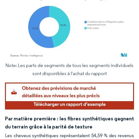
Note: Les parts de segments de tous les segments individuels
Image © Mordor Intelligence. La réutilisation nécessite une attribution sous CC BY 4.
sont disponibles à l'achat du rapport
Par matière première : les fibres synthétiques gagnent
du terrain grâce à la parité de texture
Les cheveux synthétiques représentaient 54,59 % des revenus