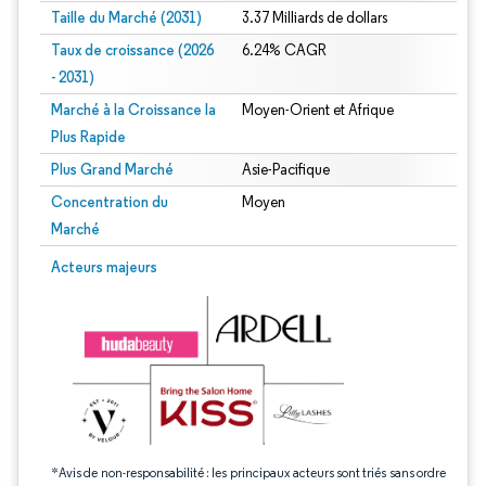
Taille du Marché (2031)
3.37 Milliards de dollars
Taux de croissance (2026
6.24% CAGR
- 2031)
Marché à la Croissance la
Moyen-Orient et Afrique
Plus Rapide
Plus Grand Marché
Asie-Pacifique
Concentration du
Moyen
Marché
Image © Mordor Intelligence. La réutilisation nécessite une attribution sous CC 
Acteurs majeurs
*Avis de non-responsabilité : les principaux acteurs sont triés sans ordre