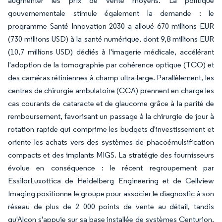
augmenter les prix de vente moyens. La politique
gouvernementale stimule également la demande : le
programme Santé Innovation 2030 a alloué 670 millions EUR
(730 millions USD) à la santé numérique, dont 9,8 millions EUR
(10,7 millions USD) dédiés à l'imagerie médicale, accélérant
l'adoption de la tomographie par cohérence optique (TCO) et
des caméras rétiniennes à champ ultra-large. Parallèlement, les
centres de chirurgie ambulatoire (CCA) prennent en charge les
cas courants de cataracte et de glaucome grâce à la parité de
remboursement, favorisant un passage à la chirurgie de jour à
rotation rapide qui comprime les budgets d'investissement et
oriente les achats vers des systèmes de phacoémulsification
compacts et des implants MIGS. La stratégie des fournisseurs
évolue en conséquence : le récent regroupement par
EssilorLuxottica de Heidelberg Engineering et de Cellview
Imaging positionne le groupe pour associer le diagnostic à son
réseau de plus de 2 000 points de vente au détail, tandis
qu'Alcon s'appuie sur sa base installée de systèmes Centurion,