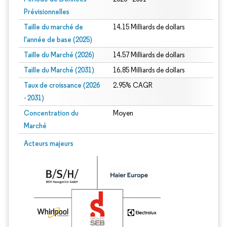
Prévisionnelles
Taille du marché de
14.15 Milliards de dollars
l'année de base (2025)
Taille du Marché (2026)
14.57 Milliards de dollars
Taille du Marché (2031)
16.85 Milliards de dollars
Taux de croissance (2026
2.95% CAGR
- 2031)
Concentration du
Moyen
Marché
Image © Mordor Intelligence. La réutilisation nécessite une attribution sous CC 
Acteurs majeurs