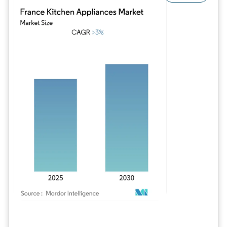
Image © Mordor Intelligence. La réutilisation nécessite une attribution sous CC BY