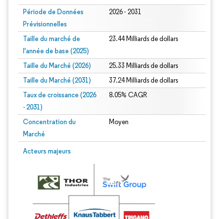
Période de Données
2026 - 2031
Prévisionnelles
Taille du marché de
23.44 Milliards de dollars
l'année de base (2025)
Taille du Marché (2026)
25.33 Milliards de dollars
Taille du Marché (2031)
37.24 Milliards de dollars
Taux de croissance (2026
8.05% CAGR
- 2031)
Concentration du
Moyen
Marché
Image © Mordor Intelligence. La réutilisation nécessite une attribution sous CC 
Acteurs majeurs