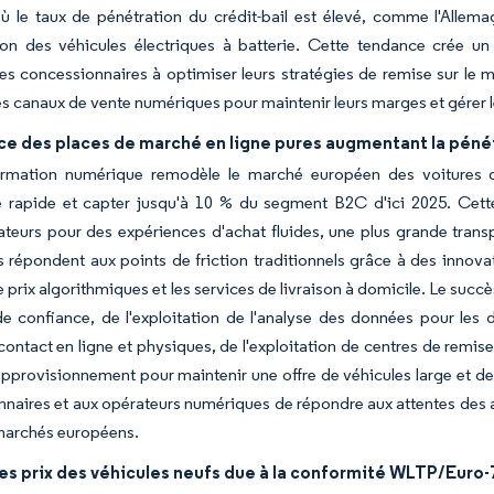
ù le taux de pénétration du crédit-bail est élevé, comme l'Allema
ion des véhicules électriques à batterie. Cette tendance crée un
es concessionnaires à optimiser leurs stratégies de remise sur le 
les canaux de vente numériques pour maintenir leurs marges et gérer 
ce des places de marché en ligne pures augmentant la pén
ormation numérique remodèle le marché européen des voitures d'
e rapide et capter jusqu'à 10 % du segment B2C d'ici 2025. Cette
eurs pour des expériences d'achat fluides, une plus grande trans
s répondent aux points de friction traditionnels grâce à des innova
e prix algorithmiques et les services de livraison à domicile. Le su
 confiance, de l'exploitation de l'analyse des données pour les déc
contact en ligne et physiques, de l'exploitation de centres de remise 
pprovisionnement pour maintenir une offre de véhicules large et de
naires et aux opérateurs numériques de répondre aux attentes des 
 marchés européens.
s prix des véhicules neufs due à la conformité WLTP/Euro-7 