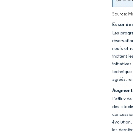
Source: Mo
Essor de
Les progr
réservatio
neufs et r
incitent l
initiative
technique 
agréés, ren
Augmentat
L'afflux d
des stock
concession
évolution,
les derniè