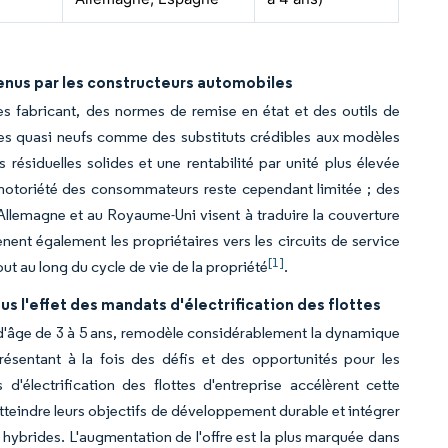
enus par les constructeurs automobiles
 fabricant, des normes de remise en état et des outils de
les quasi neufs comme des substituts crédibles aux modèles
résiduelles solides et une rentabilité par unité plus élevée
a notoriété des consommateurs reste cependant limitée ; des
 Allemagne et au Royaume-Uni visent à traduire la couverture
nt également les propriétaires vers les circuits de service
[1]
tout au long du cycle de vie de la propriété
.
us l'effet des mandats d'électrification des flottes
e d'âge de 3 à 5 ans, remodèle considérablement la dynamique
ésentant à la fois des défis et des opportunités pour les
d'électrification des flottes d'entreprise accélèrent cette
atteindre leurs objectifs de développement durable et intégrer
hybrides. L'augmentation de l'offre est la plus marquée dans