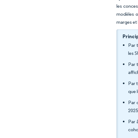
les conces
modèles o
marges et 
Princi
Par 
les 
Par 
affi
Par 
que 
Par 
2025
Par 
coho