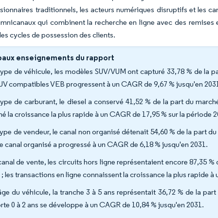
sionnaires traditionnels, les acteurs numériques disruptifs et les 
mnicanaux qui combinent la recherche en ligne avec des remises 
les cycles de possession des clients.
paux enseignements du rapport
type de véhicule, les modèles SUV/VUM ont capturé 33,78 % de la p
SUV compatibles VEB progressent à un CAGR de 9,67 % jusqu'en 203
type de carburant, le diesel a conservé 41,52 % de la part du marc
ché la croissance la plus rapide à un CAGR de 17,95 % sur la période 
type de vendeur, le canal non organisé détenait 54,60 % de la part 
le canal organisé a progressé à un CAGR de 6,18 % jusqu'en 2031.
canal de vente, les circuits hors ligne représentaient encore 87,35 
 ; les transactions en ligne connaissent la croissance la plus rapide
âge du véhicule, la tranche 3 à 5 ans représentait 36,72 % de la pa
rte 0 à 2 ans se développe à un CAGR de 10,84 % jusqu'en 2031.