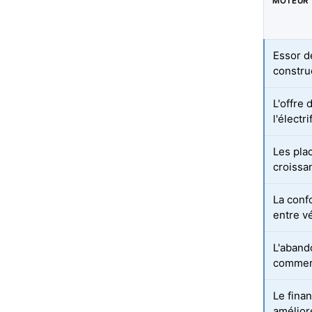
MOTEUR
Essor d
constru
L'offre
l'électr
Les pla
croissa
La conf
entre v
L'aband
commerc
Le fina
améliore