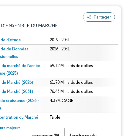
Partager
 D’ENSEMBLE DU MARCHÉ
ode d'étude
2019 - 2031
ode de Données
2026 - 2031
isionnelles
le du marché de l'année
59.12 Milliards de dollars
ase (2025)
le du Marché (2026)
61.70 Milliards de dollars
e attribution sous CC BY 4.0.
le du Marché (2031)
76.43 Milliards de dollars
 de croissance (2026 -
4.37% CAGR
)
entration du Marché
Faible
© Mordor Intelligence. La réutilisation nécessite une attribution sous CC BY 4.0.
urs majeurs