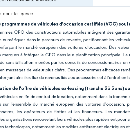
rdor Intelligence
s programmes de véhicules d'occasion certifiés (VOC) sout
ammes CPO des constructeurs automobiles intègrent des garanties
n numériques dans le parcours de revente, positionnant les véhicu
enforçant le marché européen des voitures d'occasion. Des valeurs 
es marques à intégrer le CPO dans leur planification principale. L
s de sensibilisation menées par les conseils de concessionnaires en
en messages de valeur plus clairs. Des programmes efficaces ramène
forçant ainsi les flux de revenus liés aux accessoires et à l'entretien 
ion de l'offre de véhicules ex-leasing (tranche 3 à 5 ans) so
e véhicules en fin de contrat de location, notamment dans la tranch
s sur l'ensemble du marché européen des voitures d'occasion, pr
naires, les opérateurs de flottes et les financeurs. Les mandats 
 les organisations renouvelant leurs véhicules plus rapidement pour 
res technologies, notamment les modèles entièrement électriques et 