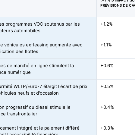
(~) % D'IMPACT SU
PRÉVISIONS DE C
es programmes VOC soutenus par les
+1.2%
cteurs automobiles
 de véhicules ex-leasing augmente avec
+1.1%
ification des flottes
ces de marché en ligne stimulent la
+0.6%
nce numérique
ormité WLTP/Euro-7 élargit l'écart de prix
+0.5%
éhicules neufs et d'occasion
on progressif du diesel stimule le
+0.4%
e transfrontalier
ncement intégré et le paiement différé
+0.3%
nt l'accessibilité financière