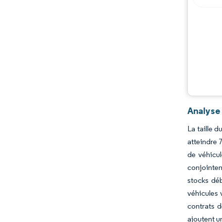
Analyse
La taille 
atteindre 
de véhicul
conjointem
stocks déb
véhicules 
contrats d
ajoutent u