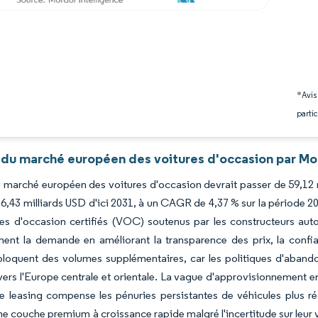
*Avis
partic
 du marché européen des voitures d'occasion par Mo
du marché européen des voitures d'occasion devrait passer de 59,12 
76,43 milliards USD d'ici 2031, à un CAGR de 4,37 % sur la période
es d'occasion certifiés (VOC) soutenus par les constructeurs auto
ent la demande en améliorant la transparence des prix, la confiance
loquent des volumes supplémentaires, car les politiques d'abandon
vers l'Europe centrale et orientale. La vague d'approvisionnement en
e leasing compense les pénuries persistantes de véhicules plus réc
ne couche premium à croissance rapide malgré l'incertitude sur leur va