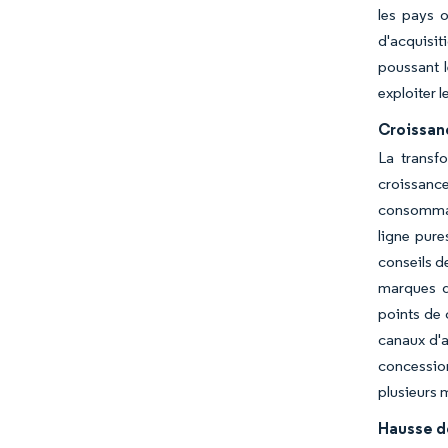
les pays o
d'acquisit
poussant l
exploiter 
Croissan
La transf
croissanc
consommat
ligne pure
conseils d
marques de
points de 
canaux d'a
concession
plusieurs
Hausse de