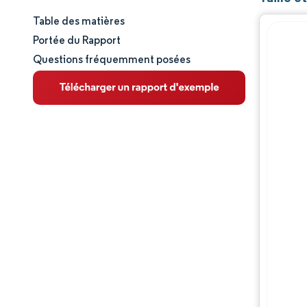
Table des matières
Taille et part de marché
Portée du Rapport
Questions fréquemment posées
Analyse du marché
Tendances et perspectives
Analyse des segments
Analyse géographique
Paysage concurrentiel
Acteurs majeurs
Évolutions de l'industrie