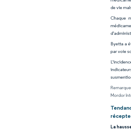
de vie mal
Chaque mé
médicamen
d'administ
Byetta a é
par voie so
L'inciden
indicateu
susmention
Remarque :
Mordor Int
Tendanc
récepte
La hauss