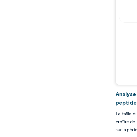
Analyse
peptide
La taille 
croître de
sur la pér