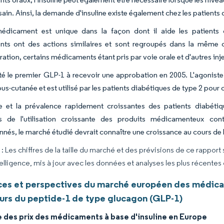
sain. Ainsi, la demande d'insuline existe également chez les patients 
dicament est unique dans la façon dont il aide les patients di
ts ont des actions similaires et sont regroupés dans la même cl
ration, certains médicaments étant pris par voie orale et d'autres inj
té le premier GLP-1 à recevoir une approbation en 2005. L'agonist
us-cutanée et est utilisé par les patients diabétiques de type 2 pour 
ce et la prévalence rapidement croissantes des patients diabét
rs de l'utilisation croissante des produits médicamenteux co
nés, le marché étudié devrait connaître une croissance au cours de 
 Les chiffres de la taille du marché et des prévisions de ce rapport
elligence, mis à jour avec les données et analyses les plus récentes
es et perspectives du marché européen des médicam
urs du peptide-1 de type glucagon (GLP-1)
e des prix des médicaments à base d'insuline en Europe