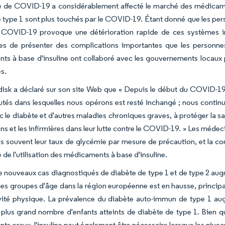
 de COVID-19 a considérablement affecté le marché des médicaments
 type 1 sont plus touchés par le COVID-19. Étant donné que les per
 le COVID-19 provoque une détérioration rapide de ces systèmes i
les de présenter des complications importantes que les personne
s à base d'insuline ont collaboré avec les gouvernements locaux p
s.
sk a déclaré sur son site Web que « Depuis le début du COVID-19,
s dans lesquelles nous opérons est resté inchangé ; nous continu
c le diabète et d'autres maladies chroniques graves, à protéger la 
ns et les infirmières dans leur lutte contre le COVID-19. » Les méde
lus souvent leur taux de glycémie par mesure de précaution, et la
 de l'utilisation des médicaments à base d'insuline.
e nouveaux cas diagnostiqués de diabète de type 1 et de type 2 aug
les groupes d'âge dans la région européenne est en hausse, principa
ivité physique. La prévalence du diabète auto-immun de type 1 au
plus grand nombre d'enfants atteints de diabète de type 1. Bien que
s oraux, l'insuline peut également être nécessaire lorsque les nive