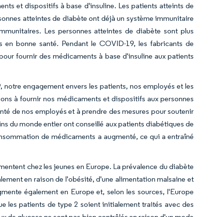
 et dispositifs à base d'insuline. Les patients atteints de
sonnes atteintes de diabète ont déjà un système immunitaire
mmunitaires. Les personnes atteintes de diabète sont plus
s en bonne santé. Pendant le COVID-19, les fabricants de
our fournir des médicaments à base d'insuline aux patients
 notre engagement envers les patients, nos employés et les
ons à fournir nos médicaments et dispositifs aux personnes
santé de nos employés et à prendre des mesures pour soutenir
cins du monde entier ont conseillé aux patients diabétiques de
 consommation de médicaments a augmenté, ce qui a entraîné
mentent chez les jeunes en Europe. La prévalence du diabète
lement en raison de l'obésité, d'une alimentation malsaine et
gmente également en Europe et, selon les sources, l'Europe
 les patients de type 2 soient initialement traités avec des
aux de glucose ne sont pas bien contrôlés en raison d'un mode