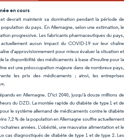
nnée en cours
e et devrait maintenir sa domination pendant la période de
a population du pays. En Allemagne, selon une estimation, le
tation progressive. Les fabricants pharmaceutiques du pays,
a actuellement aucun impact du COVID-19 sur leur chaîne
chaîne d'approvisionnement pour mieux évaluer la situation et
de la disponibilité des médicaments à base d'insuline pour la
uline est une préoccupation majeure dans de nombreux pays,
ente les prix des médicaments ; ainsi, les entreprises
ux.
épandu en Allemagne. D'ici 2040, jusqu'à douze millions de
rcheurs du DZD. La montée rapide du diabète de type 1 et de
s pour le système allemand de médicaments contre le diabète
ins 7,2 % de la population en Allemagne souffre actuellement
ochaines années. L'obésité, une mauvaise alimentation et le
x cas diagnostiqués de diabète de type 1 et de type 2. Les