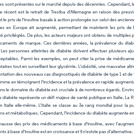
nes sont présentes sur le marché depuis des décennies. Cependant, le
 récent est le retrait de Tresiba d'Allemagne en raison des pressio
nt le prix de l'insuline basale à action prolongée sur celui des ancie
ires en Europe ait augmenté, permettant de maintenir les prix de
té privilégiés. De plus, les acteurs majeurs ont obtenu de multiple
icaments de marque. Ces dernières années, la prévalence du diab
Les personnes atteintes de diabète doivent effectuer plusieurs aj
ceptables. Parmi les exemples, on peut citer la prise de médicam
aires tout en surveillant leur glycémie. L'obésité, une mauvaise ali
ntation des nouveaux cas diagnostiqués de diabète de type 1 et de t
mme en témoignent l'incidence et la prévalence en rapide augmentat
s le domaine du diabète est cruciale à de nombreux égards. Environ 
e diabète représente un défi majeur de santé publique en Italie. L
en Italie elle-même. L'Italie se classe au 3e rang mondial pour la p
ns et métaboliques. Cependant, l'incidence du diabète augmente en ra
hausse des prix des médicaments à base d'insuline, avec l'augmen
 à base d'insuline est en croissance et il n'existe pas d'alternative.