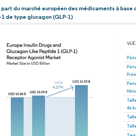
et part du marché européen des médicaments à base d
-1 de type glucagon (GLP-1)
VUE
Péri
Péri
Prév
Péri
Hist
Tail
Image © Mordor Intelligence. La réutilisation nécessite un
de b
Tail
Tail
Taux