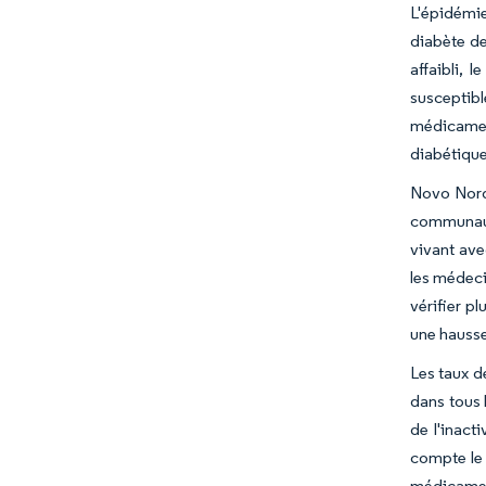
L'épidémie
diabète de
affaibli,
susceptib
médicament
diabétique
Novo Nordi
communauté
vivant ave
les médeci
vérifier p
une hausse
Les taux d
dans tous 
de l'inact
compte le 
médicament