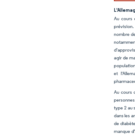
L'Allemag
Au cours 
prévision.
nombre de 
notamment
d'approvis
agir de ma
population
et l'Alle
pharmaceut
Au cours d
personnes 
type 2 au 
dans les a
de diabète
manque d'e