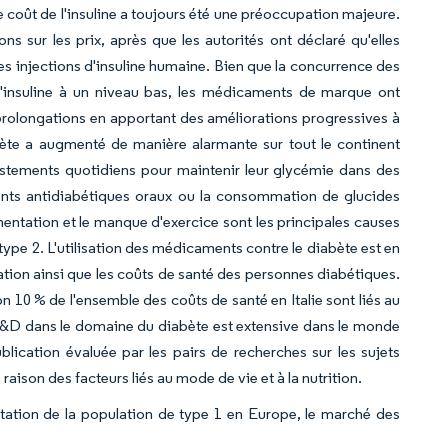
 coût de l'insuline a toujours été une préoccupation majeure.
ns sur les prix, après que les autorités ont déclaré qu'elles
nnes injections d'insuline humaine. Bien que la concurrence des
 l'insuline à un niveau bas, les médicaments de marque ont
s prolongations en apportant des améliorations progressives à
ète a augmenté de manière alarmante sur tout le continent
ustements quotidiens pour maintenir leur glycémie dans des
ents antidiabétiques oraux ou la consommation de glucides
mentation et le manque d'exercice sont les principales causes
ype 2. L'utilisation des médicaments contre le diabète est en
ion ainsi que les coûts de santé des personnes diabétiques.
10 % de l'ensemble des coûts de santé en Italie sont liés au
a R&D dans le domaine du diabète est extensive dans le monde
ublication évaluée par les pairs de recherches sur les sujets
ison des facteurs liés au mode de vie et à la nutrition.
tation de la population de type 1 en Europe, le marché des