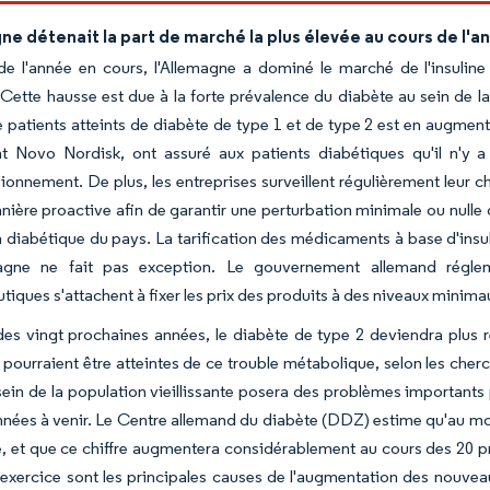
ne détenait la part de marché la plus élevée au cours de l'a
de l'année en cours, l'Allemagne a dominé le marché de l'insulin
 Cette hausse est due à la forte prévalence du diabète au sein de l
patients atteints de diabète de type 1 et de type 2 est en augmen
 Novo Nordisk, ont assuré aux patients diabétiques qu'il n'y 
ionnement. De plus, les entreprises surveillent régulièrement leur 
nière proactive afin de garantir une perturbation minimale ou nulle 
 diabétique du pays. La tarification des médicaments à base d'ins
magne ne fait pas exception. Le gouvernement allemand réglem
iques s'attachent à fixer les prix des produits à des niveaux minima
es vingt prochaines années, le diabète de type 2 deviendra plus r
pourraient être atteintes de ce trouble métabolique, selon les che
sein de la population vieillissante posera des problèmes important
nnées à venir. Le Centre allemand du diabète (DDZ) estime qu'au mo
, et que ce chiffre augmentera considérablement au cours des 20 pr
xercice sont les principales causes de l'augmentation des nouveau