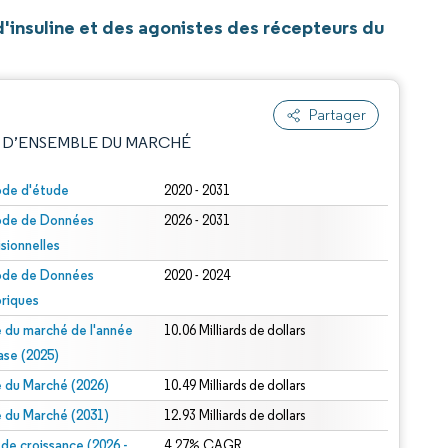
'insuline et des agonistes des récepteurs du
Partager
 D’ENSEMBLE DU MARCHÉ
ode d'étude
2020 - 2031
ode de Données
2026 - 2031
isionnelles
ode de Données
2020 - 2024
oriques
le du marché de l'année
10.06 Milliards de dollars
e attribution sous CC BY 4.0.
ase (2025)
le du Marché (2026)
10.49 Milliards de dollars
le du Marché (2031)
12.93 Milliards de dollars
 de croissance (2026 -
4.27% CAGR