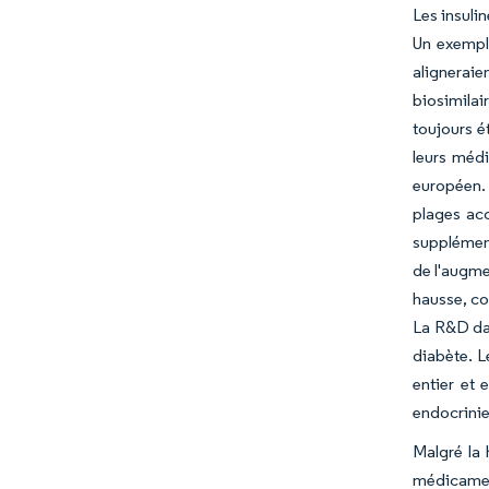
Les insuli
Un exemple
aligneraie
biosimila
toujours é
leurs méd
européen. 
plages ac
supplément
de l'augme
hausse, co
La R&D dan
diabète. L
entier et 
endocrinie
Malgré la 
médicaments