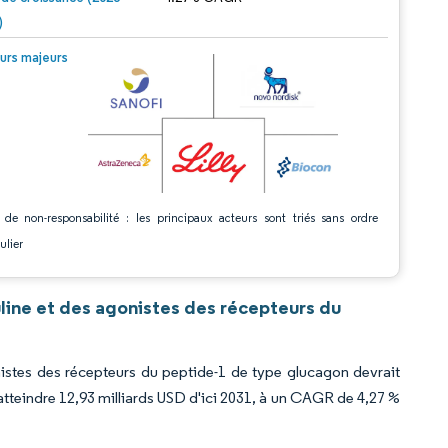
)
© Mordor Intelligence. La réutilisation nécessite une attribution sous CC BY 4.0.
urs majeurs
 de non-responsabilité : les principaux acteurs sont triés sans ordre
ulier
ine et des agonistes des récepteurs du
istes des récepteurs du peptide-1 de type glucagon devrait
 atteindre 12,93 milliards USD d'ici 2031, à un CAGR de 4,27 %