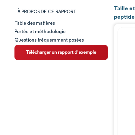
Taille 
À PROPOS DE CE RAPPORT
peptide
Table des matières
Taille et part de marché
Portée et méthodologie
Questions fréquemment posées
Analyse du marché
Tendances et perspectives
Paysage concurrentiel
Acteurs majeurs
Opportunités et perspectives
Évolutions de l'industrie