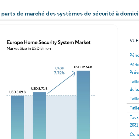
et parts de marché des systèmes de sécurité à domici
VUE
Péri
Péri
Prév
Tail
de b
Tail
Image © Mordor Intelligence. La réutilisation nécessite un
Tail
Taux
2031
Conc