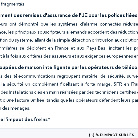
 fragmentés.
ment des remises d'assurance de l'UE pour les polices liée
eurs ont démontré que les systèmes d'alarme connectés réduisen
e, les principaux souscripteurs allemands accordent des réduction
tion du système, allant de la simple détection d'intrusion aux solutio
milaires se déploient en France et aux Pays-Bas, incitant les pro
nt à la fois aux critères des assureurs et aux exigences européennes 
roupées de maison intelligente par les opérateurs de télé
s des télécommunications regroupent matériel de sécurité, surveil
 la sécurité un complément fidélisant à forte marge. SFR en Fran
des installations clés en main réalisées par des techniciens certifiés
t d'une facture unifiée, tandis que les opérateurs défendent leurs pa
on des ménages.
e l'impact des freins
*
(~) % D'IMPACT SUR LES