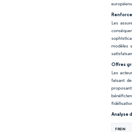
européens
Renforce
Les assur
conséquenc
sophistica
modèles si
satisfaisa
Offres g
Les acteur
faisant de
proposant 
bénéficien
fidélisati
Analyse d
FREIN