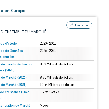
le en Europe
Partager
 D’ENSEMBLE DU MARCHÉ
ode d'étude
2020 - 2031
ode de Données
2026 - 2031
isionnelles
le du marché de l'année
8.09 Milliards de dollars
ase (2025)
le du Marché (2026)
8.71 Milliards de dollars
e attribution sous CC BY 4.0.
le du Marché (2031)
12.64 Milliards de dollars
 de croissance (2026 -
7.72% CAGR
)
entration du Marché
Moyen