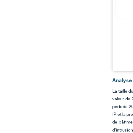
Analyse
La taille 
valeur de 
période 20
IP et la pr
de bâtime
d'intrusio