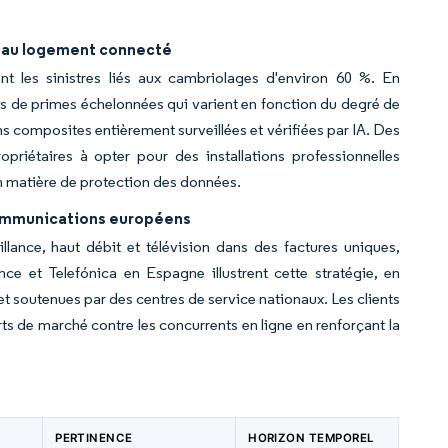
s au logement connecté
t les sinistres liés aux cambriolages d'environ 60 %. En
s de primes échelonnées qui varient en fonction du degré de
ns composites entièrement surveillées et vérifiées par IA. Des
priétaires à opter pour des installations professionnelles
en matière de protection des données.
communications européens
lance, haut débit et télévision dans des factures uniques,
ce et Telefónica en Espagne illustrent cette stratégie, en
 et soutenues par des centres de service nationaux. Les clients
rts de marché contre les concurrents en ligne en renforçant la
PERTINENCE
HORIZON TEMPOREL