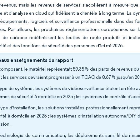
 revenus, mais les revenus de services s'accélèrent à mesure que l
ce et d'analyse en cloud qui fidélisent la clientèle à long terme. La 
 équipements, logiciels et surveillance professionnelle dans des
s. Par ailleurs, les prochaines réglementations européennes sur la
e carbone redéfinissent les feuilles de route produits et inciten
ité et des fonctions de sécurité des personnes d'ici mi-2026.
paux enseignements du rapport
composant, le matériel représentait 59,35 % des parts de revenus d
 ; les services devraient progresser à un TCAC de 8,67 % jusqu'en 20
type de système, les systèmes de vidéosurveillance étaient en tête
èmes de sécurité à domicile en 2025 ; les systèmes de contrôle d'acc
type d'installation, les solutions installées professionnellement 
rité à domicile en 2025 ; les systèmes d'installation autonome/DIY 
ision.
technologie de communication, les déploiements sans fil domin