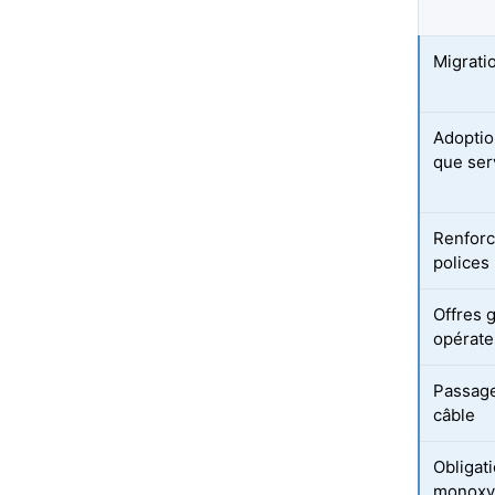
Migrati
Adoptio
que ser
Renforc
polices
Offres 
opérate
Passage
câble
Obligat
monoxy