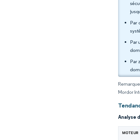
sécu
jusq
Par 
syst
Par 
domi
Par 
domic
Remarque :
Mordor Int
Tendanc
Analyse 
MOTEUR