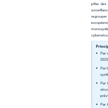
pilier des
surveillan
regrouper
européenne
monoxyde d
cybersécur
Princi
Par 
2025
Par 
syst
Par 
sécu
prév
Par 