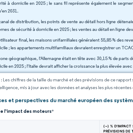
rité à domicile en 2025 ; le sans fil représente également le segm
u'en 2031.
canal de distribution, les points de vente au détail hors ligne déte
èmes de sécurité à domicile en 2025 ; les ventes au détail en ligne d
utilisateur final, les maisons unifamiliales généraient 55,85 % des 
cile ; les appartements multifamiliaux devraient enregistrer un TCAC
zone géographique, l'Allemagne était en tête avec 30,15 % de parts
ile en 2025 ; l'Italie devrait afficher la croissance la plus élevée a
 Les chiffres de la taille du marché et des prévisions de ce rapport
elligence, mis à jour avec les données et analyses les plus récentes
es et perspectives du marché européen des système
de l'impact des moteurs
*
(~) % D'IMPACT
PRÉVISIONS DE