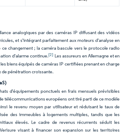
lance analogiques par des caméras IP diffusant des vidéos
icules, et s'intégrant parfaitement aux moteurs d'analyse en
 ce changement ; la caméra bascule vers le protocole radio
[2]
isation d'alarme continue.
Les assureurs en Allemagne et en
les biens équipés de caméras IP certifiées prenant en charge
ux de pénétration croissante.
aS)
chats d'équipements ponctuels en frais mensuels prévisibles
s de télécommunications européens ont tiré parti de ce modèle
nsi le revenu moyen par utilisateur et réduisant le taux de
ralisée des immeubles à logements multiples, tandis que les
nitiaux élevés. Le cadre de revenus récurrents séduit les
risure visant à financer son expansion sur les territoires