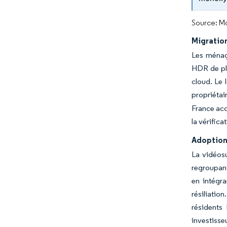
Source: Mo
Migration
Les ménag
HDR de plu
cloud. Le
propriétai
France acc
la vérifica
Adoption 
La vidéosu
regroupant
en intégra
résiliatio
résidents
investisse