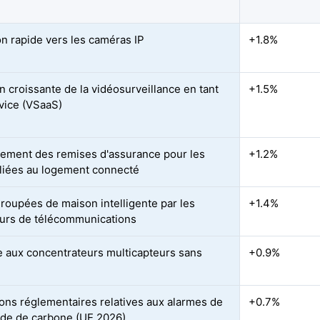
on rapide vers les caméras IP
+1.8%
n croissante de la vidéosurveillance en tant
+1.5%
vice (VSaaS)
ement des remises d'assurance pour les
+1.2%
 liées au logement connecté
groupées de maison intelligente par les
+1.4%
urs de télécommunications
 aux concentrateurs multicapteurs sans
+0.9%
ions réglementaires relatives aux alarmes de
+0.7%
de de carbone (UE 2026)