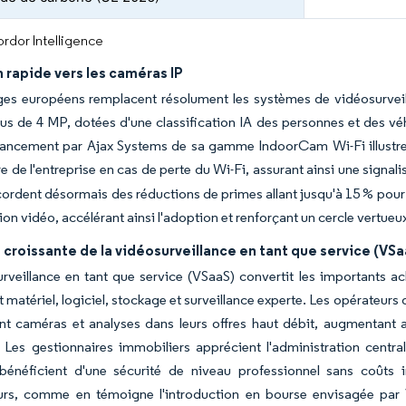
rdor Intelligence
 rapide vers les caméras IP
es européens remplacent résolument les systèmes de vidéosurveil
s de 4 MP, dotées d'une classification IA des personnes et des véh
 lancement par Ajax Systems de sa gamme IndoorCam Wi-Fi illustre
re de l'entreprise en cas de perte du Wi-Fi, assurant ainsi une signal
ordent désormais des réductions de primes allant jusqu'à 15 % pour 
tion vidéo, accélérant ainsi l'adoption et renforçant un cercle vertue
croissante de la vidéosurveillance en tant que service (VSa
rveillance en tant que service (VSaaS) convertit les importants a
 matériel, logiciel, stockage et surveillance experte. Les opérateur
nt caméras et analyses dans leurs offres haut débit, augmentant ai
n. Les gestionnaires immobiliers apprécient l'administration cent
 bénéficient d'une sécurité de niveau professionnel sans coûts i
urs, comme en témoigne l'introduction en bourse envisagée par Ve