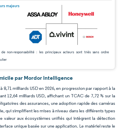
© Mordor Intelligence. La réutilisation nécessite une attribution sous CC BY 4.0.
urs majeurs
 de non-responsabilité : les principaux acteurs sont triés sans ordre
ulier
icile par Mordor Intelligence
à 8,71 milliards USD en 2026, en progression par rapport à la
ant 12,64 milliards USD, affichant un TCAC de 7,72 % sur la
bligatoires des assurances, une adoption rapide des caméras
ie, qui simplifient les mises à niveau dans les différents types
valeur aux écosystèmes unifiés qui intègrent la détection
terface unique basée sur une application. Le matériel reste le