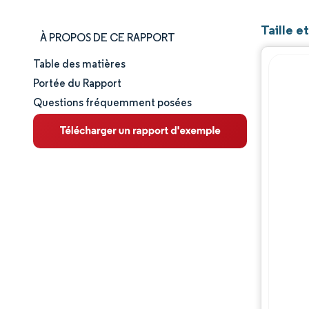
Taille 
À PROPOS DE CE RAPPORT
Table des matières
Taille et part de marché
Portée du Rapport
Questions fréquemment posées
Analyse du marché
Tendances et perspectives
Analyse des segments
Analyse géographique
Paysage concurrentiel
Acteurs majeurs
Évolutions de l'industrie