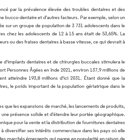
ncé par la prévalence élevée des troubles dentaires et des
e bucco-dentaire et d'autres facteurs. Par exemple, selon un
ée sur un groupe de population de 3 731 adolescents dans le
res chez les adolescents de 12 à 15 ans était de 53,65%. La
eurs ou des fraises dentaires à basse vitesse, ce qui devrait à
 d'implants dentaires et de chirurgies buccales stimulera le
ort Personnes Âgées en Inde 2021, environ 137,9 millions de
nt atteindre 193,8 millions d'ici 2031. Étant donné que la
res, le poids important de la population gériatrique dans le
lles que les expansions de marché, les lancements de produits,
blir une présence solide et d'étendre leur portée géographique.
que pour la vente et la distribution de fournitures dentaires
t à diversifier ses intérêts commerciaux dans les pays où elle
un des marchés émergents qui gagne en popularité en raison de