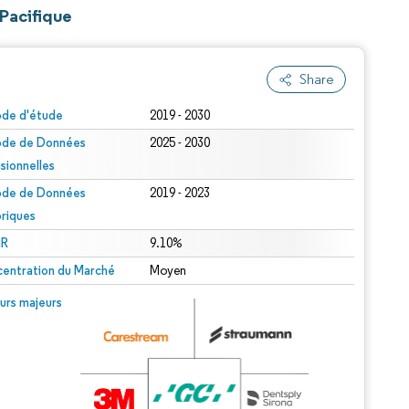
-Pacifique
Share
ode d'étude
2019 - 2030
ode de Données
2025 - 2030
isionnelles
ode de Données
2019 - 2023
oriques
R
9.10%
entration du Marché
Moyen
urs majeurs