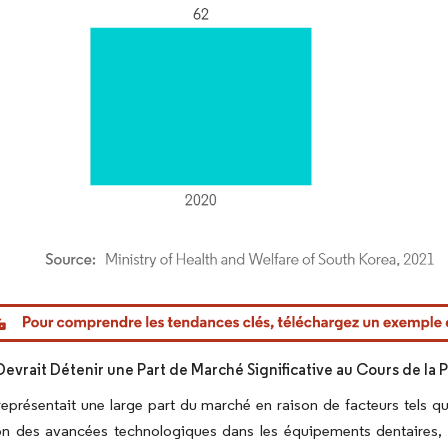
or Intelligence. La réutilisation nécessite une attribution sous CC BY 4.0.
Devrait Détenir une Part de Marché Significative au Cours de la 
eprésentait une large part du marché en raison de facteurs tels qu
on des avancées technologiques dans les équipements dentaires, c