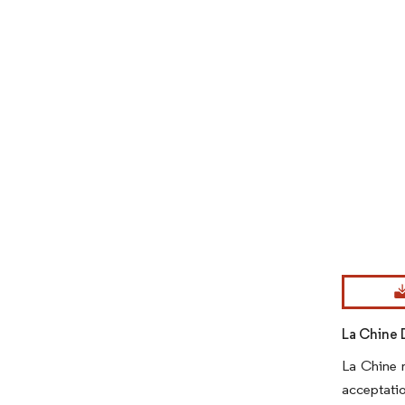
Image © Mord
La Chine 
La Chine r
acceptati