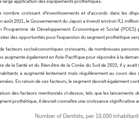
une large application des équipements prothétiques.
le nombre croissant d'investissements et d'accords dans les disp
n août 2021, le Gouvernement du Japon a investi environ 9,1 milli
on Programme de Développement Économique et Social (PDES) po
créer des opportunités pour l'expansion du segment prothétique ver
 de facteurs socioéconomiques croissants, de nombreuses personne
es augmente également en Asie-Pacifique pour répondre à la demande
re de la Santé et du Bien-être de la Corée du Sud de 2022, il y avai
/habitants a augmenté lentement mais régulièrement au cours des 
années. En raison de ces facteurs, le segment devrait également contin
raison des facteurs mentionnés ci-dessus, tels que les lancements d
gment prothétique, il devrait connaître une croissance significative a