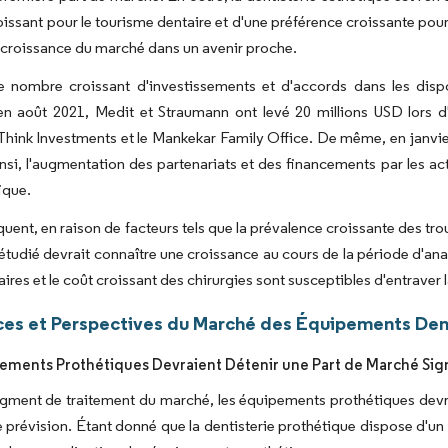
croissant pour le tourisme dentaire et d'une préférence croissante po
a croissance du marché dans un avenir proche.
le nombre croissant d'investissements et d'accords dans les disp
en août 2021, Medit et Straumann ont levé 20 millions USD lors 
Think Investments et le Mankekar Family Office. De même, en janvier
insi, l'augmentation des partenariats et des financements par les ac
ique.
uent, en raison de facteurs tels que la prévalence croissante des troub
étudié devrait connaître une croissance au cours de la période d'
aires et le coût croissant des chirurgies sont susceptibles d'entraver
es et Perspectives du Marché des Équipements Dent
ements Prothétiques Devraient Détenir une Part de Marché Signi
gment de traitement du marché, les équipements prothétiques devrai
 prévision. Étant donné que la dentisterie prothétique dispose d'un 