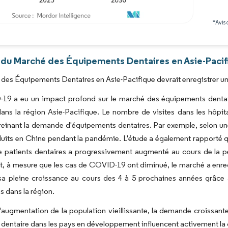
*Avis 
Image © Mordor Intelligence. La réutilisation nécessite une attribution sous CC BY 4.0
 du Marché des Équipements Dentaires en Asie-Pacif
des Équipements Dentaires en Asie-Pacifique devrait enregistrer un
19 a eu un impact profond sur le marché des équipements dentair
ans la région Asie-Pacifique. Le nombre de visites dans les hôpita
reinant la demande d'équipements dentaires. Par exemple, selon une 
duits en Chine pendant la pandémie. L'étude a également rapporté qu
 patients dentaires a progressivement augmenté au cours de la pé
 à mesure que les cas de COVID-19 ont diminué, le marché a enreg
sa pleine croissance au cours des 4 à 5 prochaines années grâce 
s dans la région.
l'augmentation de la population vieillissante, la demande croissan
 dentaire dans les pays en développement influencent activement la