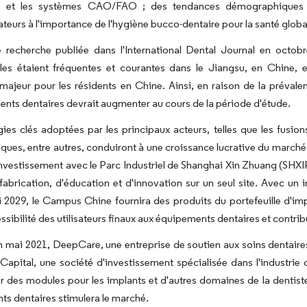
 et les systèmes CAO/FAO ; des tendances démographiques fav
urs à l'importance de l'hygiène bucco-dentaire pour la santé globa
e recherche publiée dans l'International Dental Journal en octob
les étaient fréquentes et courantes dans le Jiangsu, en Chine, e
ajeur pour les résidents en Chine. Ainsi, en raison de la prévale
nts dentaires devrait augmenter au cours de la période d'étude.
gies clés adoptées par les principaux acteurs, telles que les fusion
ques, entre autres, conduiront à une croissance lucrative du march
nvestissement avec le Parc Industriel de Shanghai Xin Zhuang (SHX
fabrication, d'éducation et d'innovation sur un seul site. Avec un i
 2029, le Campus Chine fournira des produits du portefeuille d'im
cessibilité des utilisateurs finaux aux équipements dentaires et contri
n mai 2021, DeepCare, une entreprise de soutien aux soins dentaires p
apital, une société d'investissement spécialisée dans l'industrie
 des modules pour les implants et d'autres domaines de la dentister
s dentaires stimulera le marché.