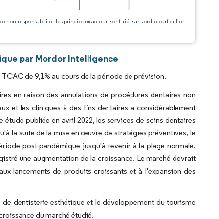
de non-responsabilité : les principaux acteurs sont triés sans ordre particulier
.
ique par Mordor Intelligence
 TCAC de 9,1% au cours de la période de prévision.
es en raison des annulations de procédures dentaires non
ux et les cliniques à des fins dentaires a considérablement
étude publiée en avril 2022, les services de soins dentaires
'à la suite de la mise en œuvre de stratégies préventives, le
riode post-pandémique jusqu'à revenir à la plage normale.
istré une augmentation de la croissance. Le marché devrait
aux lancements de produits croissants et à l'expansion des
te de dentisterie esthétique et le développement du tourisme
 croissance du marché étudié.