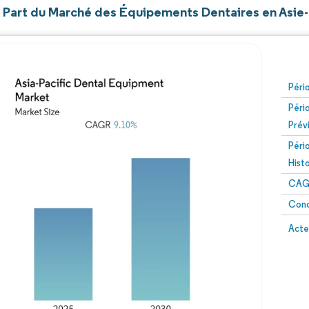
et Part du Marché des Équipements Dentaires en Asie
Péri
Péri
Prév
Péri
Hist
CAG
Conc
Acte