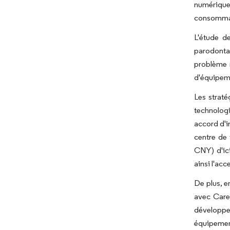
numérique
consommate
L'étude d
parodonta
problème m
d'équipeme
Les straté
technologi
accord d'i
centre de 
CNY) d'ici
ainsi l'ac
De plus, e
avec CareC
développer
équipement