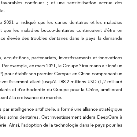
orables continues ; et une sensibilisation accrue des
le.
re 2021 a indiqué que les caries dentaires et les maladies
t que les maladies bucco-dentaires continuaient d'être un
nce élevée des troubles dentaires dans le pays, la demande
s, acquisitions, partenariats, investissements et innovations
é. Par exemple, en mars 2021, le Groupe Straumann a signé un
IP) pour établir son premier Campus en Chine comprenant un
nvestissement allant jusqu'à 188,2 millions USD (1,2 milliard
plants et d'orthodontie du Groupe pour la Chine, améliorant
buant à la croissance du marché.
ar intelligence artificielle, a formé une alliance stratégique
 des soins dentaires. Cet investissement aidera DeepCare à
ie. Ainsi, l'adoption de la technologie dans le pays pour les