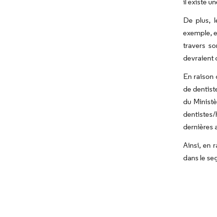
il existe 
De plus, 
exemple, e
travers s
devraient 
En raison
de dentist
du Ministè
dentistes
dernières 
Ainsi, en 
dans le se