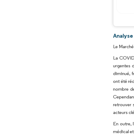
Analyse
Le Marché 
La COVID-
urgentes d
diminué, f
ont été ré
nombre de
Cependant,
retrouver 
acteurs clé
En outre, 
médical et