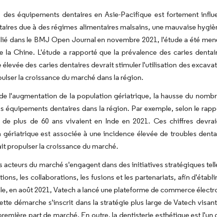
des équipements dentaires en Asie-Pacifique est fortement influe
taires due à des régimes alimentaires malsains, une mauvaise hygièn
blié dans le BMJ Open Journal en novembre 2021, l'étude a été men
e la Chine. L'étude a rapporté que la prévalence des caries dentai
 élevée des caries dentaires devrait stimuler l'utilisation des excavat
ulser la croissance du marché dans la région.
de l'augmentation de la population gériatrique, la hausse du nombre
 équipements dentaires dans la région. Par exemple, selon le rapp
de plus de 60 ans vivaient en Inde en 2021. Ces chiffres devraie
 gériatrique est associée à une incidence élevée de troubles dentai
it propulser la croissance du marché.
es acteurs du marché s'engagent dans des initiatives stratégiques te
itions, les collaborations, les fusions et les partenariats, afin d'éta
e, en août 2021, Vatech a lancé une plateforme de commerce électroni
ette démarche s'inscrit dans la stratégie plus large de Vatech visan
 première part de marché. En outre, la dentisterie esthétique est l'