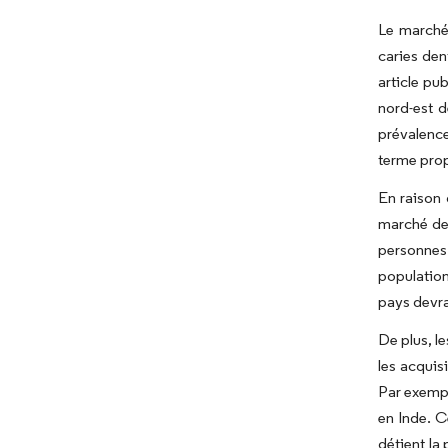
Le marché 
caries den
article pu
nord-est d
prévalence
terme prop
En raison 
marché des
personnes 
population
pays devra
De plus, l
les acquis
Par exempl
en Inde. C
détient la