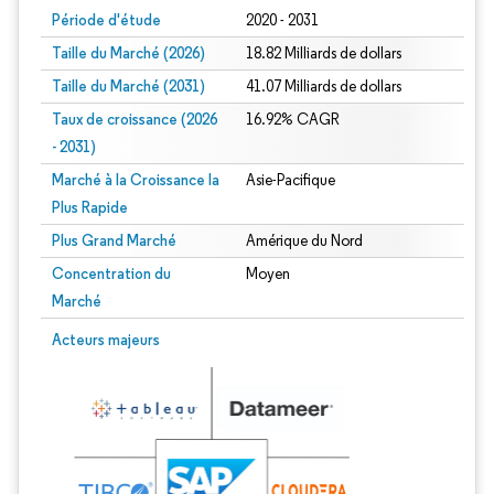
Période d'étude
2020 - 2031
Taille du Marché (2026)
18.82 Milliards de dollars
Taille du Marché (2031)
41.07 Milliards de dollars
Taux de croissance (2026
16.92% CAGR
- 2031)
Marché à la Croissance la
Asie-Pacifique
Plus Rapide
Plus Grand Marché
Amérique du Nord
Concentration du
Moyen
Marché
Image © Mordor Intelligence. La réutilisation nécessite une attribution sous CC 
Acteurs majeurs