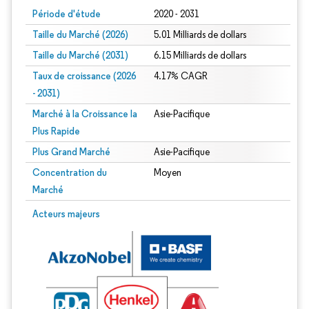
Période d'étude
2020 - 2031
Taille du Marché (2026)
5.01 Milliards de dollars
Taille du Marché (2031)
6.15 Milliards de dollars
Taux de croissance (2026
4.17% CAGR
- 2031)
Marché à la Croissance la
Asie-Pacifique
Plus Rapide
Plus Grand Marché
Asie-Pacifique
Concentration du
Moyen
Marché
Image © Mordor Intelligence. La réutilisation nécessite une attribution sous CC 
Acteurs majeurs