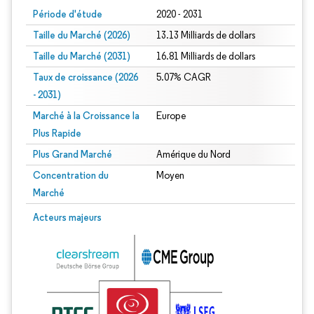
Période d'étude
2020 - 2031
Taille du Marché (2026)
13.13 Milliards de dollars
Taille du Marché (2031)
16.81 Milliards de dollars
Taux de croissance (2026
5.07% CAGR
- 2031)
Marché à la Croissance la
Europe
Plus Rapide
Plus Grand Marché
Amérique du Nord
Concentration du
Moyen
Marché
Image © Mordor Intelligence. La réutilisation nécessite une attribution sous CC 
Acteurs majeurs