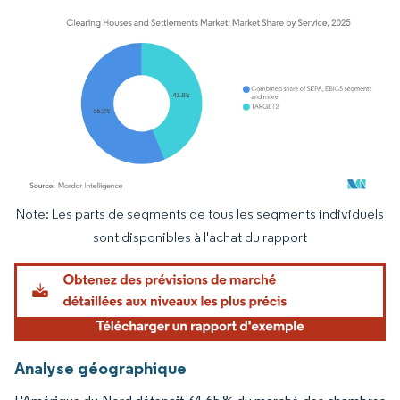
Note: Les parts de segments de tous les segments individuels
Image © Mordor Intelligence. La réutilisation nécessite une attribution sous CC BY 4.
sont disponibles à l'achat du rapport
Analyse géographique