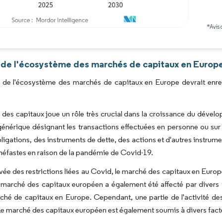
*Avis 
Image © Mordor Intelligence. La réutilisation nécessite une attribution sous CC BY 4.0
 de l'écosystème des marchés de capitaux en Europe
r de l'écosystème des marchés de capitaux en Europe devrait enre
des capitaux joue un rôle très crucial dans la croissance du déve
énérique désignant les transactions effectuées en personne ou sur un
ligations, des instruments de dette, des actions et d'autres instru
 néfastes en raison de la pandémie de Covid-19.
evée des restrictions liées au Covid, le marché des capitaux en Euro
marché des capitaux européen a également été affecté par divers f
ché de capitaux en Europe. Cependant, une partie de l'activité d
 Le marché des capitaux européen est également soumis à divers facte