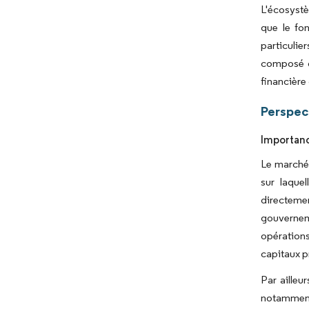
L'écosystè
que le fo
particulie
composé d
financière
Perspec
Importanc
Le marché 
sur laque
directemen
gouverneme
opérations
capitaux p
Par ailleu
notamment 