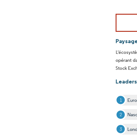
Image © Mord
Paysage
L'écosyst
opérant d
Stock Exc
Leaders
Euro
Nasd
Lond