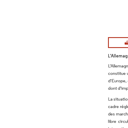
Image © Mord
L'Allemag
L'Allemagn
constitue 
d'Europe, 
dont d'imp
La situati
cadre régl
des marché
libre circ