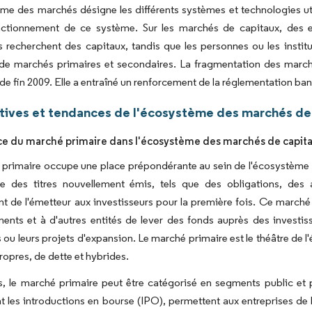
me des marchés désigne les différents systèmes et technologies util
nctionnement de ce système. Sur les marchés de capitaux, des ent
rs recherchent des capitaux, tandis que les personnes ou les instit
e marchés primaires et secondaires. La fragmentation des marchés
 de fin 2009. Elle a entraîné un renforcement de la réglementation ban
tives et tendances de l'écosystème des marchés de
e du marché primaire dans l'écosystème des marchés de capit
primaire occupe une place prépondérante au sein de l'écosystème d
lle des titres nouvellement émis, tels que des obligations, des 
t de l'émetteur aux investisseurs pour la première fois. Ce marché 
nts et à d'autres entités de lever des fonds auprès des investisseu
 ou leurs projets d'expansion. Le marché primaire est le théâtre de 
ropres, de dette et hybrides.
rs, le marché primaire peut être catégorisé en segments public et pr
les introductions en bourse (IPO), permettent aux entreprises de le