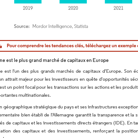
or Intelligence. La réutilisation nécessite une attribution sous CC BY 4.0.
ne est le plus grand marché de capitaux en Europe
e est l'un des plus grands marchés de capitaux d'Europe. Son éco
un attrait majeur pour les investisseurs en quête d'opportunités sé
est un point focal pour les transactions sur les actions et les produi
ortantes multinationales.
on géographique stratégique du pays et ses infrastructures exceptionn
ementaire bien établi de l'Allemagne garantit la transparence et la s
s de capitaux et les investissements directs étrangers (IDE). En tan
ulation des capitaux et des investissements, renforçant la positi