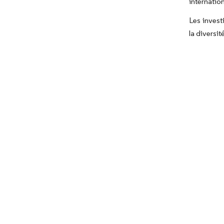
internatio
Les invest
la diversi