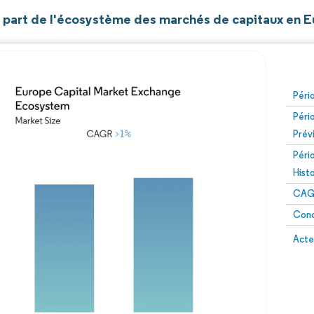
et part de l'écosystème des marchés de capitaux en 
Péri
Péri
Prév
Péri
Hist
CAG
Conc
Acte