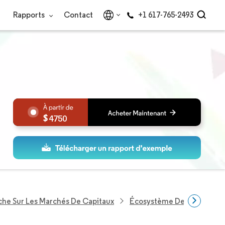
Rapports
Contact
+1 617-765-2493
4750
he Sur Les Marchés De Capitaux
Écosystème Des Marchés D