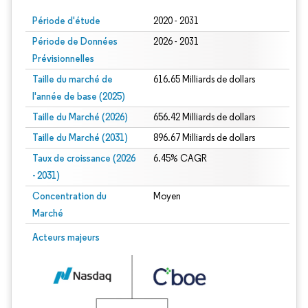
Période d'étude
2020 - 2031
Période de Données
2026 - 2031
Prévisionnelles
Taille du marché de
616.65 Milliards de dollars
l'année de base (2025)
Taille du Marché (2026)
656.42 Milliards de dollars
Taille du Marché (2031)
896.67 Milliards de dollars
Taux de croissance (2026
6.45% CAGR
- 2031)
Concentration du
Moyen
Marché
Image © Mordor Intelligence. La réutilisation nécessite une attribution sous CC 
Acteurs majeurs