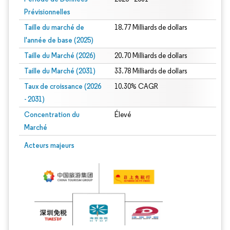
Prévisionnelles
Taille du marché de
18.77 Milliards de dollars
l'année de base (2025)
Taille du Marché (2026)
20.70 Milliards de dollars
Taille du Marché (2031)
33.78 Milliards de dollars
Taux de croissance (2026
10.30% CAGR
- 2031)
Concentration du
Élevé
Marché
Image © Mordor Intelligence. La réutilisation nécessite une attribution sous CC 
Acteurs majeurs