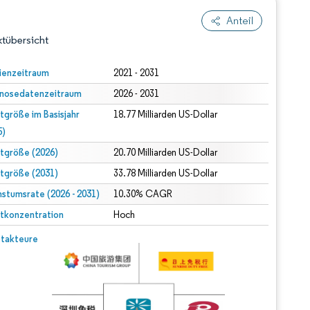
Anteil
tübersicht
ienzeitraum
2021 - 2031
nosedatenzeitraum
2026 - 2031
tgröße im Basisjahr
18.77 Milliarden US-Dollar
5)
tgröße (2026)
20.70 Milliarden US-Dollar
tgröße (2031)
33.78 Milliarden US-Dollar
dert Namensnennung gemäß CC BY 4.0.
stumsrate (2026 - 2031)
10.30% CAGR
tkonzentration
Hoch
© Mordor Intelligence. Wiederverwendung erfordert Namensnennung gemäß CC BY 4.0.
takteure