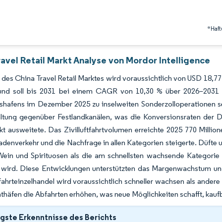
*Haft
avel Retail Markt Analyse von Mordor Intelligence
des China Travel Retail Marktes wird voraussichtlich von USD 18,77 
nd soll bis 2031 bei einem CAGR von 10,30 % über 2026–2031 U
lshafens im Dezember 2025 zu inselweiten Sonderzolloperationen 
ltung gegenüber Festlandkanälen, was die Konversionsraten der Du
kt ausweitete. Das Zivilluftfahrtvolumen erreichte 2025 770 Million
denverkehr und die Nachfrage in allen Kategorien steigerte. Düfte
ein und Spirituosen als die am schnellsten wachsende Kategorie h
 wird. Diese Entwicklungen unterstützten das Margenwachstum und I
ahrteinzelhandel wird voraussichtlich schneller wachsen als ander
häfen die Abfahrten erhöhen, was neue Möglichkeiten schafft, kauf
gste Erkenntnisse des Berichts