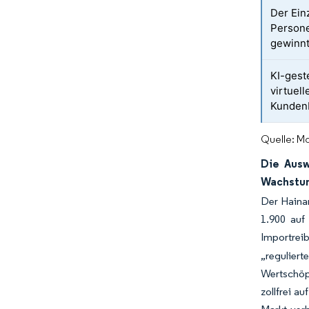
Der Ein
Person
gewinnt
KI-gest
virtuel
Kunden
Quelle: Mo
Die Ausw
Wachstu
Der Hainan
1.900 auf 
Importreib
„reguliert
Wertschöpf
zollfrei a