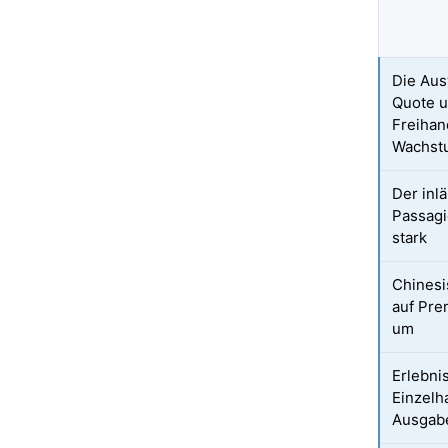
Die Aus
Quote u
Freihan
Wachst
Der inl
Passagi
stark
Chines
auf Pre
um
Erlebnis
Einzelh
Ausgabe