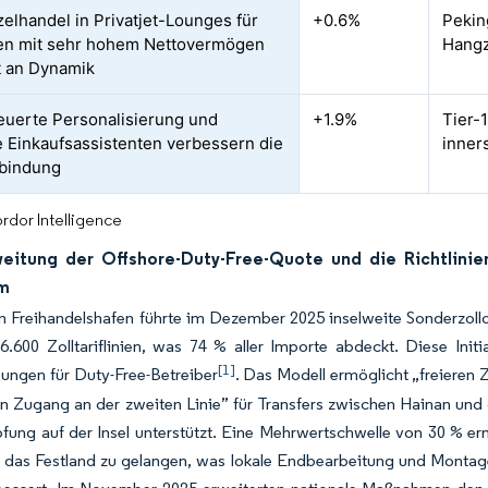
zelhandel in Privatjet-Lounges für
+0.6%
Pekin
en mit sehr hohem Nettovermögen
Hangz
 an Dynamik
euerte Personalisierung und
+1.9%
Tier-
le Einkaufsassistenten verbessern die
inner
bindung
rdor Intelligence
eitung der Offshore-Duty-Free-Quote und die Richtlinie
m
 Freihandelshafen führte im Dezember 2025 inselweite Sonderzollop
6.600 Zolltariflinien, was 74 % aller Importe abdeckt. Diese Init
[1]
ungen für Duty-Free-Betreiber
. Das Modell ermöglicht „freieren
en Zugang an der zweiten Linie” für Transfers zwischen Hainan und d
ung auf der Insel unterstützt. Eine Mehrwertschwelle von 30 % erm
uf das Festland zu gelangen, was lokale Endbearbeitung und Montage