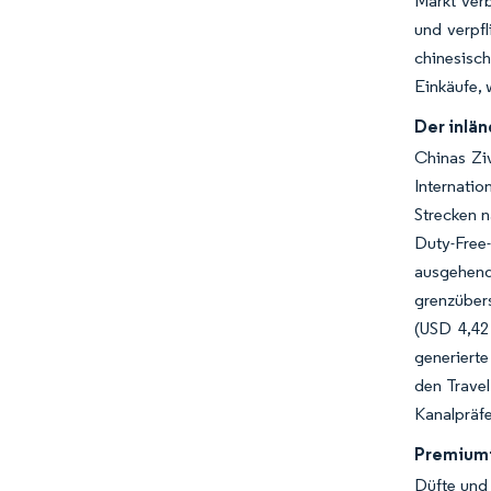
Markt ver
und verpfl
chinesisc
Einkäufe, 
Der inlän
Chinas Zi
Internati
Strecken n
Duty-Free
ausgehend
grenzüber
(USD 4,42
generierte
den Travel
Kanalpräf
Premiumi
Düfte und