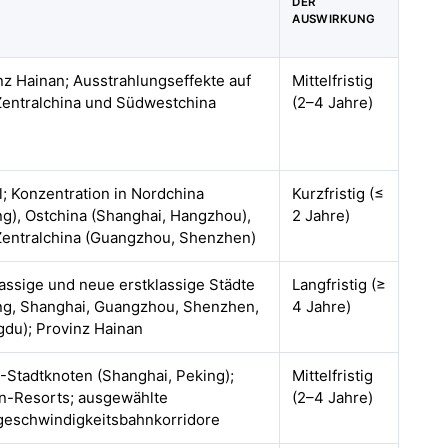
DER
AUSWIRKUNG
nz Hainan; Ausstrahlungseffekte auf
Mittelfristig
entralchina und Südwestchina
(2–4 Jahre)
l; Konzentration in Nordchina
Kurzfristig (≤
ng), Ostchina (Shanghai, Hangzhou),
2 Jahre)
entralchina (Guangzhou, Shenzhen)
lassige und neue erstklassige Städte
Langfristig (≥
ng, Shanghai, Guangzhou, Shenzhen,
4 Jahre)
du); Provinz Hainan
1-Stadtknoten (Shanghai, Peking);
Mittelfristig
n-Resorts; ausgewählte
(2–4 Jahre)
eschwindigkeitsbahnkorridore