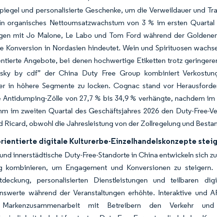
iegel und personalisierte Geschenke, um die Verweildauer und Tra
in organisches Nettoumsatzwachstum von 3 % im ersten Quartal de
ngen mit Jo Malone, Le Labo und Tom Ford während der Goldenen
te Konversion in Nordasien hindeutet. Wein und Spirituosen wachs
ntierte Angebote, bei denen hochwertige Etiketten trotz geringere
ky by cdf” der China Duty Free Group kombiniert Verkostungen
er in höhere Segmente zu locken. Cognac stand vor Herausford
ge Antidumping-Zölle von 27,7 % bis 34,9 % verhängte, nachdem i
hm im zweiten Quartal des Geschäftsjahres 2026 den Duty-Free-Verk
d Ricard, obwohl die Jahresleistung von der Zollregelung und Bes
orientierte digitale Kulturerbe-Einzelhandelskonzepte stei
und innerstädtische Duty-Free-Standorte in China entwickeln sich zu
ing kombinieren, um Engagement und Konversionen zu steigern. 
tdeckung, personalisierten Dienstleistungen und teilbaren digi
onswerte während der Veranstaltungen erhöhte. Interaktive und AR
Markenzusammenarbeit mit Betreibern den Verkehr und 