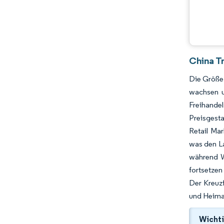
China Tr
Die Größe 
wachsen u
Freihande
Preisgesta
Retail Mar
was den La
während W
fortsetzen
Der Kreuzf
und Heimat
Wichti