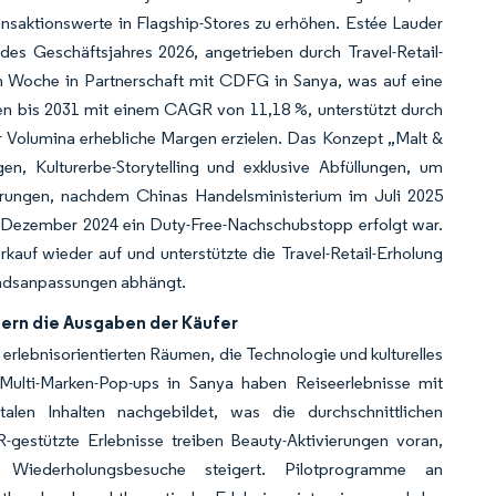
nsaktionswerte in Flagship-Stores zu erhöhen. Estée Lauder
s Geschäftsjahres 2026, angetrieben durch Travel-Retail-
 Woche in Partnerschaft mit CDFG in Sanya, was auf eine
en bis 2031 mit einem CAGR von 11,18 %, unterstützt durch
r Volumina erhebliche Margen erzielen. Das Konzept „Malt &
, Kulturerbe-Storytelling und exklusive Abfüllungen, um
erungen, nachdem Chinas Handelsministerium im Juli 2025
m Dezember 2024 ein Duty-Free-Nachschubstopp erfolgt war.
auf wieder auf und unterstützte die Travel-Retail-Erholung
tandsanpassungen abhängt.
gern die Ausgaben der Käufer
 erlebnisorientierten Räumen, die Technologie und kulturelles
Multi-Marken-Pop-ups in Sanya haben Reiseerlebnisse mit
talen Inhalten nachgebildet, was die durchschnittlichen
-gestützte Erlebnisse treiben Beauty-Aktivierungen voran,
Wiederholungsbesuche steigert. Pilotprogramme an