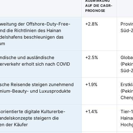
AUSWIRKUNG
AUF DIE CAGR-
PROGNOSE
weitung der Offshore-Duty-Free-
+2.8%
Provi
nd die Richtlinien des Hainan
Süd-Z
delshafens beschleunigen das
um
ändische und ausländische
+2.5%
Globa
erverkehr erholt sich nach COVID
(Peki
Süd-Z
ische Reisende steigen zunehmend
+1.9%
Erstk
mium-Beauty- und Luxusprodukte
(Peki
Cheng
orientierte digitale Kulturerbe-
+1.4%
Tier-
andelskonzepte steigern die
Haina
n der Käufer
Hochg