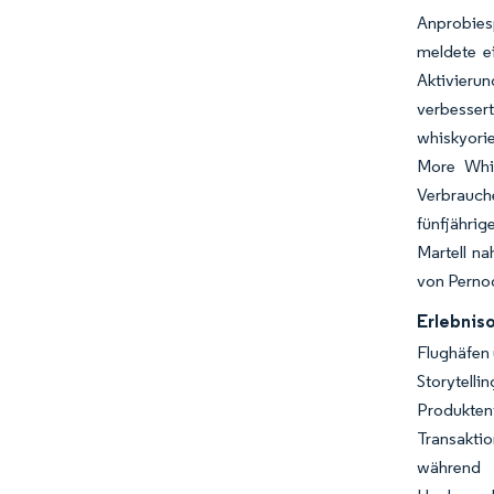
Anprobiesp
meldete e
Aktivieru
verbesser
whiskyorie
More Whis
Verbrauch
fünfjähri
Martell na
von Perno
Erlebnis
Flughäfen 
Storytell
Produkten
Transakti
während 