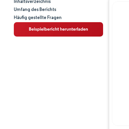
Inhaltsverzeichnis
Marktgröße und -anteil
Umfang des Berichts
Häufig gestellte Fragen
Marktanalyse
Trends und Einblicke
Segmentanalyse
Geografische Analyse
Wettbewerbslandschaft
Hauptakteure
Branchenentwicklungen