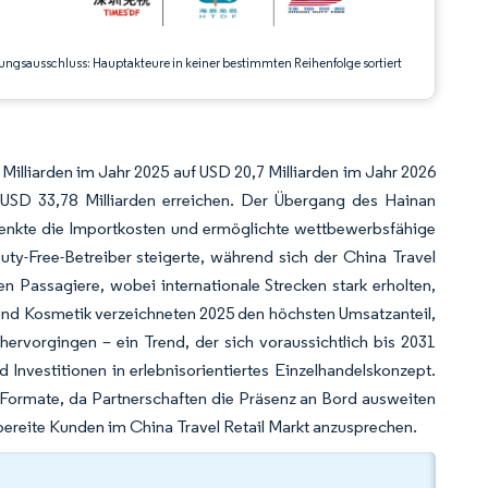
ungsausschluss: Hauptakteure in keiner bestimmten Reihenfolge sortiert
Milliarden im Jahr 2025 auf USD 20,7 Milliarden im Jahr 2026
SD 33,78 Milliarden erreichen. Der Übergang des Hainan
senkte die Importkosten und ermöglichte wettbewerbsfähige
ty-Free-Betreiber steigerte, während sich der China Travel
en Passagiere, wobei internationale Strecken stark erholten,
 und Kosmetik verzeichneten 2025 den höchsten Umsatzanteil,
ervorgingen – ein Trend, der sich voraussichtlich bis 2031
nvestitionen in erlebnisorientiertes Einzelhandelskonzept.
e Formate, da Partnerschaften die Präsenz an Bord ausweiten
bereite Kunden im China Travel Retail Markt anzusprechen.