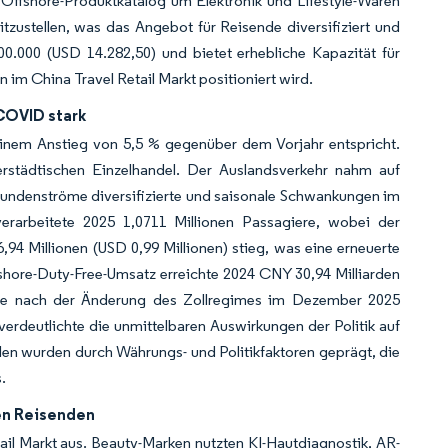
ffshore-Produktkatalog um Elektronik und Lifestyle-Waren
tzustellen, was das Angebot für Reisende diversifiziert und
00.000 (USD 14.282,50) und bietet erhebliche Kapazität für
im China Travel Retail Markt positioniert wird.
 COVID stark
 einem Anstieg von 5,5 % gegenüber dem Vorjahr entspricht.
nerstädtischen Einzelhandel. Der Auslandsverkehr nahm auf
 Kundenströme diversifizierte und saisonale Schwankungen im
verarbeitete 2025 1,0711 Millionen Passagiere, wobei der
 Millionen (USD 0,99 Millionen) stieg, was eine erneuerte
hore-Duty-Free-Umsatz erreichte 2024 CNY 30,94 Milliarden
oche nach der Änderung des Zollregimes im Dezember 2025
erdeutlichte die unmittelbaren Auswirkungen der Politik auf
elen wurden durch Währungs- und Politikfaktoren geprägt, die
.
en Reisenden
il Markt aus. Beauty-Marken nutzten KI-Hautdiagnostik, AR-