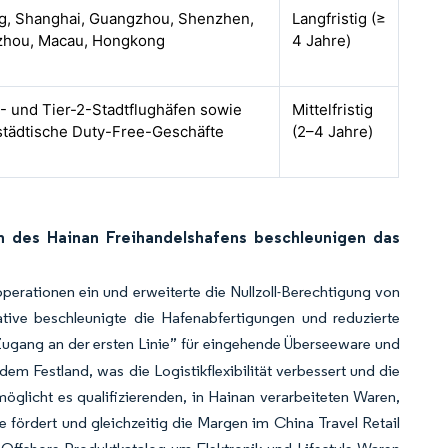
g, Shanghai, Guangzhou, Shenzhen,
Langfristig (≥
hou, Macau, Hongkong
4 Jahre)
1- und Tier-2-Stadtflughäfen sowie
Mittelfristig
städtische Duty-Free-Geschäfte
(2–4 Jahre)
n des Hainan Freihandelshafens beschleunigen das
erationen ein und erweiterte die Nullzoll-Berechtigung von
iative beschleunigte die Hafenabfertigungen und reduzierte
 Zugang an der ersten Linie” für eingehende Überseeware und
em Festland, was die Logistikflexibilität verbessert und die
öglicht es qualifizierenden, in Hainan verarbeiteten Waren,
 fördert und gleichzeitig die Margen im China Travel Retail