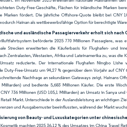
bessert. Im November 2025 erweiterten nationale Maßnahmen den O
ichteten Duty-Free-Geschäfte, Flächen für inländische Marken berei
he Marken fördert. Die jährliche Offshore-Quote bleibt bei CNY 1
wodurch Hainan als wettbewerbsfähige Option für berechtigte Waren 
dische und ausländische Passagierverkehr erholt sich nach
villuftfahrtsystem beförderte 2025 770 Millionen Passagiere, was
onale Strecken erweiterten die Käuferbasis für Flughafen- und in
ach Zentralasien, Westasien, Afrika und Lateinamerika zu, was die
-Umsatz reduzierte. Der internationale Flughafen Ningbo Lishe 
e Duty-Free-Umsatz um 94,27 % gegenüber dem Vorjahr auf CNY 6,94
schreitende Nachfrage an sekundären Gateways zeigt. Hainans Offs
 Milliarden) und bediente 5,683 Millionen Käufer. Die erste W
 CNY 736 Millionen (USD 105,1 Milliarden) an Umsatz in Sanya und v
 Retail Markt. Unterschiede in der Auslandsleistung an wichtigen Zi
erenzen und Ausgabemuster beeinflussten, während der Markt wuchs
sierung von Beauty- und Luxuskategorien unter chinesisch
 Kosmetik machten 2025 36,12 % des Umsatzes im China Travel Reta