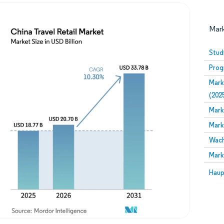
Mark
Stud
Prog
Mark
(202
Mark
Mark
Bild © Mordor Intelligence. Wiederverwendung erfor
Wach
Mark
Bild 
Haup