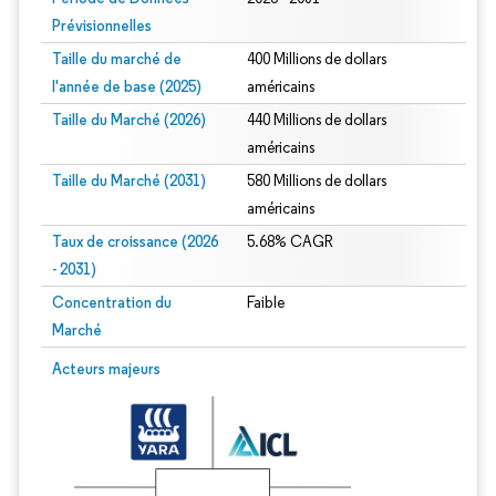
Prévisionnelles
Taille du marché de
400 Millions de dollars
l'année de base (2025)
américains
Taille du Marché (2026)
440 Millions de dollars
américains
Taille du Marché (2031)
580 Millions de dollars
américains
Taux de croissance (2026
5.68% CAGR
- 2031)
Concentration du
Faible
Marché
Image © Mordor Intelligence. La réutilisation nécessite une attribution sous CC 
Acteurs majeurs