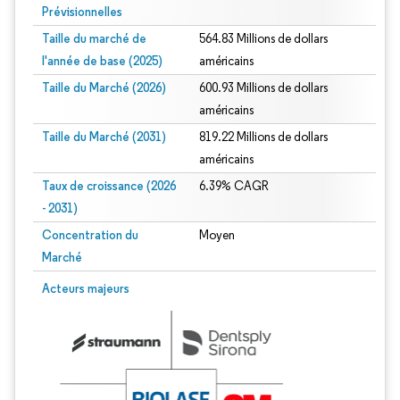
Prévisionnelles
Taille du marché de
564.83 Millions de dollars
l'année de base (2025)
américains
Taille du Marché (2026)
600.93 Millions de dollars
américains
Taille du Marché (2031)
819.22 Millions de dollars
américains
Taux de croissance (2026
6.39% CAGR
- 2031)
Concentration du
Moyen
Marché
Image © Mordor Intelligence. La réutilisation nécessite une attribution sous CC 
Acteurs majeurs