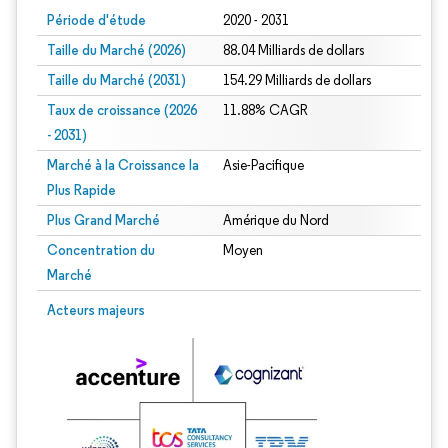
Période d'étude
2020 - 2031
Taille du Marché (2026)
88.04 Milliards de dollars
Taille du Marché (2031)
154.29 Milliards de dollars
Taux de croissance (2026
11.88% CAGR
- 2031)
Marché à la Croissance la
Asie-Pacifique
Plus Rapide
Plus Grand Marché
Amérique du Nord
Concentration du
Moyen
Marché
Image © Mordor Intelligence. La réutilisation nécessite une attribution sous CC 
Acteurs majeurs