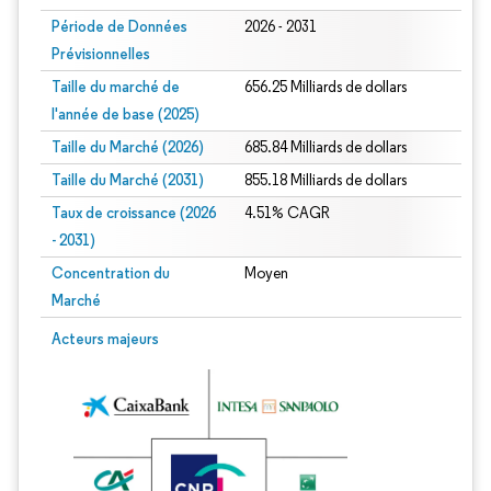
Période de Données
2026 - 2031
Prévisionnelles
Taille du marché de
656.25 Milliards de dollars
l'année de base (2025)
Taille du Marché (2026)
685.84 Milliards de dollars
Taille du Marché (2031)
855.18 Milliards de dollars
Taux de croissance (2026
4.51% CAGR
- 2031)
Concentration du
Moyen
Marché
Image © Mordor Intelligence. La réutilisation nécessite une attribution sous CC 
Acteurs majeurs