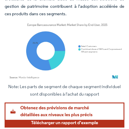
gestion de patrimoine contribuent à l'adoption accélérée de
ces produits dans ces segments.
Note: Les parts de segment de chaque segment individuel
Image © Mordor Intelligence. La réutilisation nécessite une attribution sous CC BY 4.
sont disponibles à l'achat du rapport