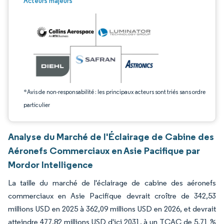
Acteurs majeurs
*Avis de non-responsabilité : les principaux acteurs sont triés sans ordre
particulier
Analyse du Marché de l'Éclairage de Cabine des
Aéronefs Commerciaux en Asie Pacifique par
Mordor Intelligence
La taille du marché de l'éclairage de cabine des aéronefs
commerciaux en Asie Pacifique devrait croître de 342,53
millions USD en 2025 à 362,09 millions USD en 2026, et devrait
atteindre 477,82 millions USD d'ici 2031, à un TCAC de 5,71 %