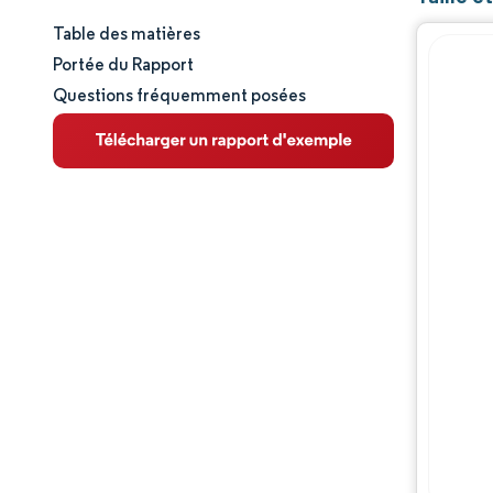
Table des matières
Taille et part de marché
Portée du Rapport
Questions fréquemment posées
Analyse du marché
Tendances et perspectives
Analyse des segments
Analyse géographique
Paysage concurrentiel
Acteurs majeurs
Évolutions de l'industrie