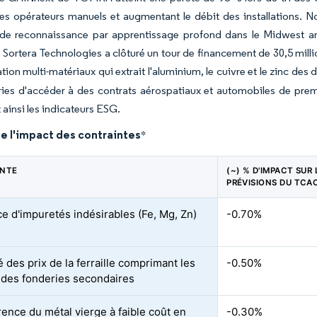
 les opérateurs manuels et augmentant le débit des installations
 de reconnaissance par apprentissage profond dans le Midwest amé
 Sortera Technologies a clôturé un tour de financement de 30,5 mill
ation multi-matériaux qui extrait l'aluminium, le cuivre et le zinc des
ies d'accéder à des contrats aérospatiaux et automobiles de premie
 ainsi les indicateurs ESG.
e l'impact des contraintes
*
INTE
(~) % D'IMPACT SUR 
PRÉVISIONS DU TCA
e d'impuretés indésirables (Fe, Mg, Zn)
-0.70%
té des prix de la ferraille comprimant les
-0.50%
des fonderies secondaires
ence du métal vierge à faible coût en
-0.30%