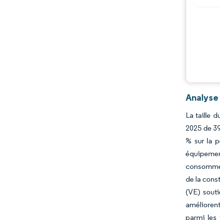
Analyse
La taille 
2025 de 39
% sur la p
équipement
consomme q
de la cons
(VE) souti
améliorent
parmi les 