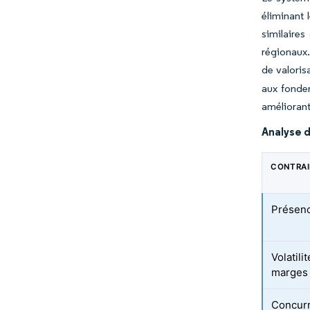
éliminant
similaires
régionaux.
de valoris
aux fonder
améliorant
Analyse d
CONTRA
Présenc
Volatili
marges 
Concurr