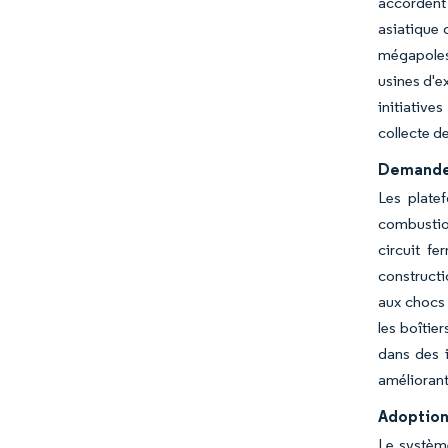
accordent 
asiatique 
mégapoles 
usines d'e
initiative
collecte de
Demande 
Les plate
combustion
circuit f
constructi
aux chocs 
les boîtie
dans des 
améliorant
Adoption 
Le systèm