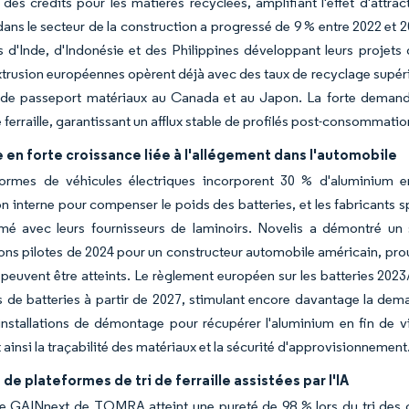
des crédits pour les matières recyclées, amplifiant l'effet d'att
dans le secteur de la construction a progressé de 9 % entre 2022 et 
d'Inde, d'Indonésie et des Philippines développant leurs projets
xtrusion européennes opèrent déjà avec des taux de recyclage supéri
s de passeport matériaux au Canada et au Japon. La forte demande
 ferraille, garantissant un afflux stable de profilés post-consommatio
en forte croissance liée à l'allégement dans l'automobile
formes de véhicules électriques incorporent 30 % d'aluminium 
 interne pour compenser le poids des batteries, et les fabricants sp
ermé avec leurs fournisseurs de laminoirs. Novelis a démontré u
ons pilotes de 2024 pour un constructeur automobile américain, prouv
peuvent être atteints. Le règlement européen sur les batteries 202
rs de batteries à partir de 2027, stimulant encore davantage la de
installations de démontage pour récupérer l'aluminium en fin de 
 ainsi la traçabilité des matériaux et la sécurité d'approvisionnement
de plateformes de tri de ferraille assistées par l'IA
e GAINnext de TOMRA atteint une pureté de 98 % lors du tri des c