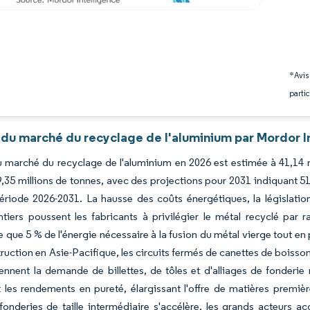
*Avis
partic
 du marché du recyclage de l'aluminium par Mordor I
du marché du recyclage de l'aluminium en 2026 est estimée à 41,14 m
,35 millions de tonnes, avec des projections pour 2031 indiquant 5
ériode 2026-2031. La hausse des coûts énergétiques, la législation
iers poussent les fabricants à privilégier le métal recyclé par 
ue 5 % de l'énergie nécessaire à la fusion du métal vierge tout en 
truction en Asie-Pacifique, les circuits fermés de canettes de boiss
ennent la demande de billettes, de tôles et d'alliages de fonderie r
 les rendements en pureté, élargissant l'offre de matières premiè
fonderies de taille intermédiaire s'accélère, les grands acteurs a