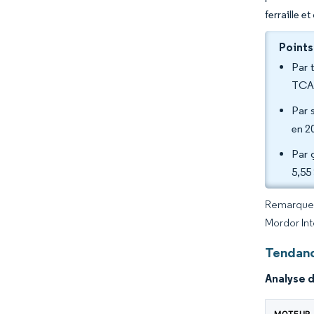
ferraille e
Points
Par 
TCAC
Par 
en 2
Par 
5,55
Remarque :
Mordor Int
Tendanc
Analyse 