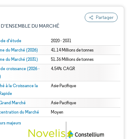
Partager
 D’ENSEMBLE DU MARCHÉ
ode d'étude
2020 - 2031
me du Marché (2026)
41.14 Millions de tonnes
me du Marché (2031)
51.36 Millions de tonnes
 de croissance (2026 -
4.54% CAGR
)
hé à la Croissance la
Asie-Pacifique
e attribution sous CC BY 4.0.
 Rapide
 Grand Marché
Asie-Pacifique
entration du Marché
Moyen
© Mordor Intelligence. La réutilisation nécessite une attribution sous CC BY 4.0.
urs majeurs