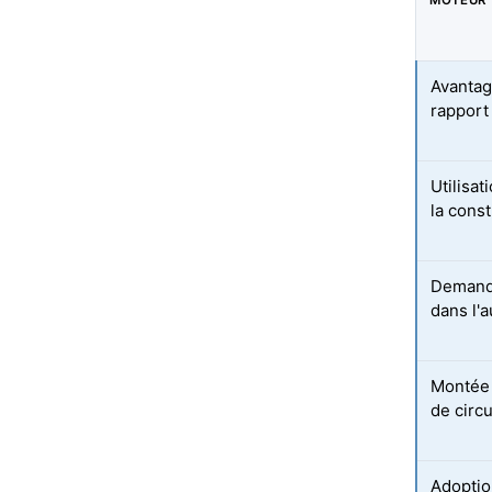
MOTEUR
Avantag
rapport
Utilisat
la cons
Demande
dans l'
Montée
de circ
Adoption