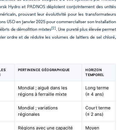
. Norsk Hydro et PADNOS déploient conjointement des unités
ricain, prouvant leur évolutivité pour les transformateurs
ions USD en janvier 2025 pour commercialiser son installation
[2]
 débris de démolition mixtes
. Une pureté plus élevée permet
r ordre et de réduire les volumes de laitiers de sel chloré,
LES
PERTINENCE GÉOGRAPHIQUE
HORIZON
C
TEMPOREL
Mondial ; aiguë dans les
Long terme
régions à ferraille mixte
(≥ 4 ans)
Mondial ; variations
Court terme
régionales
(≤ 2 ans)
Régions avec une capacité
Moyen