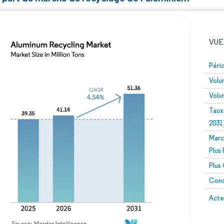
VUE
Péri
Volu
Volu
Taux
2031
Marc
Image © Mordor Intelligence. La réutilisation nécessite un
Plus
Plus
Conc
Image 
Acte