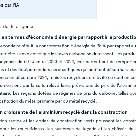
s par l'IA
rdor Intelligence
 en termes d'économie d'énergie par rapport à la producti
secondaire réduit la consommation d'énergie de 95 % par rapport aux
électricité s'envolent et que les taxes carbone se durcissent. Les pro
oyenne de 60 % entre 2020 et 2024, leur permettant de remporter
s et des équipementiers aéronautiques qui auditent désormais les
nne en décembre 2024, mais les recycleurs ont évité ce coût en con
sement ont par la suite relevé leurs prévisions de prix de l'alumi
aire. Les régions dotées de régimes de prix du carbone, telles que
bstitution du métal primaire par du métal recyclé.
on croissante de l'aluminium recyclé dans la construction
tion rapide et les codes de construction verts poussent les constr
pour les murs-rideaux, les systèmes de façade et les châssis de 