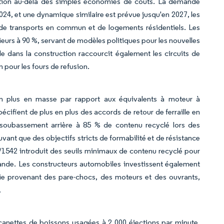
raction au-delà des simples économies de coûts. La demande
2024, et une dynamique similaire est prévue jusqu'en 2027, les
 de transports en commun et de logements résidentiels. Les
eurs à 90 %, servant de modèles politiques pour les nouvelles
 dans la construction raccourcit également les circuits de
n pour les fours de refusion.
en plus en masse par rapport aux équivalents à moteur à
écifient de plus en plus des accords de retour de ferraille en
n soubassement arrière à 85 % de contenu recyclé lors des
ant que des objectifs stricts de formabilité et de résistance
3/1542 introduit des seuils minimaux de contenu recyclé pour
mande. Les constructeurs automobiles investissent également
vie provenant des pare-chocs, des moteurs et des ouvrants,
.
anettes de boissons usagées à 2 000 éjections par minute,