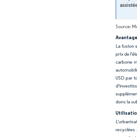
assistée
Source: Mo
Avantage
La fusion 
prix de l'
carbone m
automobile
USD par to
d'investis
supplément
donc la su
Utilisati
L'urbanisa
recyclées 