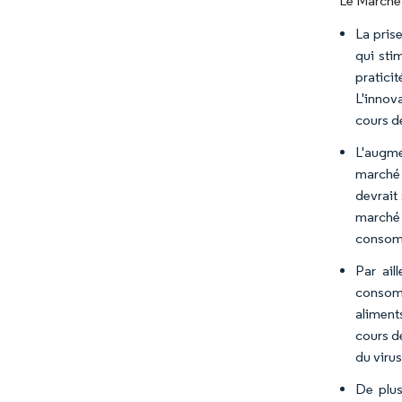
Le Marché 
La pris
qui sti
pratici
L'innov
cours d
L'augme
marché 
devrait
marché 
consomm
Par ail
consomm
aliment
cours d
du virus
De plus