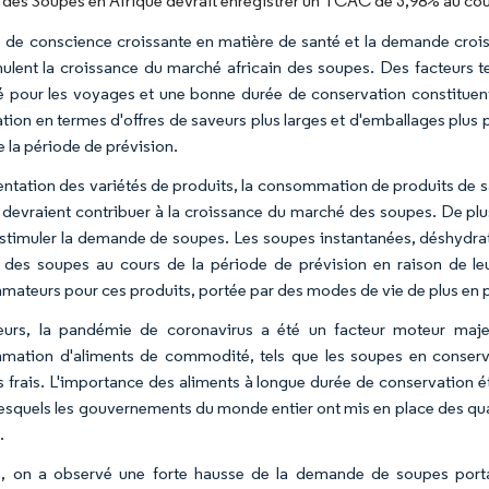
des Soupes en Afrique devrait enregistrer un TCAC de 3,98% au cour
e de conscience croissante en matière de santé et la demande croi
mulent la croissance du marché africain des soupes. Des facteurs te
té pour les voyages et une bonne durée de conservation constitue
ation en termes d'offres de saveurs plus larges et d'emballages plus 
e la période de prévision.
ntation des variétés de produits, la consommation de produits de sa
devraient contribuer à la croissance du marché des soupes. De plus
 stimuler la demande de soupes. Les soupes instantanées, déshydrat
des soupes au cours de la période de prévision en raison de leu
ateurs pour ces produits, portée par des modes de vie de plus en p
leurs, la pandémie de coronavirus a été un facteur moteur maj
ation d'aliments de commodité, tels que les soupes en conserv
s frais. L'importance des aliments à longue durée de conservation é
esquels les gouvernements du monde entier ont mis en place des qu
.
, on a observé une forte hausse de la demande de soupes portant