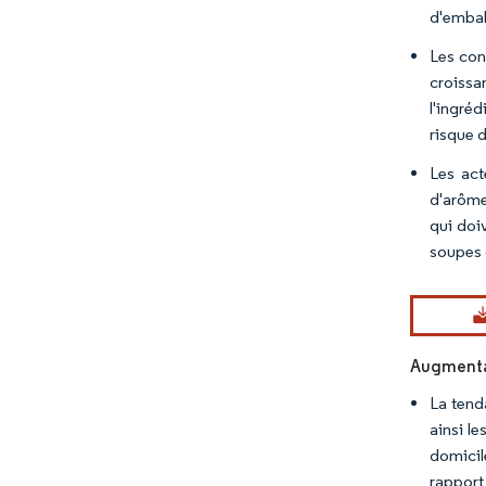
d'embal
Les con
croissa
l'ingré
risque 
Les act
d'arôme
qui doi
soupes 
Augmentat
La tend
ainsi l
domicil
rapport