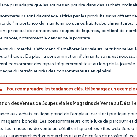
lage plus adapté que les soupes en poudre dans des sachets ordinai
sommateurs sont davantage attirés par les produits sains offrant de
nte de l'importance de maintenir de saines habitudes alimentaires,
dient principal de nombreuses soupes de légumes, contient de nombre
de cancer, notamment le cancer de la prostate.
eurs du marché s'efforcent d'améliorer les valeurs nutritionnell
s artificiels. De plus, la consommation d'aliments sains est nécess
vent consommer des repas fréquemment tout au long de la journée. A
gagne du terrain auprès des consommateurs en général.
Image © Mo
ion des Ventes de Soupes via les Magasins de Vente au Détail 
ance aux achats en ligne prend de l'ampleur, car il est pratique po
es magasins bondés. Les consommateurs ont le luxe de parcourir et d'
e. Les magasins de vente au détail en ligne et les sites web tier
 aux supermarchés/hypermarchés et aux épiceries de proximité, car 