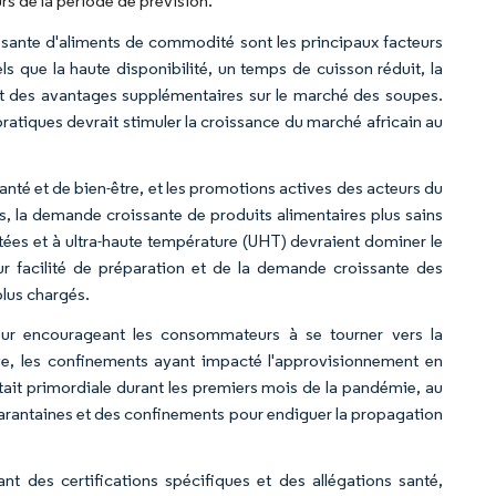
s de la période de prévision.
ssante d'aliments de commodité sont les principaux facteurs
ls que la haute disponibilité, un temps de cuisson réduit, la
nt des avantages supplémentaires sur le marché des soupes.
pratiques devrait stimuler la croissance du marché africain au
nté et de bien-être, et les promotions actives des acteurs du
, la demande croissante de produits alimentaires plus sains
ées et à ultra-haute température (UHT) devraient dominer le
r facilité de préparation et de la demande croissante des
lus chargés.
eur encourageant les consommateurs à se tourner vers la
e, les confinements ayant impacté l'approvisionnement en
tait primordiale durant les premiers mois de la pandémie, au
arantaines et des confinements pour endiguer la propagation
 des certifications spécifiques et des allégations santé,