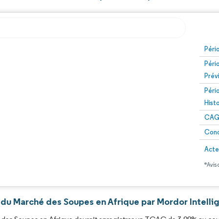
Image © Mordor Intelligence. La réutilisation nécessite 
Péri
Péri
Prév
Péri
Hist
CAG
Conc
Acte
*Avis 
 du Marché des Soupes en Afrique par Mordor Intelli