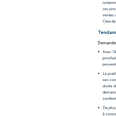
notamme
ces pro
ventes 
Cela de
Tendanc
Demande 
Avec l'
prochai
peuvent
La prat
ces con
durée d
demande
soutien
De plus
à conso