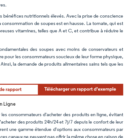
res.
s bénéfices nutritionnels élevés. Avec la prise de conscience
 la consommation de soupes est en hausse. La tomate, qui est
uses vitamines, telles que A et C, et contribue à réduire le
es fondamentales des soupes avec moins de conservateurs et
aire pour les consommateurs soucieux de leur forme physique,
insi, la demande de produits alimentaires sains tels que les
rdor Intelligence. La réutilisation nécessite une attribution sous CC BY 4.0.
en Ligne
ur les consommateurs d'acheter des produits en ligne, évitant
acheter des produits 24h/24 et 7j/7 depuis le confort de leur
s offrent une gamme étendue d'options aux consommateurs par
ces canaux ne peuvent pas offrir la même chose en raison de