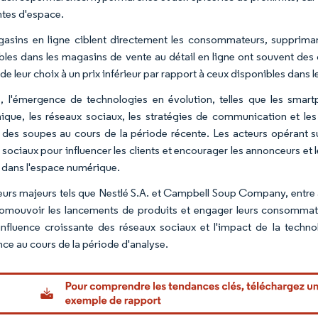
ntes d'espace.
asins en ligne ciblent directement les consommateurs, supprimant
bles dans les magasins de vente au détail en ligne ont souvent des 
 de leur choix à un prix inférieur par rapport à ceux disponibles dans
, l'émergence de technologies en évolution, telles que les smartp
nique, les réseaux sociaux, les stratégies de communication et 
n des soupes au cours de la période récente. Les acteurs opérant s
 sociaux pour influencer les clients et encourager les annonceurs et 
dans l'espace numérique.
eurs majeurs tels que Nestlé S.A. et Campbell Soup Company, entre 
omouvoir les lancements de produits et engager leurs consommat
l'influence croissante des réseaux sociaux et l'impact de la tech
nce au cours de la période d'analyse.
Image © Mo