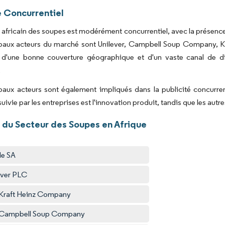
 Concurrentiel
africain des soupes est modérément concurrentiel, avec la présence
paux acteurs du marché sont Unilever, Campbell Soup Company, Kraf
 d'une bonne couverture géographique et d'un vaste canal de dis
.
paux acteurs sont également impliqués dans la publicité concurrent
uivie par les entreprises est l'innovation produit, tandis que les autr
 du Secteur des Soupes en Afrique
Image © Mo
le SA
ever PLC
Kraft Heinz Company
 Campbell Soup Company