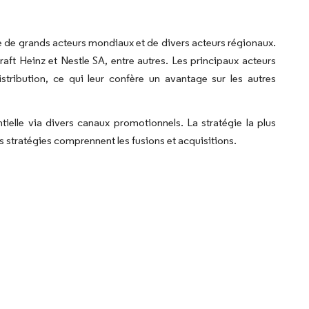
 de grands acteurs mondiaux et de divers acteurs régionaux.
t Heinz et Nestle SA, entre autres. Les principaux acteurs
tribution, ce qui leur confère un avantage sur les autres
ielle via divers canaux promotionnels. La stratégie la plus
es stratégies comprennent les fusions et acquisitions.
rdor Intelligence. La réutilisation nécessite une attribution sous CC BY 4.0.