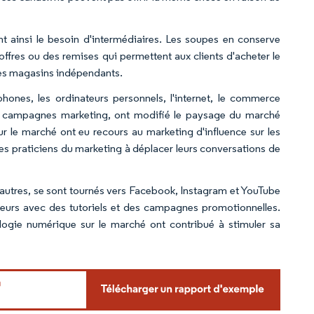
 ainsi le besoin d'intermédiaires. Les soupes en conserve
offres ou des remises qui permettent aux clients d'acheter le
 les magasins indépendants.
hones, les ordinateurs personnels, l'internet, le commerce
les campagnes marketing, ont modifié le paysage du marché
ur le marché ont eu recours au marketing d'influence sur les
les praticiens du marketing à déplacer leurs conversations de
autres, se sont tournés vers Facebook, Instagram et YouTube
eurs avec des tutoriels et des campagnes promotionnelles.
nologie numérique sur le marché ont contribué à stimuler sa
rdor Intelligence. La réutilisation nécessite une attribution sous CC BY 4.0.