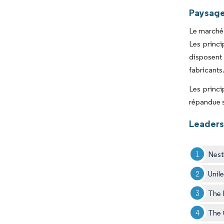
Paysage
Le marché 
Les princi
disposent
fabricants
Les princi
répandue s
Leaders
Nest
Unil
The 
The