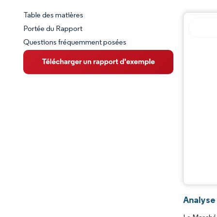
Table des matières
Aperçu du marché
Portée du Rapport
Questions fréquemment posées
VUE D’ENSEMBLE DU MARCHÉ
Principales tendances du marché
Paysage concurrentiel
Évolutions de l'industrie
Analyse