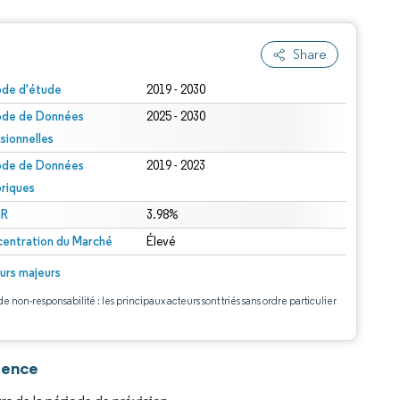
Share
une attribution sous CC BY 4.0.
ode d'étude
2019 - 2030
ode de Données
2025 - 2030
isionnelles
ode de Données
2019 - 2023
oriques
R
3.98%
entration du Marché
Élevé
urs majeurs
de non-responsabilité : les principaux acteurs sont triés sans ordre particulier
gence