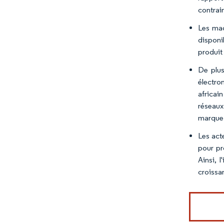
contrai
Les mag
disponi
produit
De plus
électro
africai
réseaux
marque 
Les act
pour pr
Ainsi, 
croissa