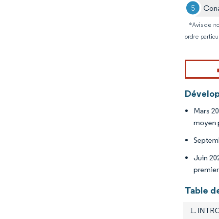
Cona
*Avis de no
ordre particu
Dévelop
Mars 20
moyen p
Septemb
Juin 20
premier 
Table d
1. INT