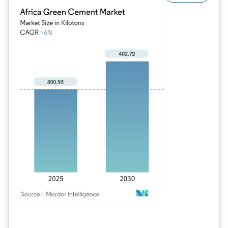
Image © Mordor Intelligence. La réutilisation nécessite une attribution sous CC BY