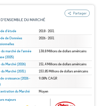
Partager
 D’ENSEMBLE DU MARCHÉ
ode d'étude
2018 - 2031
ode de Données
2026 - 2031
isionnelles
le du marché de l'année
138.8 Millions de dollars américains
ase (2025)
le du Marché (2026)
151.4 Millions de dollars américains
e attribution sous CC BY 4.0.
le du Marché (2031)
233.85 Millions de dollars américains
 de croissance (2026 -
9.08% CAGR
)
entration du Marché
Moyen
© Mordor Intelligence. La réutilisation nécessite une attribution sous CC BY 4.0.
urs majeurs