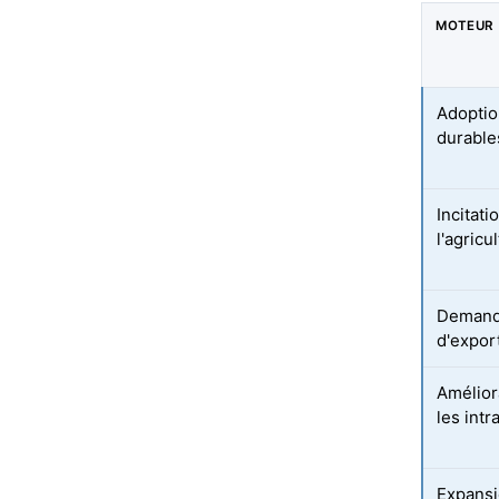
MOTEUR
Adoptio
durable
Incitat
l'agricu
Demande
d'expor
Amélior
les intr
Expansi