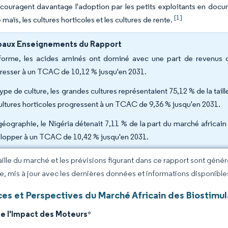
couragent davantage l'adoption par les petits exploitants en docum
[1]
 maïs, les cultures horticoles et les cultures de rente.
paux Enseignements du Rapport
forme, les acides aminés ont dominé avec une part de revenus d
resser à un TCAC de 10,12 % jusqu'en 2031.
type de culture, les grandes cultures représentaient 75,12 % de la tai
cultures horticoles progressent à un TCAC de 9,36 % jusqu'en 2031.
géographie, le Nigéria détenait 7,11 % de la part du marché africain
lopper à un TCAC de 10,42 % jusqu'en 2031.
taille du marché et les prévisions figurant dans ce rapport sont géné
ce, mis à jour avec les dernières données et informations disponible
es et Perspectives du Marché Africain des Biostimul
de l'Impact des Moteurs
*