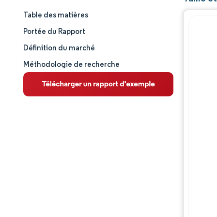
Table des matières
Taille et part de marché
Portée du Rapport
Analyse du marché
Définition du marché
Méthodologie de recherche
Tendances et perspectives
Analyse des segments
Analyse géographique
Paysage concurrentiel
Acteurs majeurs
Évolutions de l'industrie