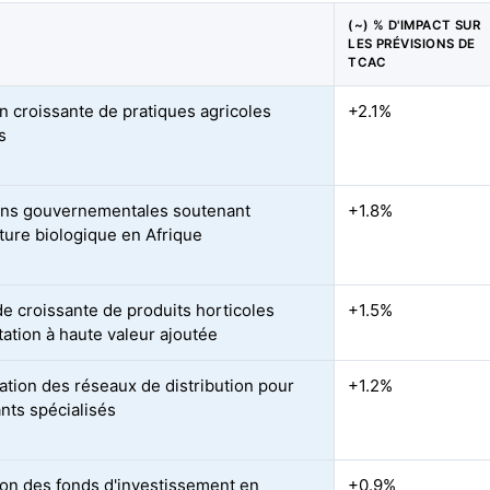
(~) % D'IMPACT SUR
LES PRÉVISIONS DE
TCAC
n croissante de pratiques agricoles
+2.1%
s
ions gouvernementales soutenant
+1.8%
lture biologique en Afrique
 croissante de produits horticoles
+1.5%
tation à haute valeur ajoutée
ation des réseaux de distribution pour
+1.2%
ants spécialisés
on des fonds d'investissement en
+0.9%