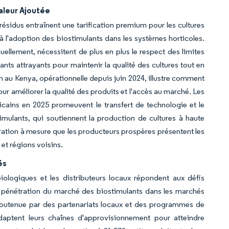
aleur Ajoutée
sidus entraînent une tarification premium pour les cultures
à l'adoption des biostimulants dans les systèmes horticoles.
uellement, nécessitent de plus en plus le respect des limites
ants attrayants pour maintenir la qualité des cultures tout en
am au Kenya, opérationnelle depuis juin 2024, illustre comment
our améliorer la qualité des produits et l'accès au marché. Les
cains en 2025 promeuvent le transfert de technologie et le
mulants, qui soutiennent la production de cultures à haute
tration à mesure que les producteurs prospères présentent les
 et régions voisins.
és
iologiques et les distributeurs locaux répondent aux défis
 la pénétration du marché des biostimulants dans les marchés
, soutenue par des partenariats locaux et des programmes de
daptent leurs chaînes d'approvisionnement pour atteindre