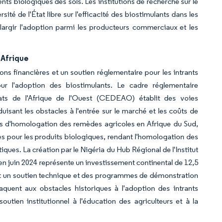
 biologiques des sols. Les institutions de recherche sur le
té de l'État libre sur l'efficacité des biostimulants dans les
largir l'adoption parmi les producteurs commerciaux et les
 Afrique
ions financières et un soutien réglementaire pour les intrants
r l'adoption des biostimulants. Le cadre réglementaire
s de l'Afrique de l'Ouest (CEDEAO) établit des voies
uisant les obstacles à l'entrée sur le marché et les coûts de
ifs d'homologation des remèdes agricoles en Afrique du Sud,
lles pour les produits biologiques, rendant l'homologation des
ques. La création par le Nigéria du Hub Régional de l'Institut
s en juin 2024 représente un investissement continental de 12,5
ant un soutien technique et des programmes de démonstration
taquent aux obstacles historiques à l'adoption des intrants
utien institutionnel à l'éducation des agriculteurs et à la