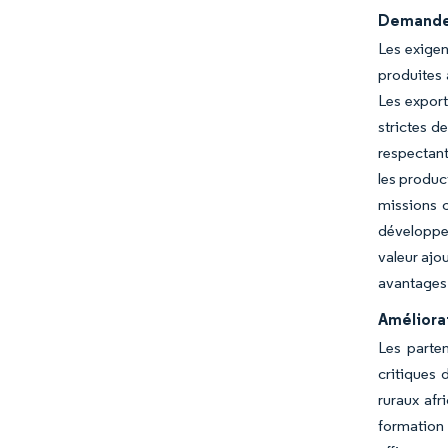
Demande 
Les exigen
produites 
Les export
strictes d
respectant
les produc
missions c
développem
valeur ajo
avantages 
Améliorat
Les parten
critiques 
ruraux afr
formation