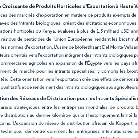
Croissante de Produits Horticoles d'Exportation à Haute V
ces des marchés d'exportation en matière de produits exempts de ré
avec des intrants biologiques, créant des incitations économiques 
ations horticoles du Kenya, évaluées à plus de 1,3 milliard USD ann
e résidus de pesticides de l'Union Européenne, rendant les biostimul
 les normes d'exportation. L'usine de biofertilisant Del Monte-Vells
teurs orientés vers l'exportation intègrent des intrants biologiques p
ommerciales agricoles en expansion de l'Égypte vers les pays afri
ent de marché pour les intrants spécialisés, y compris les biosti
utée. Cette orientation vers l'exportation crée des effets de démons
qualitatifs et de rendement des intrants biologiques aux agriculteurs
ion des Réseaux de Distribution pour les Intrants Spécialis
ariats stratégiques entre les entreprises mondiales de produits b
de distribution au dernier kilomètre qui ont historiquement limité
icains. L'expansion du réseau de distribution africain de Koppert
 technique, démontre comment les entreprises internationales a