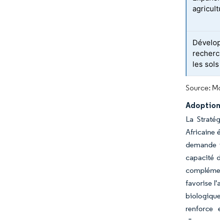
agricul
Dévelop
recherc
les sols
Source: Mo
Adoption
La Straté
Africaine 
demande in
capacité 
complément
favorise l
biologique
renforce 