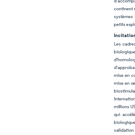
d'accompag
continent 
systèmes m
petits expl
Incitati
Les cadres
biologiqu
d'homolo
d'approbat
mise en co
mise en œu
biostimula
Internatio
millions U
qui accélè
biologique
validation