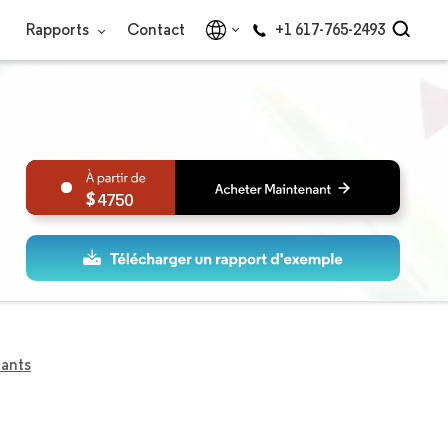
Rapports
Contact
+1 617-765-2493
4750
lants