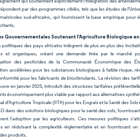
nement qui soutiennent explicitement l'intégration des amendements
répondent par des programmes ciblés, tels que les études de l'Universi
aïsicoles sud-africains, qui fournissent la base empirique pour é
oitants.
ons Gouvernementales Soutenant l'Agriculture Biologique en
 politiques des pays africains intègrent de plus en plus des incitat
es et organiques, créant une demande tirée par le marché pou
gation des pesticides de la Communauté Économique des État
ion accélérées pour les substances biologiques à faible risque, réd
nformité pour les fabricants de biostimulants. La révision des tar
vre en janvier 2025, introduit des structures tarifaires préférentie
nts économiquement plus viable par rapport aux alternatives synthéti
nal d'Agriculture Tropicale (IITA) pour les Engrais et la Santé des Sol
SD dans des solutions biologiques pour la santé des sols, fourniss
rent l'adoption par les agriculteurs. Ces mesures politiques s'at
s en réduisant la complexité réglementaire et en fournissant un so
 des produits.