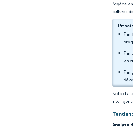
Nigéria en
cultures de
Princi
Par 
prog
Par 
les 
Par 
déve
Note : La 
Intelligen
Tendanc
Analyse 