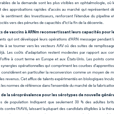
rables de la demande sont les plus visibles en ophtalmologie, où 
t des approbations rapides d'accès au marché qui représentent d
 le sentiment des investisseurs, renforcent l'étendue du pipeline 
ciés vers des pénuries de capacités d'ici la fin de la décennie.
s de vaccins à ARNm reconvertissant leurs capacités pour l
ants qui ont développé leurs opérations d'ARN messager pendant la 
cite à se tourner vers les vecteurs AAV où des suites de remplissage
éjà. Les coûts d'adaptation restent modestes par rapport aux cons
l'offre à court terme en Europe et aux États-Unis. Les points co
 synergies opérationnelles qui compriment les courbes d'apprentissa
considèrent en particulier la reconversion comme un moyen de main
r les revenus. Cet afflux de talents expérimentés en biologiques inc
t les normes de référence dans l'ensemble du marché de la fabricatio
 de la séroprévalence pour les sérotypes de nouvelle généra
s de population indiquent que seulement 30 % des adultes brita
nts contre l'AAV6, laissant la plupart des candidats éligibles à la thé