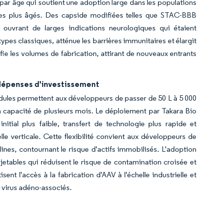
par âge qui soutient une adoption large dans les populations
ultes plus âgés. Des capside modifiées telles que STAC-BBB
 ouvrant de larges indications neurologiques qui étaient
ypes classiques, atténue les barrières immunitaires et élargit
fie les volumes de fabrication, attirant de nouveaux entrants
 dépenses d'investissement
dules permettent aux développeurs de passer de 50 L à 5 000
 capacité de plusieurs mois. Le déploiement par Takara Bio
itial plus faible, transfert de technologie plus rapide et
le verticale. Cette flexibilité convient aux développeurs de
ines, contournant le risque d'actifs immobilisés. L'adoption
jetables qui réduisent le risque de contamination croisée et
ent l'accès à la fabrication d'AAV à l'échelle industrielle et
e virus adéno-associés.