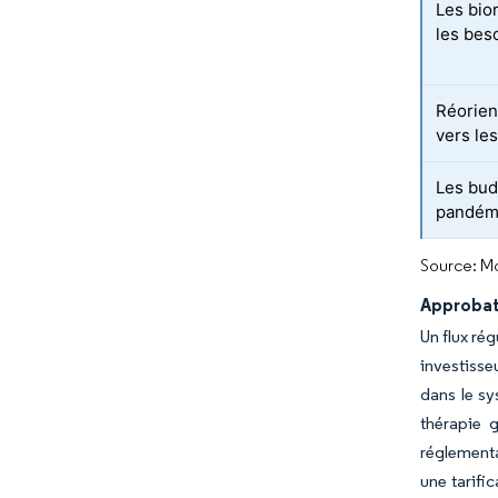
Les bio
les bes
Réorien
vers le
Les bud
pandémi
Source: Mo
Approbat
Un flux ré
investisse
dans le sy
thérapie 
réglementa
une tarifi