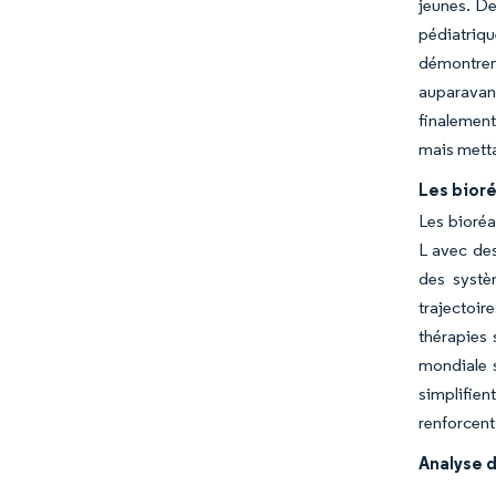
jeunes. De
pédiatriq
démontren
auparavant
finalement
mais metta
Les bior
Les bioréa
L avec des
des systè
trajectoir
thérapies 
mondiale s
simplifien
renforcent
Analyse d