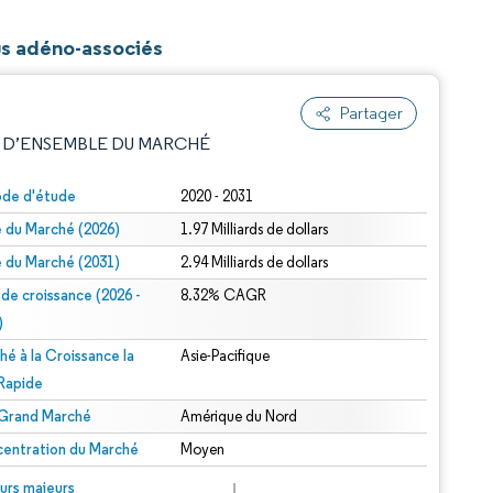
rus adéno-associés
Partager
 D’ENSEMBLE DU MARCHÉ
ode d'étude
2020 - 2031
le du Marché (2026)
1.97 Milliards de dollars
le du Marché (2031)
2.94 Milliards de dollars
 de croissance (2026 -
8.32% CAGR
)
hé à la Croissance la
Asie-Pacifique
e attribution sous CC BY 4.0.
 Rapide
 Grand Marché
Amérique du Nord
entration du Marché
Moyen
© Mordor Intelligence. La réutilisation nécessite une attribution sous CC BY 4.0.
urs majeurs