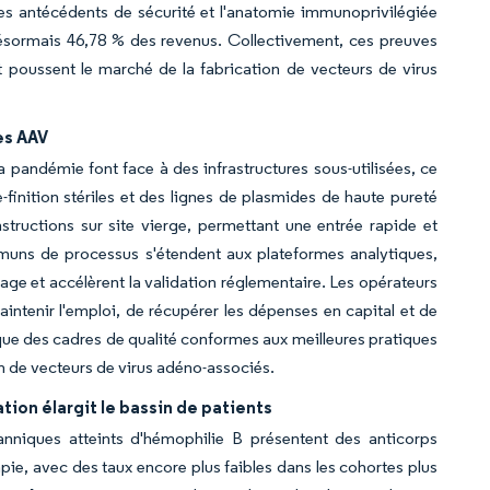
les antécédents de sécurité et l'anatomie immunoprivilégiée
ésormais 46,78 % des revenus. Collectivement, ces preuves
et poussent le marché de la fabrication de vecteurs de virus
es AAV
pandémie font face à des infrastructures sous-utilisées, ce
-finition stériles et des lignes de plasmides de haute pureté
tructions sur site vierge, permettant une entrée rapide et
mmuns de processus s'étendent aux plateformes analytiques,
ge et accélèrent la validation réglementaire. Les opérateurs
tenir l'emploi, de récupérer les dépenses en capital et de
ulque des cadres de qualité conformes aux meilleures pratiques
n de vecteurs de virus adéno-associés.
tion élargit le bassin de patients
nniques atteints d'hémophilie B présentent des anticorps
rapie, avec des taux encore plus faibles dans les cohortes plus