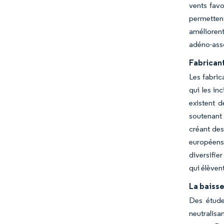
vents favo
permetten
améliorent
adéno-asso
Fabricant
Les fabric
qui les in
existent d
soutenant 
créant des
européens 
diversifie
qui élèven
La baisse
Des étude
neutralisa