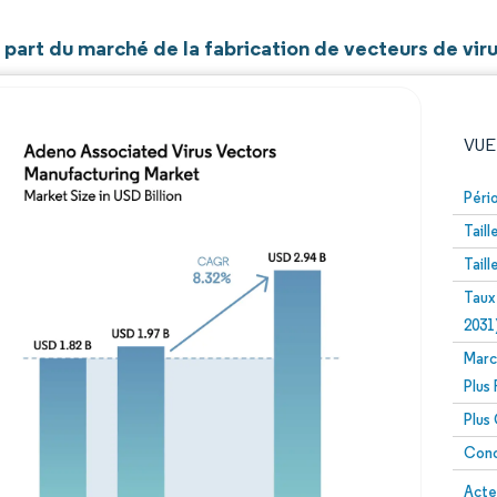
t part du marché de la fabrication de vecteurs de vi
VUE
Péri
Tail
Tail
Taux
2031
Marc
Image © Mordor Intelligence. La réutilisation nécessite un
Plus
Plus
Conc
Image 
Acte