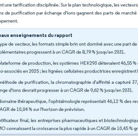
nt une tarification disciplinée. Sur le plan technologique, les vecteur
ons de purification par échange d'ions gagnent des parts de marché c
ppement.
paux enseignements du rapport
type de vecteur, les formats simple brin ont dominé avec une part de 
lémentaires progressent à un CAGR de 8,79 % jusqu'en 2031.
plateforme de production, les systèmes HEK293 détenaient 46,55 % de
o-associés en 2025 ; les lignées cellulaires productrices enregistrent
méthode de purification, la chromatographie d'affinité a capturé 3
nge d'ions devrait progresser à un CAGR de 9,62 % jusqu'en 2031.
domaine thérapeutique, l'ophtalmologie représentait 46,12 % des re
AGR de 10,04 % sur l'horizon de prévision.
utilisateur final, les entreprises pharmaceutiques et biotechnologiq
 connaissent la croissance la plus rapide à un CAGR de 10,45 % grâ