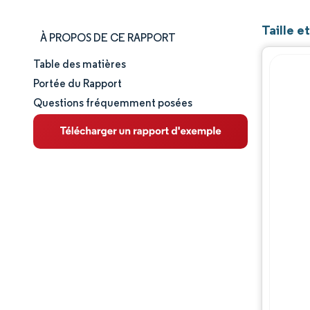
Taille e
À PROPOS DE CE RAPPORT
Table des matières
Taille et part de marché
Portée du Rapport
Questions fréquemment posées
Analyse du marché
Tendances et perspectives
Analyse des segments
Analyse géographique
Paysage concurrentiel
Acteurs majeurs
Évolutions de l'industrie