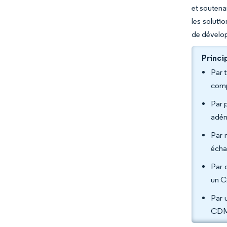
et soutena
les soluti
de dévelo
Princi
Par 
comp
Par 
adén
Par 
écha
Par 
un C
Par 
CDMO