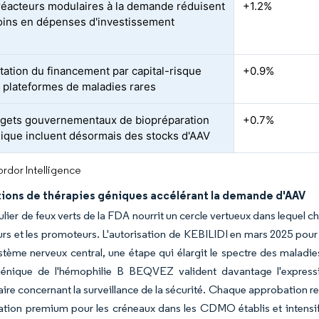
réacteurs modulaires à la demande réduisent
+1.2%
oins en dépenses d'investissement
tation du financement par capital-risque
+0.9%
s plateformes de maladies rares
gets gouvernementaux de biopréparation
+0.7%
que incluent désormais des stocks d'AAV
rdor Intelligence
ions de thérapies géniques accélérant la demande d'AAV
gulier de feux verts de la FDA nourrit un cercle vertueux dans lequel c
urs et les promoteurs. L'autorisation de KEBILIDI en mars 2025 pour 
stème nerveux central, une étape qui élargit le spectre des maladi
génique de l'hémophilie B BEQVEZ valident davantage l'expressio
ire concernant la surveillance de la sécurité. Chaque approbation r
cation premium pour les créneaux dans les CDMO établis et intensif