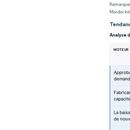
Remarque :
Mordor Int
Tendanc
Analyse 
MOTEUR
Approba
demand
Fabrica
capacit
La bais
de nouve