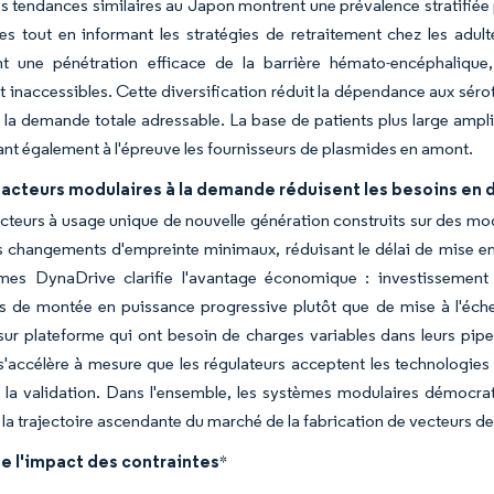
s tendances similaires au Japon montrent une prévalence stratifiée 
ues tout en informant les stratégies de retraitement chez les ad
t une pénétration efficace de la barrière hémato-encéphalique,
 inaccessibles. Cette diversification réduit la dépendance aux sérot
 la demande totale adressable. La base de patients plus large ampli
nt également à l'épreuve les fournisseurs de plasmides en amont.
éacteurs modulaires à la demande réduisent les besoins en
cteurs à usage unique de nouvelle génération construits sur des mo
 changements d'empreinte minimaux, réduisant le délai de mise en
mes DynaDrive clarifie l'avantage économique : investissement in
es de montée en puissance progressive plutôt que de mise à l'échel
sur plateforme qui ont besoin de charges variables dans leurs pipel
'accélère à mesure que les régulateurs acceptent les technologies 
t la validation. Dans l'ensemble, les systèmes modulaires démocratis
 la trajectoire ascendante du marché de la fabrication de vecteurs d
e l'impact des contraintes
*