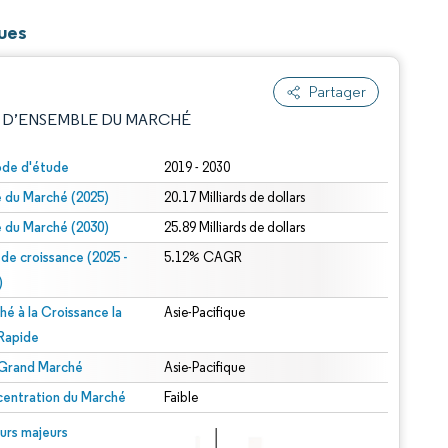
ques
Partager
 D’ENSEMBLE DU MARCHÉ
ode d'étude
2019 - 2030
le du Marché (2025)
20.17 Milliards de dollars
le du Marché (2030)
25.89 Milliards de dollars
 de croissance (2025 -
5.12% CAGR
)
hé à la Croissance la
Asie-Pacifique
e attribution sous CC BY 4.0.
 Rapide
 Grand Marché
Asie-Pacifique
entration du Marché
Faible
© Mordor Intelligence. La réutilisation nécessite une attribution sous CC BY 4.0.
urs majeurs