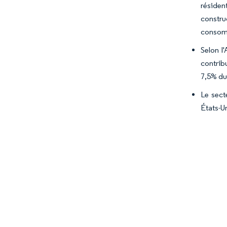
résiden
constru
consomm
Selon l
contrib
7,5% du 
Le sect
États-Un