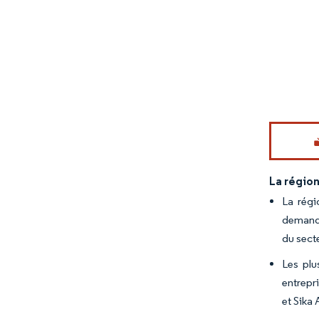
Image © Mord
La région
La régi
demande
du sect
Les plu
entrepr
et Sika