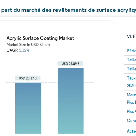
et part du marché des revêtements de surface acryli
VUE
Péri
Tail
Tail
Taux
2030
Marc
Image © Mordor Intelligence. La réutilisation nécessite un
Plus
Plus
Conc
Image 
Acte