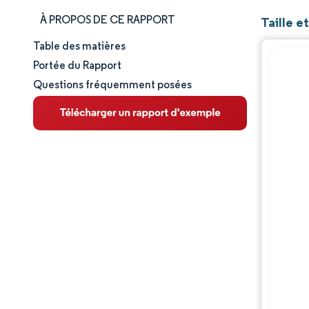
À PROPOS DE CE RAPPORT
Taille 
Table des matières
Taille et part de marché
Portée du Rapport
Questions fréquemment posées
Analyse du marché
Tendances et perspectives
Paysage concurrentiel
Acteurs majeurs
Évolutions de l'industrie