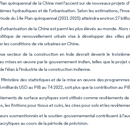
Plan quinquennal de la Chine met l'accent sur de nouveaux projets d'i
tèmes hydrauliques et de l'urbanisation. Selon les estimations, l'inv
ériode du 14e Plan quinquennal (2021-2025) atteindra environ 27 billi
d'urbanisation de la Chine est parmi les plus élevés au monde. Alors 
olitique de renouvellement urbain vise à développer des villes pl
er les conditions de vie urbaines en Chine.
se secteur de la construction en Inde devrait devenir le troisiè
es mises en œuvre par le gouvernement indien, telles que le projet de
e l'élan à l'industrie de la construction indienne.
e Ministère des statistiques et de la mise en œuvre des programmes d
 milliards USD au PIB au T4 2022, soit plus que la contribution au PI
êtements de surface acryliques sont utilisés comme revêtements de p
s, les finitions pour tissus et cuirs, les cires pour sols et les revêteme
teurs susmentionnés et le soutien gouvernemental contribuent à l'
 acryliques au cours de la période de prévision.