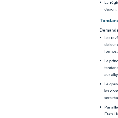
La régi
Japon.
Tendanc
Demande 
Les revê
de leur 
formes, 
Le prin
tendanc
aux alk
Le gouv
les dom
sera réa
Par aill
États-Un