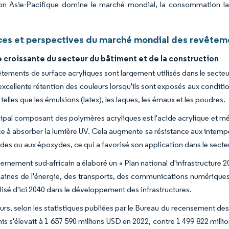
on Asie-Pacifique domine le marché mondial, la consommation la 
es et perspectives du marché mondial des revêteme
croissante du secteur du bâtiment et de la construction
tements de surface acryliques sont largement utilisés dans le secteur
excellente rétention des couleurs lorsqu'ils sont exposés aux conditi
telles que les émulsions (latex), les laques, les émaux et les poudres.
cipal composant des polymères acryliques est l'acide acrylique et mét
e à absorber la lumière UV. Cela augmente sa résistance aux intempéri
ydes ou aux époxydes, ce qui a favorisé son application dans le secte
ernement sud-africain a élaboré un « Plan national d'infrastructure 2
aines de l'énergie, des transports, des communications numériques e
lisé d'ici 2040 dans le développement des infrastructures.
eurs, selon les statistiques publiées par le Bureau du recensement des
is s'élevait à 1 657 590 millions USD en 2022, contre 1 499 822 milli