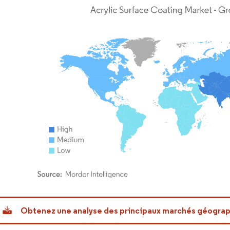
or Intelligence. La réutilisation nécessite une attribution sous CC BY 4.0.
Obtenez une analyse des principaux marchés géogra