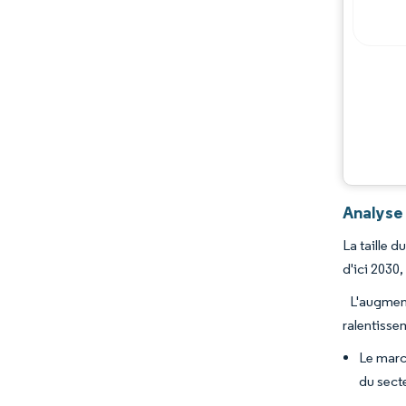
Analyse
La taille 
d'ici 2030
L'augment
ralentisse
Le marc
du sect