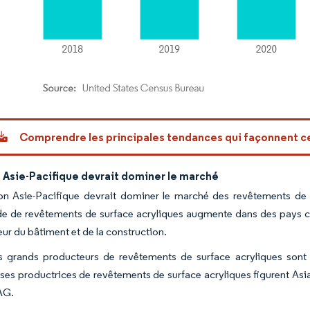
or Intelligence. La réutilisation nécessite une attribution sous CC BY 4.0.
Comprendre les principales tendances qui façonnent 
 Asie-Pacifique devrait dominer le marché
on Asie-Pacifique devrait dominer le marché des revêtements de s
 de revêtements de surface acryliques augmente dans des pays com
eur du bâtiment et de la construction.
s grands producteurs de revêtements de surface acryliques sont s
ises productrices de revêtements de surface acryliques figurent Asi
 AG.