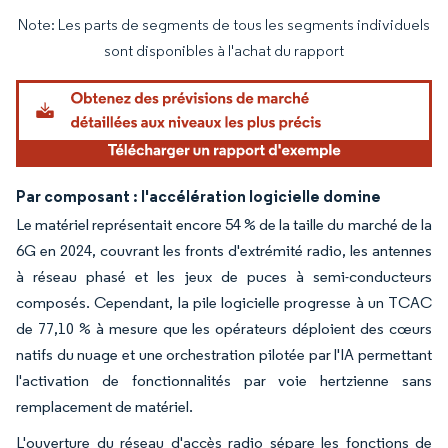
Note: Les parts de segments de tous les segments individuels
Image © Mordor Intelligence. La réutilisation nécessite une attribution sous CC BY 4.
sont disponibles à l'achat du rapport
Par composant : l'accélération logicielle domine
Le matériel représentait encore 54 % de la taille du marché de la
6G en 2024, couvrant les fronts d'extrémité radio, les antennes
à réseau phasé et les jeux de puces à semi-conducteurs
composés. Cependant, la pile logicielle progresse à un TCAC
de 77,10 % à mesure que les opérateurs déploient des cœurs
natifs du nuage et une orchestration pilotée par l'IA permettant
l'activation de fonctionnalités par voie hertzienne sans
remplacement de matériel.
L'ouverture du réseau d'accès radio sépare les fonctions de