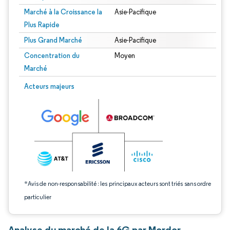
Marché à la Croissance la
Asie-Pacifique
Plus Rapide
Plus Grand Marché
Asie-Pacifique
Concentration du
Moyen
Marché
Image © Mordor Intelligence. La réutilisation nécessite une attribution sous CC 
Acteurs majeurs
*Avis de non-responsabilité : les principaux acteurs sont triés sans ordre
particulier
Analyse du marché de la 6G par Mordor