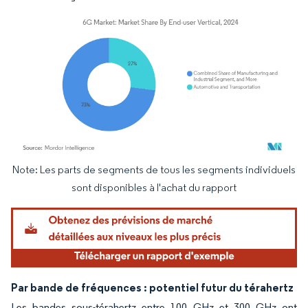
Note: Les parts de segments de tous les segments individuels
Image © Mordor Intelligence. La réutilisation nécessite une attribution sous CC BY 4.
sont disponibles à l'achat du rapport
Par bande de fréquences : potentiel futur du térahertz
Les bandes sous-térahertz entre 100 GHz et 300 GHz ont