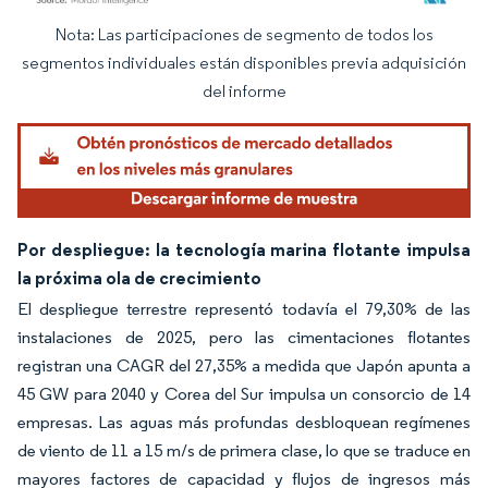
Nota: Las participaciones de segmento de todos los
Imagen © Mordor Intelligence. El uso requiere atribución según CC BY 4.0.
segmentos individuales están disponibles previa adquisición
del informe
Por despliegue: la tecnología marina flotante impulsa
la próxima ola de crecimiento
El despliegue terrestre representó todavía el 79,30% de las
instalaciones de 2025, pero las cimentaciones flotantes
registran una CAGR del 27,35% a medida que Japón apunta a
45 GW para 2040 y Corea del Sur impulsa un consorcio de 14
empresas. Las aguas más profundas desbloquean regímenes
de viento de 11 a 15 m/s de primera clase, lo que se traduce en
mayores factores de capacidad y flujos de ingresos más