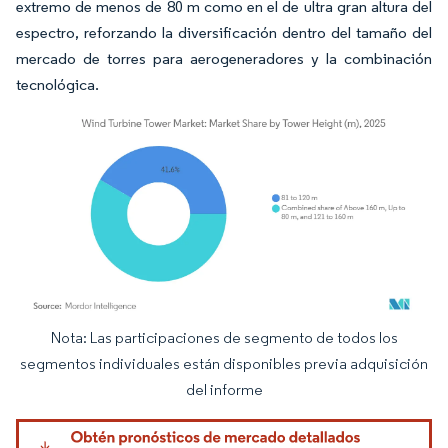
extremo de menos de 80 m como en el de ultra gran altura del
espectro, reforzando la diversificación dentro del tamaño del
mercado de torres para aerogeneradores y la combinación
tecnológica.
Nota: Las participaciones de segmento de todos los
Imagen © Mordor Intelligence. El uso requiere atribución según CC BY 4.0.
segmentos individuales están disponibles previa adquisición
del informe