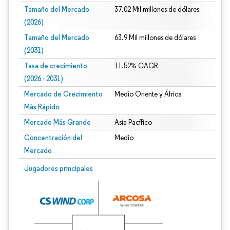
Tamaño del Mercado
37.02 Mil millones de dólares
(2026)
Tamaño del Mercado
63.9 Mil millones de dólares
(2031)
Tasa de crecimiento
11.52% CAGR
(2026 - 2031)
Mercado de Crecimiento
Medio Oriente y África
Más Rápido
Mercado Más Grande
Asia Pacífico
Concentración del
Medio
Mercado
Imagen © Mordor Intelligence. El uso requiere atribución según CC BY 4.0.
Jugadores principales