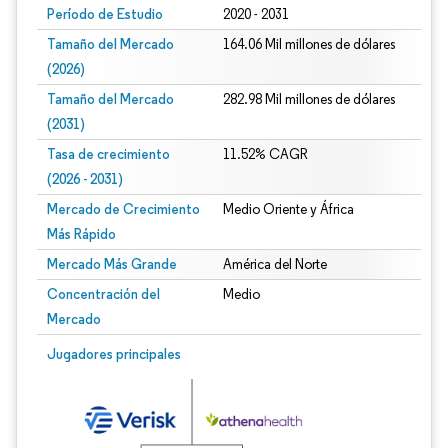
Período de Estudio
2020 - 2031
Tamaño del Mercado
164.06 Mil millones de dólares
(2026)
Tamaño del Mercado
282.98 Mil millones de dólares
(2031)
Tasa de crecimiento
11.52% CAGR
(2026 - 2031)
Mercado de Crecimiento
Medio Oriente y África
Más Rápido
Mercado Más Grande
América del Norte
Concentración del
Medio
Mercado
Imagen © Mordor Intelligence. El uso requiere atribución según CC BY 4.0.
Jugadores principales