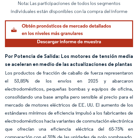
Nota: Las participaciones de todos los segmentos
Imagen © Mordor Intelligence. El uso requiere atribución según CC BY 4.0.
individuales están disponibles con la compra del informe
Por Potencia de Salida: Los motores de tensión media
se aceleran en medio de las actualizaciones de plantas
Los productos de fracción de caballo de fuerza representaron
el 53,85% de los envíos en 2025 y abarcaron
electrodomésticos, pequeñas bombas y equipos de oficina,
consolidando una base amplia pero sensible al precio para el
mercado de motores eléctricos de EE. UU. El aumento de los
estándares mínimos de eficiencia impulsó a los fabricantes de
electrodomésticos hacia variantes de conmutación electrónica
que ofrecían una eficiencia eléctrica del 65-75% en
comparación con el 30% de las unidades de polo sombreado.