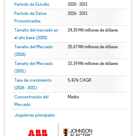
Período de Estudio
2020 - 2031
Período de Datos
2026 - 2031
Pronosticados
Tamaño del mercado en
24.35 Mil millones de dólares
el año base (2025)
Tamaño del Mercado
25.67 Mil millones de dólares
(2026)
Tamaño del Mercado
33.39 Mil millones de dólares
(2031)
Tasa de crecimiento
5.41% CAGR
(2026 - 2031)
Concentración del
Medio
Mercado
Imagen © Mordor Intelligence. El uso requiere atribución según CC BY 4.0.
Jugadores principales