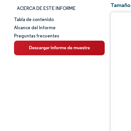
Tamaño 
ACERCA DE ESTE INFORME
Tabla de contenido
Tamaño y cuota de mercado
Alcance del Informe
Preguntas frecuentes
Análisis de mercado
Tendencias e ideas
Análisis de segmentos
Análisis geográfico
Panorama competitivo
Jugadores principales
Desarrollos de la industria