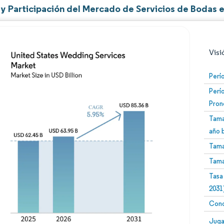
y Participación del Mercado de Servicios de Bodas 
Visi
Perí
Perí
Pron
Tama
año 
Tama
Imagen © Mordor Intelligence. El uso requiere atribució
Tama
Tasa
2031
Conc
Image
Juga