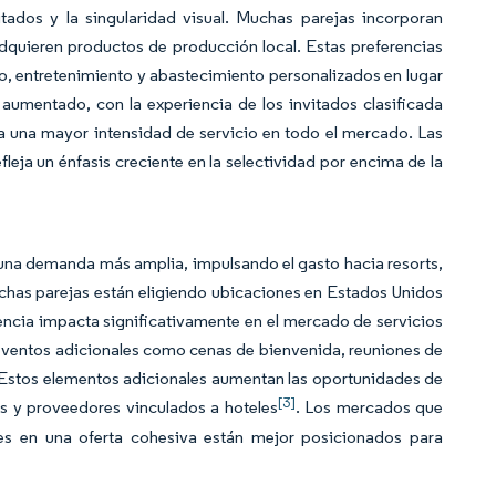
itados y la singularidad visual. Muchas parejas incorporan
adquieren productos de producción local. Estas preferencias
o, entretenimiento y abastecimiento personalizados en lugar
umentado, con la experiencia de los invitados clasificada
sa una mayor intensidad de servicio en todo el mercado. Las
leja un énfasis creciente en la selectividad por encima de la
una demanda más amplia, impulsando el gasto hacia resorts,
chas parejas están eligiendo ubicaciones en Estados Unidos
dencia impacta significativamente en el mercado de servicios
eventos adicionales como cenas de bienvenida, reuniones de
 Estos elementos adicionales aumentan las oportunidades de
[3]
es y proveedores vinculados a hoteles
. Los mercados que
es en una oferta cohesiva están mejor posicionados para