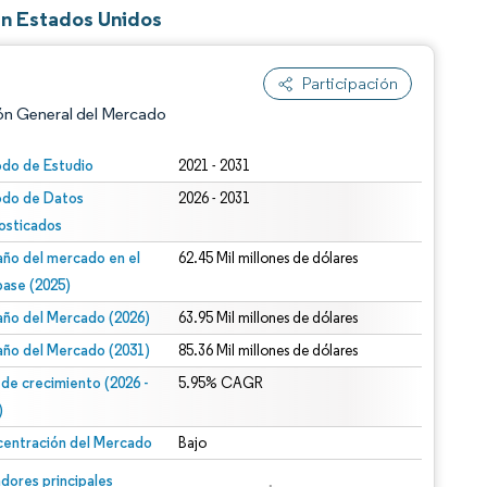
en Estados Unidos
Participación
ón General del Mercado
odo de Estudio
2021 - 2031
odo de Datos
2026 - 2031
osticados
ño del mercado en el
62.45 Mil millones de dólares
base (2025)
ño del Mercado (2026)
63.95 Mil millones de dólares
n según CC BY 4.0.
ño del Mercado (2031)
85.36 Mil millones de dólares
 de crecimiento (2026 -
5.95% CAGR
)
entración del Mercado
Bajo
n © Mordor Intelligence. El uso requiere atribución según CC BY 4.0.
dores principales