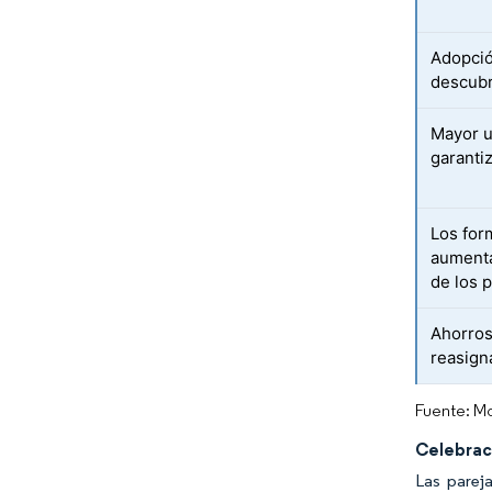
Adopció
descubr
Mayor u
garantiz
Los for
aumenta
de los 
Ahorros
reasign
Fuente: Mo
Celebraci
Las parej