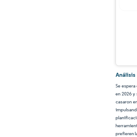
Análisi
Se espera 
en 2026 y 
casaron en
impulsando
planifica
herramient
prefieren 