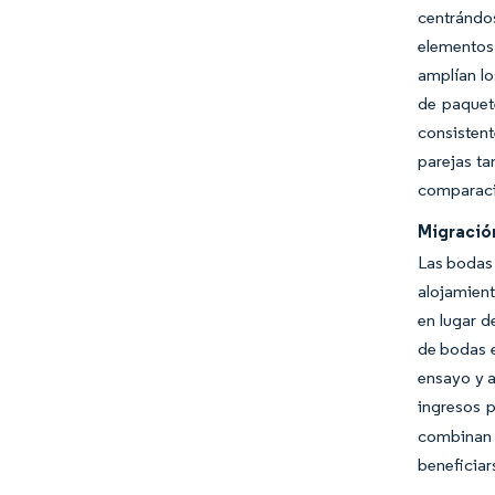
centrándo
elementos 
amplían lo
de paquet
consistent
parejas ta
comparaci
Migració
Las bodas 
alojamien
en lugar d
de bodas e
ensayo y a
ingresos p
combinan 
beneficiar