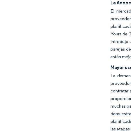
La Adopc
El mercad
proveedore
planificac
Yours
de T
introdujo 
parejas de
están mejo
Mayor uso
La demand
proveedore
contratar
proporció
muchas par
demuestra 
planificad
las etapas 