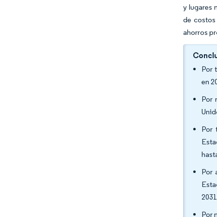
y lugares 
de costos 
ahorros pr
Conclu
Por 
en 2
Por 
Unid
Por 
Esta
hast
Por 
Esta
2031
Por 