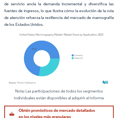
de servicio ancla la demanda incremental y diversifica las
fuentes de ingresos, lo que ilustra cómo la evolución de la ruta
de atención refuerza la resiliencia del mercado de mamografía
de los Estados Unidos.
Nota: Las participaciones de todos los segmentos
Imagen © Mordor Intelligence. El uso requiere atribución según CC BY 4.0.
individuales están disponibles al adquirir el informe