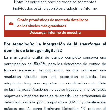
Nota: Las participaciones de todos los segmentos
Imagen © Mordor Intelligence. El uso requiere atribución según CC BY 4.0.
individuales están disponibles al adquirir el informe
Por tecnología: La integración de IA transforma el
dominio de la imagen digital 2D
La mamografía digital de campo completo conserva una
participación del 50,40%, pero los detectores de conteo de
fotones encabezan la innovación, ya que combinan una
resolución ultraalta con una exposición reducida. Los
adoptantes tempranos reportan una visualización más nítida
de las microcalcificaciones, lo que se traduce en menos falsos
negativos y menores tasas de rellamada. Las herramientas de
detección asistida por computadora (CAD) y clasificación
guiadas por IA, como ProFound Detection 4.0, reducen el