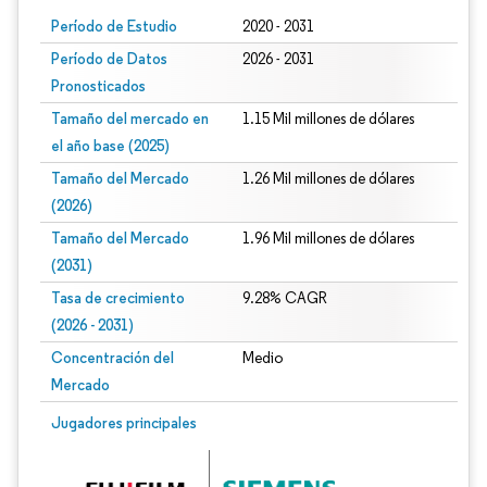
Período de Estudio
2020 - 2031
Período de Datos
2026 - 2031
Pronosticados
Tamaño del mercado en
1.15 Mil millones de dólares
el año base (2025)
Tamaño del Mercado
1.26 Mil millones de dólares
(2026)
Tamaño del Mercado
1.96 Mil millones de dólares
(2031)
Tasa de crecimiento
9.28% CAGR
(2026 - 2031)
Concentración del
Medio
Mercado
Imagen © Mordor Intelligence. El uso requiere atribución según CC BY 4.0.
Jugadores principales