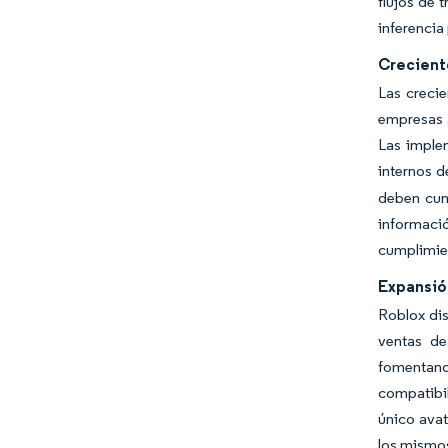
flujos de 
inferencia
Creciente
Las crecie
empresas a
Las imple
internos d
deben cum
informaci
cumplimien
Expansió
Roblox dis
ventas de
fomentand
compatibil
único avat
los mismos