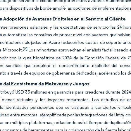
trabajo de servicio al cliente incorporan estos avatares multimodal
 para dispositivos de borde amplíe las opciones de implementación m
 Adopción de Avatares Digitales en el Servicio al Cliente
ntes presiones salariales y las expectativas de servicio las 24 ho
 automatizar las consultas de primer nivel con avatares que hablan
mentaciones alojadas en Azure reducen los costos de soporte anu
[2]
e Microsoft.
Los minoristas aprovechan el análisis facial basado
plir con la guía biométrica de 2024 de la Comisión Federal de C
ón sensible que requiere el consentimiento explícito del co
to a través de equipos de gobernanza dedicados, acelerando los des
n del Ecosistema de Metaverso y Juegos
tribuyó USD 35 millones en ganancias para creadores durante 2024,
 bienes virtuales y los ingresos recurrentes. Los estudios de en
o identidades persistentes que se trasladan a conciertos virtual
idad entre motores, ejemplificada por las integraciones de Unity co
ar en múltiples plataformas, reduciendo así el tiempo de duplicació
 conjuntos de herramientas para la colaboración de la fuerza labora