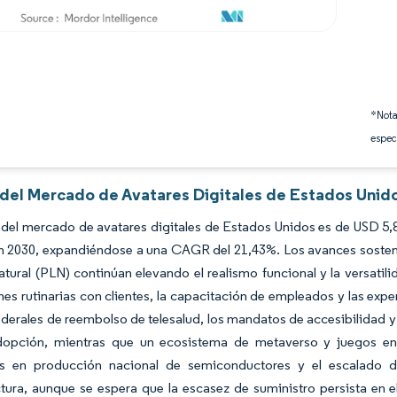
*Nota
espec
s del Mercado de Avatares Digitales de Estados Unid
del mercado de avatares digitales de Estados Unidos es de USD 5,8
n 2030, expandiéndose a una CAGR del 21,43%. Los avances sostenid
atural (PLN) continúan elevando el realismo funcional y la versatili
nes rutinarias con clientes, la capacitación de empleados y las exp
derales de reembolso de telesalud, los mandatos de accesibilidad y 
dopción, mientras que un ecosistema de metaverso y juegos e
es en producción nacional de semiconductores y el escalado 
ctura, aunque se espera que la escasez de suministro persista en e