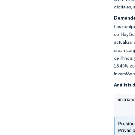
digitales,
Demanda 
Los equipo
de HeyGen
actualizar
crean conj
de Illinoi
15-40% cua
inversión 
Análisis 
RESTRIC
Presión
Privaci