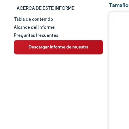
Tamaño 
ACERCA DE ESTE INFORME
Tabla de contenido
Tamaño y cuota de mercado
Alcance del Informe
Preguntas frecuentes
Análisis de mercado
Tendencias e ideas
Análisis de segmentos
Análisis geográfico
Panorama competitivo
Jugadores principales
Desarrollos de la industria