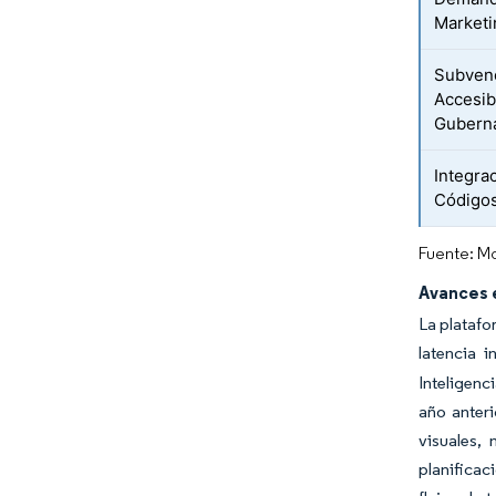
Marketi
Subvenc
Accesibi
Gubern
Integra
Códigos
Fuente: Mo
Avances e
La platafo
latencia i
Inteligenc
año anter
visuales,
planificac