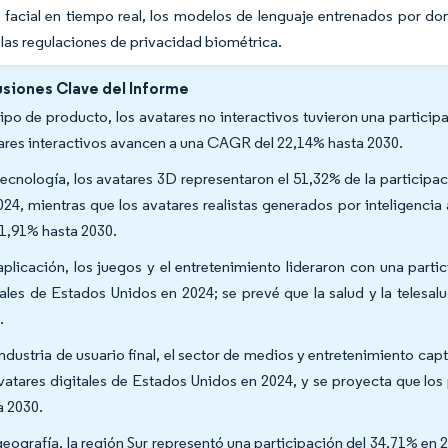
 facial en tiempo real, los modelos de lenguaje entrenados por d
 las regulaciones de privacidad biométrica.
siones Clave del Informe
tipo de producto, los avatares no interactivos tuvieron una partici
ares interactivos avancen a una CAGR del 22,14% hasta 2030.
tecnología, los avatares 3D representaron el 51,32% de la particip
024, mientras que los avatares realistas generados por inteligenci
21,91% hasta 2030.
aplicación, los juegos y el entretenimiento lideraron con una par
tales de Estados Unidos en 2024; se prevé que la salud y la telesa
.
industria de usuario final, el sector de medios y entretenimiento c
vatares digitales de Estados Unidos en 2024, y se proyecta que l
a 2030.
geografía, la región Sur representó una participación del 34,71% en