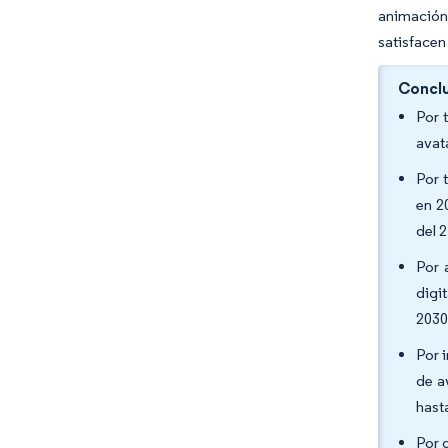
animación
satisfacen
Conclu
Por 
avat
Por 
en 2
del 
Por 
digi
2030
Por 
de a
hast
Por 