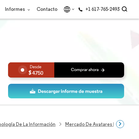
Informes
Contacto
+1 617-765-2493
4750
nología De La Información
Mercado De Avatares Digitales D