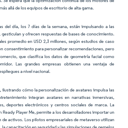
es. Se espera que la optimización continua de los motores de
ás allá de los equipos de escritorio de alta gama.
ras del día, los 7 días de la semana, están impulsando a las
, gesticulan y ofrecen respuestas de bases de conocimiento.
ales promedio en USD 2,3 millones, según estudios de caso
 en consentimiento para personalizar recomendaciones, pero
omercio, que clasifica los datos de geometría facial como
nsumidor. Las grandes empresas obtienen una ventaja de
pliegues a nivel nacional.
 ilustrando cómo la personalización de avatares impulsa las
tretenimiento integran avatares en narrativas inmersivas,
es, deportes electrónicos y centros sociales de marca. La
n Ready Player Me, permite a los desarrolladores importar un
n de activos. Los pilotos empresariales de metaverso utilizan
l, la capacitación en seguridad y las simulaciones de gemelos