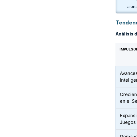
a un
Tendenc
Análisis 
IMPULSO
Avances
Intelige
Crecien
en el Se
Expansi
Juegos
Demanda