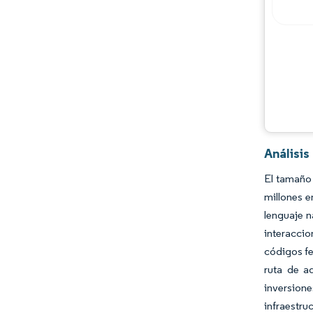
Análisi
El tamaño 
millones e
lenguaje n
interaccio
códigos fe
ruta de a
inversion
infraestru