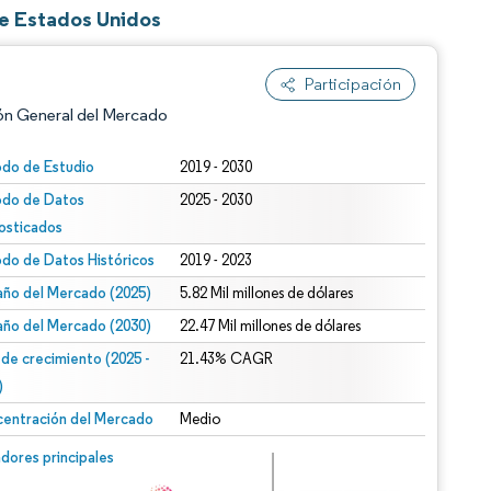
de Estados Unidos
Participación
ón General del Mercado
odo de Estudio
2019 - 2030
odo de Datos
2025 - 2030
osticados
odo de Datos Históricos
2019 - 2023
ño del Mercado (2025)
5.82 Mil millones de dólares
ño del Mercado (2030)
22.47 Mil millones de dólares
n según CC BY 4.0.
 de crecimiento (2025 -
21.43% CAGR
)
entración del Mercado
Medio
n © Mordor Intelligence. El uso requiere atribución según CC BY 4.0.
dores principales