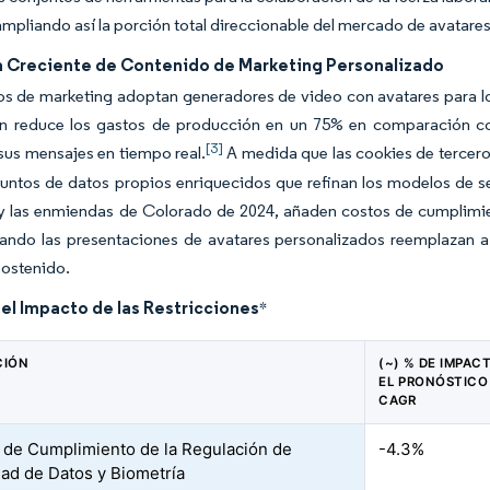
 ampliando así la porción total direccionable del mercado de avatare
Creciente de Contenido de Marketing Personalizado
s de marketing adoptan generadores de video con avatares para lo
 reduce los gastos de producción en un 75% en comparación con 
[3]
 sus mensajes en tiempo real.
A medida que las cookies de tercero
untos de datos propios enriquecidos que refinan los modelos de s
s y las enmiendas de Colorado de 2024, añaden costos de cumplimie
ndo las presentaciones de avatares personalizados reemplazan a l
sostenido.
del Impacto de las Restricciones
*
CIÓN
(~) % DE IMPAC
EL PRONÓSTICO
CAGR
 de Cumplimiento de la Regulación de
-4.3%
dad de Datos y Biometría