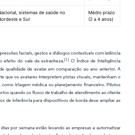
Nacional, sistemas de saúde no
Médio prazo
Nordeste e Sul
(2 a 4 anos)
ressões faciais, gestos e diálogos contextuais com latência
[1]
o efeito do vale da estranheza.
O Índice de Inteligência
 de qualidade de avatar em comparação ao ano anterior. A
 que os avatares interpretem pistas visuais, mantenham o
, como triagem médica ou planejamento financeiro. Pilotos
urtos quando os fluxos de trabalho de atendimento ao cliente
s de inferência para dispositivos de borda deve ampliar as
 7 dias por semana estão levando as empresas a automatizar