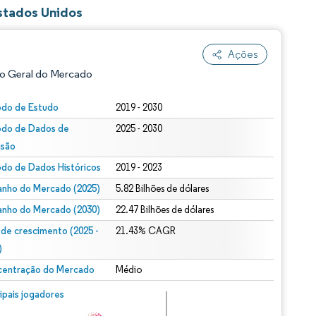
stados Unidos
Ações
o Geral do Mercado
odo de Estudo
2019 - 2030
odo de Dados de
2025 - 2030
isão
odo de Dados Históricos
2019 - 2023
nho do Mercado (2025)
5.82 Bilhões de dólares
nho do Mercado (2030)
22.47 Bilhões de dólares
ão conforme CC BY 4.0.
 de crescimento (2025 -
21.43% CAGR
)
entração do Mercado
Médio
m © Mordor Intelligence. O reuso requer atribuição conforme CC BY 4.0.
cipais jogadores