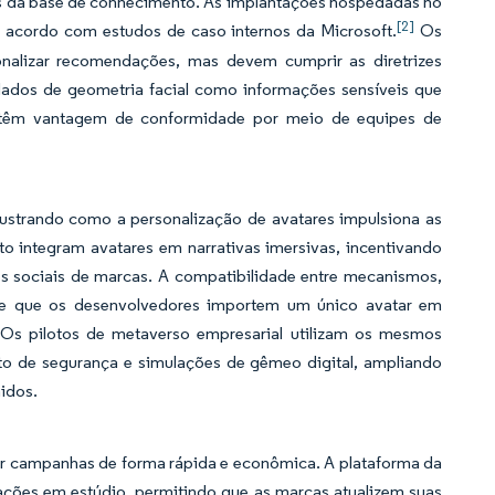
tas da base de conhecimento. As implantações hospedadas no
[2]
 acordo com estudos de caso internos da Microsoft.
Os
sonalizar recomendações, mas devem cumprir as diretrizes
dados de geometria facial como informações sensíveis que
btêm vantagem de conformidade por meio de equipes de
lustrando como a personalização de avatares impulsiona as
to integram avatares em narrativas imersivas, incentivando
ubs sociais de marcas. A compatibilidade entre mecanismos,
ite que os desenvolvedores importem um único avatar em
 Os pilotos de metaverso empresarial utilizam os mesmos
nto de segurança e simulações de gêmeo digital, ampliando
nidos.
ar campanhas de forma rápida e econômica. A plataforma da
es em estúdio, permitindo que as marcas atualizem suas