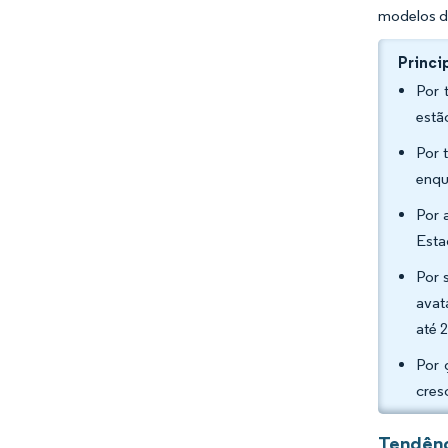
modelos d
Princi
Por 
estã
Por 
enqu
Por 
Esta
Por 
avat
até 
Por 
cres
Tendênc