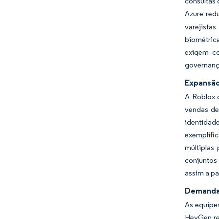
consultas
Azure red
varejista
biométric
exigem co
governanç
Expansão
A Roblox 
vendas de 
identidad
exemplifi
múltiplas
conjuntos
assim a pa
Demanda 
As equipe
HeyGen re