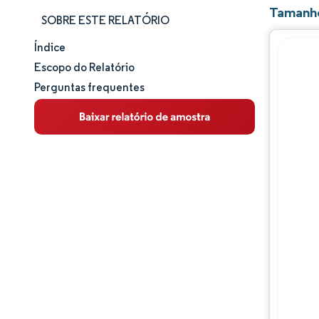
Tamanho
SOBRE ESTE RELATÓRIO
Índice
Tamanho e participação de mercado
Escopo do Relatório
Perguntas frequentes
Análise de mercado
Tendências e insights
Análise de segmentos
Análise geográfica
Panorama competitivo
Principais jogadores
Desenvolvimentos da indústria