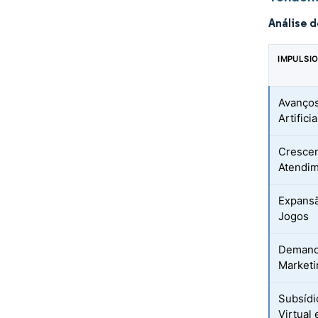
Análise 
IMPULSI
Avanços
Artifici
Crescen
Atendim
Expansã
Jogos
Demand
Marketi
Subsídi
Virtual