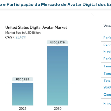
 e Participação do Mercado de Avatar Digital dos E
Visã
Perí
Perí
Prev
Perí
Tama
Tama
Imagem © Mordor Intelligence. O reuso requer atribuiç
Taxa
2030
Conc
Image
Prin