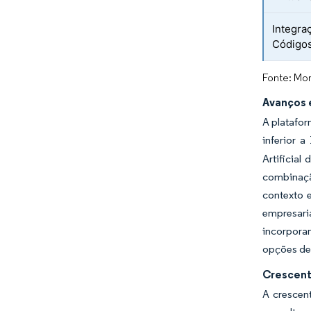
Integra
Código
Fonte: Mor
Avanços e
A platafor
inferior a
Artificia
combinaçã
contexto 
empresaria
incorpora
opções de
Crescent
A crescent