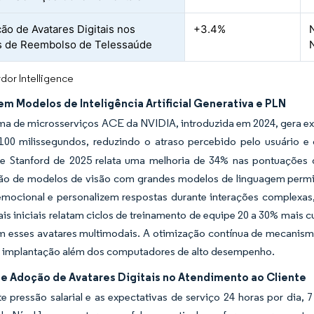
ção de Avatares Digitais nos
+3.4%
s de Reembolso de Telessaúde
dor Intelligence
m Modelos de Inteligência Artificial Generativa e PLN
ma de microsserviços ACE da NVIDIA, introduzida em 2024, gera exp
 100 milissegundos, reduzindo o atraso percebido pelo usuário e 
l de Stanford de 2025 relata uma melhoria de 34% nas pontuações
o de modelos de visão com grandes modelos de linguagem permite
emocional e personalizem respostas durante interações complexas
is iniciais relatam ciclos de treinamento de equipe 20 a 30% mais c
m esses avatares multimodais. A otimização contínua de mecanismo
 implantação além dos computadores de alto desempenho.
e Adoção de Avatares Digitais no Atendimento ao Cliente
e pressão salarial e as expectativas de serviço 24 horas por dia,