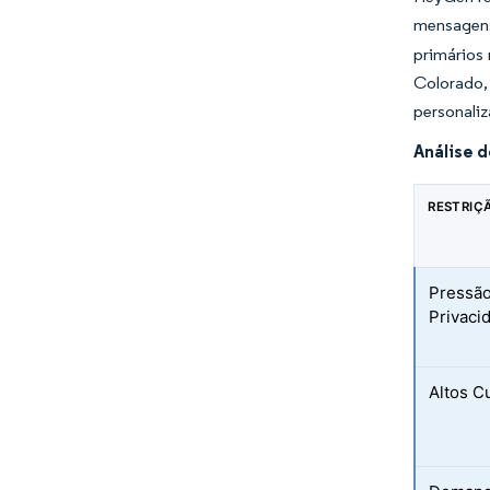
mensagens
primários 
Colorado,
personaliz
Análise 
RESTRIÇ
Pressã
Privaci
Altos C