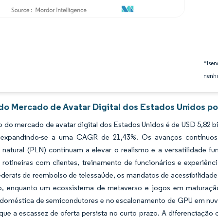
*Isen
nenhu
 do Mercado de Avatar Digital dos Estados Unidos po
do mercado de avatar digital dos Estados Unidos é de USD 5,82 bil
 expandindo-se a uma CAGR de 21,43%. Os avanços contínuos em
natural (PLN) continuam a elevar o realismo e a versatilidade fun
 rotineiras com clientes, treinamento de funcionários e experiên
derais de reembolso de telessaúde, os mandatos de acessibilidade 
, enquanto um ecossistema de metaverso e jogos em maturaçã
doméstica de semicondutores e no escalonamento de GPU em nuvem 
que a escassez de oferta persista no curto prazo. A diferenciação