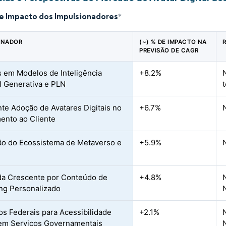
de Impacto dos Impulsionadores
*
ONADOR
(~) % DE IMPACTO NA
PREVISÃO DE CAGR
 em Modelos de Inteligência
+8.2%
al Generativa e PLN
te Adoção de Avatares Digitais no
+6.7%
ento ao Cliente
o do Ecossistema de Metaverso e
+5.9%
a Crescente por Conteúdo de
+4.8%
ng Personalizado
os Federais para Acessibilidade
+2.1%
 em Serviços Governamentais