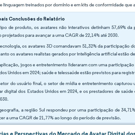
e linguagem treinados por domínio e em kits de conformidade que 
pais Conclusões do Relatório
tipo de produto, os avatares não interativos detinham 57,69% da p
o projetados para avançar a uma CAGR de 22,14% até 2030.
tecnologia, os avatares 3D comandavam 51,32% da participação do
anto os avatares realistas gerados por inteligência artificial estão
aplicação, jogos e entretenimento lideraram com uma participação
dos Unidos em 2024; saúde e telessaúde estão previstos para regist
setor do usuário final, o setor de mídia e entretenimento captur
ar digital dos Estados Unidos em 2024, e os prestadores de saúd
2030.
geografia, a região Sul respondeu por uma participação de 34,71
cer a uma CAGR de 21,77% ao longo do período de previsão.
ias e Perspectivas do Mercado de Avatar Digital do