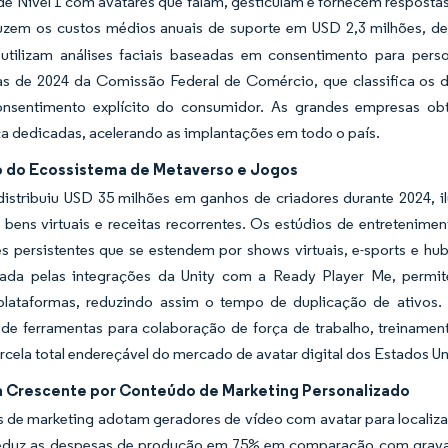
 de Nível 1 com avatares que falam, gesticulam e fornecem respos
uzem os custos médios anuais de suporte em USD 2,3 milhões, de
s utilizam análises faciais baseadas em consentimento para per
as de 2024 da Comissão Federal de Comércio, que classifica os 
nsentimento explícito do consumidor. As grandes empresas o
a dedicadas, acelerando as implantações em todo o país.
 do Ecossistema de Metaverso e Jogos
distribuiu USD 35 milhões em ganhos de criadores durante 2024, i
bens virtuais e receitas recorrentes. Os estúdios de entretenimen
es persistentes que se estendem por shows virtuais, e-sports e h
cada pelas integrações da Unity com a Ready Player Me, perm
 plataformas, reduzindo assim o tempo de duplicação de ativos.
 de ferramentas para colaboração de força de trabalho, treiname
rcela total endereçável do mercado de avatar digital dos Estados U
Crescente por Conteúdo de Marketing Personalizado
s de marketing adotam geradores de vídeo com avatar para localiz
duz as despesas de produção em 75% em comparação com gravaçõ