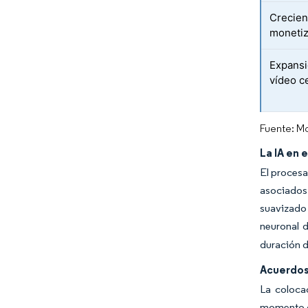
Crecien
monetiz
Expansi
vídeo c
Fuente: Mo
La IA en 
El procesa
asociados
suavizado 
neuronal d
duración d
Acuerdos
La coloca
momento de