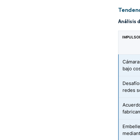
Tendenc
Análisis 
IMPULSO
Cámaras
bajo co
Desafío
redes s
Acuerdo
fabrica
Embelle
mediant