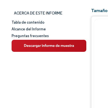
Tamaño 
ACERCA DE ESTE INFORME
Tabla de contenido
Tamaño y cuota de mercado
Alcance del Informe
Preguntas frecuentes
Análisis de mercado
Tendencias e ideas
Análisis de segmentos
Análisis geográfico
Panorama competitivo
Jugadores principales
Desarrollos de la industria