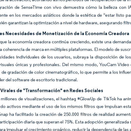
gración de SenseTime con vivo demuestra cómo la belleza con IA 
nte en los mercados asiáticos donde la estética de "estar listo p
n garantizan la optimización a nivel de hardware, asegurando filtro
es Necesidades de Monetización de la Economía Creadora
que la economía creadora continúa creciendo, existe una demanda 
a coherencia de marca en múltiples plataformas. El modelo de suscr
sidades individuales de los usuarios, subraya la disposición de los
 visuales únicas y profesionales. Del mismo modo, YouCam Video d
de gradación de color cinematográfico, lo que permite a los influen
er del software de escritorio tradicional.
 Virales de "Transformación" en Redes Sociales
millones de visualizaciones, el hashtag #GlowUp de TikTok ha ani
do activos mediante el uso de los mismos filtros que impulsan est
Snap ha facilitado la creación de 250.000 filtros de realidad aume
articipación diaria que superan el 75%. Esta adopción generalizada
ara impulsar el crecimiento orgánico, reducir la dependencia de las 