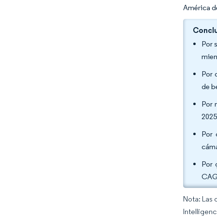
América de
Conclu
Por 
mien
Por 
de b
Por 
2025
Por 
cáma
Por 
CAGR
Nota: Las 
Intelligen