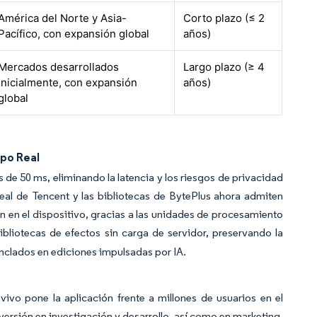
América del Norte y Asia-
Corto plazo (≤ 2
Pacífico, con expansión global
años)
Mercados desarrollados
Largo plazo (≥ 4
inicialmente, con expansión
años)
global
mpo Real
s de 50 ms, eliminando la latencia y los riesgos de privacidad
al de Tencent y las bibliotecas de BytePlus ahora admiten
n en el dispositivo, gracias a las unidades de procesamiento
ibliotecas de efectos sin carga de servidor, preservando la
nclados en ediciones impulsadas por IA.
vo pone la aplicación frente a millones de usuarios en el
versión en investigación y desarrollo, así como en marketing.