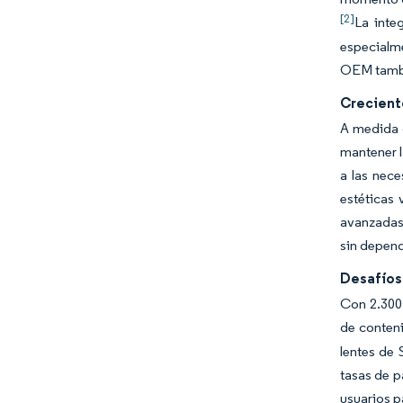
[2]
La inte
especialme
OEM tambié
Crecient
A medida 
mantener l
a las nece
estéticas
avanzadas 
sin depend
Desafíos
Con 2.300 
de conteni
lentes de 
tasas de p
usuarios p