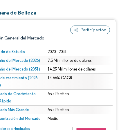
ara de Belleza
Participación
ón General del Mercado
odo de Estudio
2020 - 2031
ño del Mercado (2026)
7.5 Mil millones de dólares
ño del Mercado (2031)
14.23 Mil millones de dólares
 de crecimiento (2026 -
13.66% CAGR
)
ado de Crecimiento
Asia Pacífico
n según CC BY 4.0.
Rápido
ado Más Grande
Asia Pacífico
entración del Mercado
Medio
n © Mordor Intelligence. El uso requiere atribución según CC BY 4.0.
dores principales