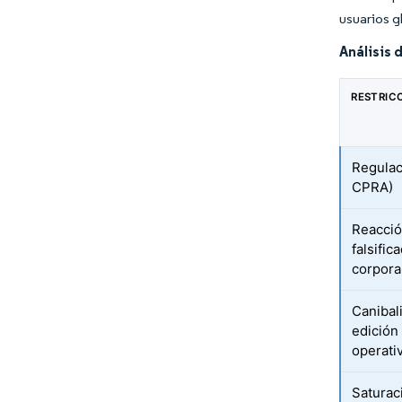
usuarios g
Análisis 
RESTRIC
Regulac
CPRA)
Reacció
falsific
corpora
Canibal
edición
operati
Saturaci