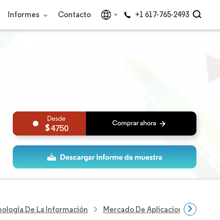
Informes
Contacto
+1 617-765-2493
4750
nología De La Información
Mercado De Aplicaciones De Cáma