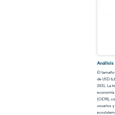
Análisi
El tamaño 
de USD 6,6
2031. La i
economía 
(OEM), com
usuarios y
ecosistem