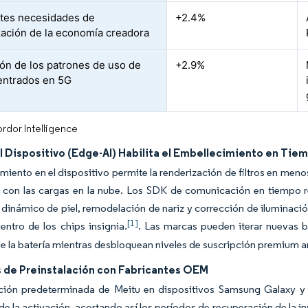
tes necesidades de
+2.4%
ación de la economía creadora
ón de los patrones de uso de
+2.9%
entrados en 5G
rdor Intelligence
el Dispositivo (Edge-AI) Habilita el Embellecimiento en Tie
miento en el dispositivo permite la renderización de filtros en meno
 con las cargas en la nube. Los SDK de comunicación en tiempo re
dinámico de piel, remodelación de nariz y corrección de iluminació
[1]
entro de los chips insignia.
. Las marcas pueden iterar nuevas b
e la batería mientras desbloquean niveles de suscripción premium a
 de Preinstalación con Fabricantes OEM
ción predeterminada de Meitu en dispositivos Samsung Galaxy y vi
 la activación, acortando así los períodos de recuperación de la in