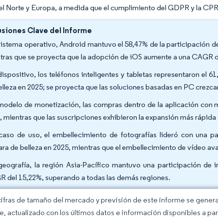
l Norte y Europa, a medida que el cumplimiento del GDPR y la CPR
siones Clave del Informe
sistema operativo, Android mantuvo el 58,47% de la participación d
tras que se proyecta que la adopción de iOS aumente a una CAGR d
dispositivo, los teléfonos inteligentes y tabletas representaron e
elleza en 2025; se proyecta que las soluciones basadas en PC crezc
modelo de monetización, las compras dentro de la aplicación con 
, mientras que las suscripciones exhibieron la expansión más rápid
caso de uso, el embellecimiento de fotografías lideró con una p
ra de belleza en 2025, mientras que el embellecimiento de vídeo a
geografía, la región Asia-Pacífico mantuvo una participación de 
 del 15,22%, superando a todas las demás regiones.
cifras de tamaño del mercado y previsión de este informe se gener
ce, actualizado con los últimos datos e información disponibles a par