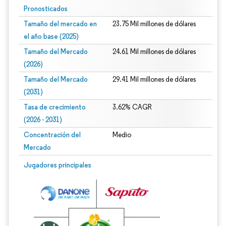
Pronosticados
Tamaño del mercado en
23.75 Mil millones de dólares
el año base (2025)
Tamaño del Mercado
24.61 Mil millones de dólares
(2026)
Tamaño del Mercado
29.41 Mil millones de dólares
(2031)
Tasa de crecimiento
3.62% CAGR
(2026 - 2031)
Concentración del
Medio
Mercado
Imagen © Mordor Intelligence. El uso requiere atribución según CC BY 4.0.
Jugadores principales