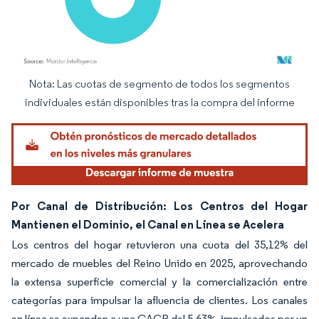
Nota: Las cuotas de segmento de todos los segmentos
Imagen © Mordor Intelligence. El uso requiere atribución según CC BY 4.0.
individuales están disponibles tras la compra del informe
Por Canal de Distribución: Los Centros del Hogar
Mantienen el Dominio, el Canal en Línea se Acelera
Los centros del hogar retuvieron una cuota del 35,12% del
mercado de muebles del Reino Unido en 2025, aprovechando
la extensa superficie comercial y la comercialización entre
categorías para impulsar la afluencia de clientes. Los canales
en línea se expanden a una CAGR del 5,63%, impulsados por un