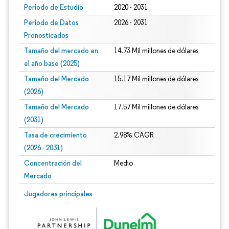
Período de Estudio
2020 - 2031
Período de Datos
2026 - 2031
Pronosticados
Tamaño del mercado en
14.73 Mil millones de dólares
el año base (2025)
Tamaño del Mercado
15.17 Mil millones de dólares
(2026)
Tamaño del Mercado
17.57 Mil millones de dólares
(2031)
Tasa de crecimiento
2.98% CAGR
(2026 - 2031)
Concentración del
Medio
Mercado
Imagen © Mordor Intelligence. El uso requiere atribución según CC BY 4.0.
Jugadores principales