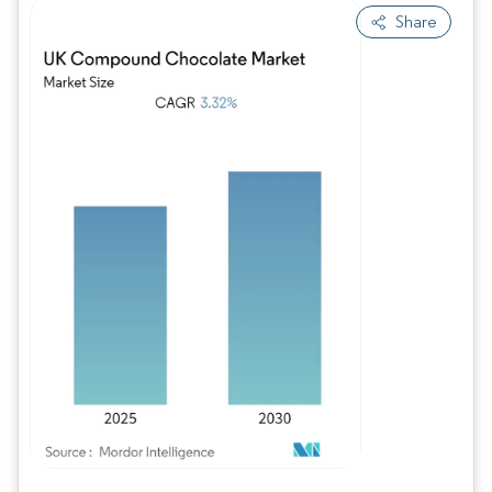
Share
Imagen © Mordor Intelligence. El uso requiere atribución según CC BY 4.0.