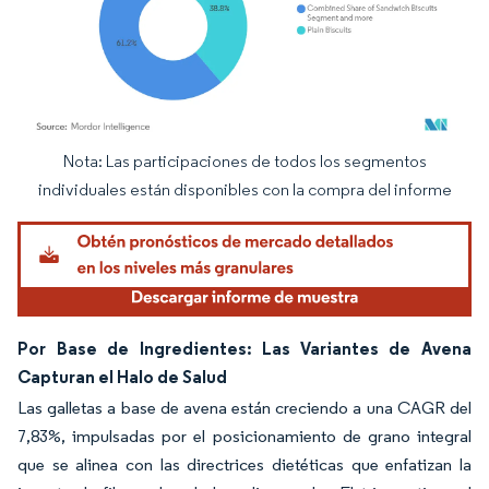
Nota: Las participaciones de todos los segmentos
Imagen © Mordor Intelligence. El uso requiere atribución según CC BY 4.0.
individuales están disponibles con la compra del informe
Por Base de Ingredientes: Las Variantes de Avena
Capturan el Halo de Salud
Las galletas a base de avena están creciendo a una CAGR del
7,83%, impulsadas por el posicionamiento de grano integral
que se alinea con las directrices dietéticas que enfatizan la