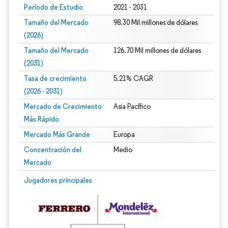
Período de Estudio
2021 - 2031
Tamaño del Mercado
98.30 Mil millones de dólares
(2026)
Tamaño del Mercado
126.70 Mil millones de dólares
(2031)
Tasa de crecimiento
5.21% CAGR
(2026 - 2031)
Mercado de Crecimiento
Asia Pacífico
Más Rápido
Mercado Más Grande
Europa
Concentración del
Medio
Mercado
Imagen © Mordor Intelligence. El uso requiere atribución según CC BY 4.0.
Jugadores principales