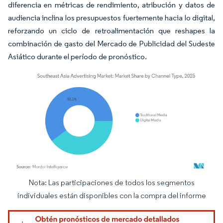
diferencia en métricas de rendimiento, atribución y datos de
audiencia inclina los presupuestos fuertemente hacia lo digital,
reforzando un ciclo de retroalimentación que reshapes la
combinación de gasto del Mercado de Publicidad del Sudeste
Asiático durante el período de pronóstico.
Nota: Las participaciones de todos los segmentos
Imagen © Mordor Intelligence. El uso requiere atribución según CC BY 4.0.
individuales están disponibles con la compra del informe