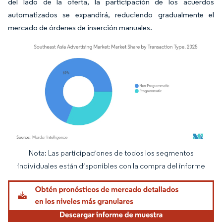
del lado de la oferta, la participación de los acuerdos
automatizados se expandirá, reduciendo gradualmente el
mercado de órdenes de inserción manuales.
Nota: Las participaciones de todos los segmentos
Imagen © Mordor Intelligence. El uso requiere atribución según CC BY 4.0.
individuales están disponibles con la compra del informe