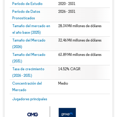
Período de Estudio
2020 - 2031
Período de Datos
2026 - 2031
Pronosticados
Tamaño del mercado en
28.34 Mil millones de dólares
el año base (2025)
Tamaño del Mercado
32.46 Mil millones de dólares
(2026)
Tamaño del Mercado
63.89 Mil millones de dólares
(2031)
Tasa de crecimiento
14.52% CAGR
(2026 - 2031)
Concentración del
Medio
Mercado
Imagen © Mordor Intelligence. El uso requiere atribución según CC BY 4.0.
Jugadores principales