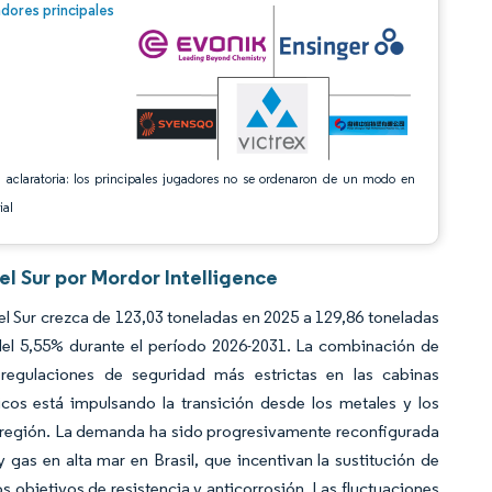
n © Mordor Intelligence. El uso requiere atribución según CC BY 4.0.
dores principales
 aclaratoria: los principales jugadores no se ordenaron de un modo en
ial
l Sur por Mordor Intelligence
 Sur crezca de 123,03 toneladas en 2025 a 129,86 toneladas
el 5,55% durante el período 2026-2031. La combinación de
regulaciones de seguridad más estrictas en las cabinas
icos está impulsando la transición desde los metales y los
la región. La demanda ha sido progresivamente reconfigurada
 gas en alta mar en Brasil, que incentivan la sustitución de
 objetivos de resistencia y anticorrosión. Las fluctuaciones