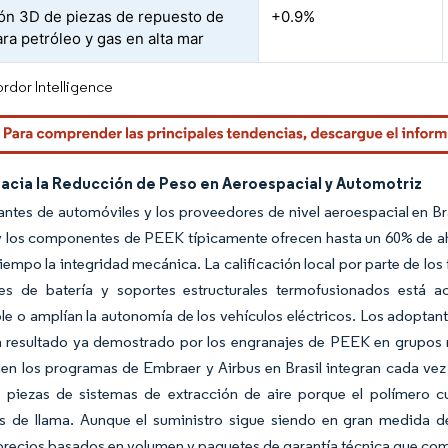
ón 3D de piezas de repuesto de
+0.9%
ra petróleo y gas en alta mar
rdor Intelligence
hacia la Reducción de Peso en Aeroespacial y Automotriz
antes de automóviles y los proveedores de nivel aeroespacial en Br
y los componentes de PEEK típicamente ofrecen hasta un 60% de a
iempo la integridad mecánica. La calificación local por parte de los
es de batería y soportes estructurales termofusionados está 
e o amplían la autonomía de los vehículos eléctricos. Los adoptan
 un resultado ya demostrado por los engranajes de PEEK en grupos
den los programas de Embraer y Airbus en Brasil integran cada v
y piezas de sistemas de extracción de aire porque el polímero c
es de llama. Aunque el suministro sigue siendo en gran medida de
recios basados en volumen y paquetes de garantía técnica que compe