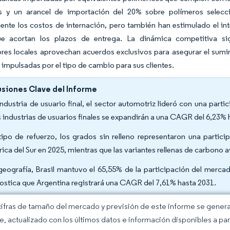
s y un arancel de importación del 20% sobre polímeros selecc
nte los costos de internación, pero también han estimulado el int
ue acortan los plazos de entrega. La dinámica competitiva s
ores locales aprovechan acuerdos exclusivos para asegurar el sumini
 impulsadas por el tipo de cambio para sus clientes.
siones Clave del Informe
industria de usuario final, el sector automotriz lideró con una par
s industrias de usuarios finales se expandirán a una CAGR del 6,23% 
tipo de refuerzo, los grados sin relleno representaron una part
ica del Sur en 2025, mientras que las variantes rellenas de carbono
geografía, Brasil mantuvo el 65,55% de la participación del merc
ostica que Argentina registrará una CAGR del 7,61% hasta 2031.
cifras de tamaño del mercado y previsión de este informe se gener
ce, actualizado con los últimos datos e información disponibles a par