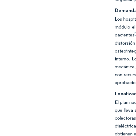
Demanda 
Los hospit
módulo elá
pacientes
distorsió
osteointeg
interno. L
mecánica, 
con recur
aprobacion
Localiza
El plan na
que lleva 
colectoras
dieléctri
obtienen e