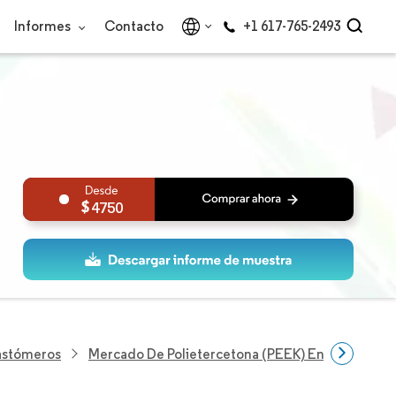
Informes
Contacto
+1 617-765-2493
4750
lastómeros
Mercado De Polietercetona (PEEK) En América De