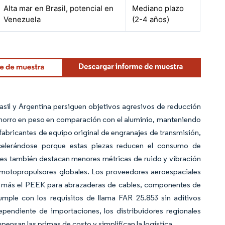
Alta mar en Brasil, potencial en
Mediano plazo
Venezuela
(2-4 años)
asil y Argentina persiguen objetivos agresivos de reducción
horro en peso en comparación con el aluminio, manteniendo
 fabricantes de equipo original de engranajes de transmisión,
acelerándose porque estas piezas reducen el consumo de
tes también destacan menores métricas de ruido y vibración
 motopropulsores globales. Los proveedores aeroespaciales
ez más el PEEK para abrazaderas de cables, componentes de
umple con los requisitos de llama FAR 25.853 sin aditivos
pendiente de importaciones, los distribuidores regionales
nsan las primas de costo y simplifican la logística.