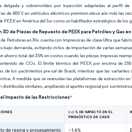
la delgada y sobremoldeo por inyección adaptadas al perfil de 
ras de 800 V en vehículos eléctricos premium eleva aún más las ne
e PEEK en América del Sur como un habilitador estratégico de los
n 3D de Piezas de Repuesto de PEEK para Petróleo y Gas en 
de Petrobras en Río cuenta con impresoras de clase Ultra que fabr
s bajo demanda, evitando ciclos de importación de varias semanas
un ahorro total del 35% en costos cuando las piezas impresas reemp
contenido de CO₂. El límite térmico del PEEK por encima de 250 °
s de los yacimientos pre-sal de Brasil, mientras que las variantes 
mica. A medida que se reanudan las plataformas de extracción en V
n distribuida similares, ampliando el apetito regional por suministro
del Impacto de las Restricciones
*
CIONES
(~) % DE IMPACTO EN EL
PRONÓSTICO DE CAGR
sto de resina y procesamiento
−1.4%