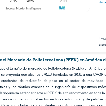
Image
Juga
*Nota
espec
s del Mercado de Polietercetona (PEEK) en América de
que el tamaño del mercado de Polietercetona (PEEK) en América del
y se proyecta que alcance 170,13 toneladas en 2031 a una CAGR d
crecientes de reducción de peso en el sector de movilidad, 
iales y los rápidos avances en la ingeniería de dispositivos méd
de ingeniería estándar hacia el PEEK de alto rendimiento en toda 
rmas de contenido local en los sectores automotriz y de petróleo y
álicas importadas por equivalentes poliméricos que cumplen con los