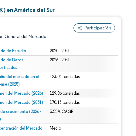
K) en América del Sur
Participación
ón General del Mercado
odo de Estudio
2020 - 2031
odo de Datos
2026 - 2031
osticados
ño del mercado en el
123.03 toneladas
base (2025)
men del Mercado (2026)
129.86 toneladas
n según CC BY 4.0.
men del Mercado (2031)
170.13 toneladas
 de crecimiento (2026 -
5.55% CAGR
)
entración del Mercado
Medio