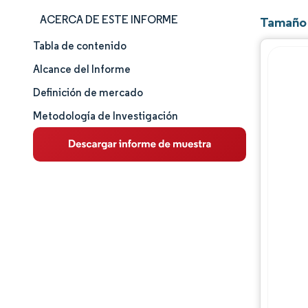
ACERCA DE ESTE INFORME
Tamaño 
Tabla de contenido
Tamaño y cuota de mercado
Alcance del Informe
Análisis de mercado
Definición de mercado
Metodología de Investigación
Tendencias e ideas
Análisis de segmentos
Análisis geográfico
Panorama competitivo
Jugadores principales
Desarrollos de la industria