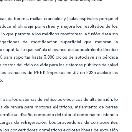
cas de trauma, mallas craneales y jaulas espinales porque el
duce el blindaje por estrés y mejora los resultados de los
a, lo que permite a los médicos monitorear la fusión ósea sin
tigaciones de modificación superficial que mejoran la
xiapatita, lo que señala el avance del conocimiento técnico
 para soportar hasta 3.000 ciclos de autoclave sin pérdida
s costos del ciclo de vida para los sistemas públicos de salud
antes craneales de PEEK impresos en 3D en 2025 acelere las
o.
l para los sistemas de vehículos eléctricos de alta tensión, lo
s de ranura para motores eléctricos, aislamiento de barras
 permite un diseño compacto del rotor al combinar resistencia
s cargas de refrigeración. Los proveedores de componentes
 y los convertidores domésticos exploran líneas de extrusión