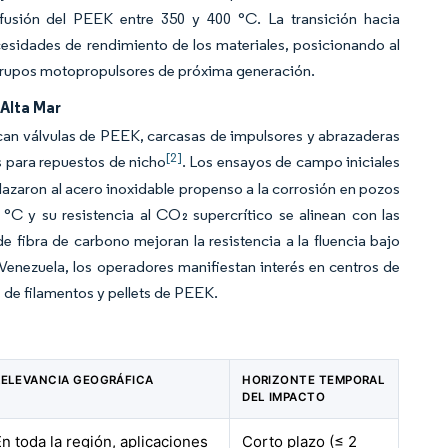
fusión del PEEK entre 350 y 400 °C. La transición hacia
cesidades de rendimiento de los materiales, posicionando al
 grupos motopropulsores de próxima generación.
Alta Mar
ican válvulas de PEEK, carcasas de impulsores y abrazaderas
[2]
 para repuestos de nicho
. Los ensayos de campo iniciales
lazaron al acero inoxidable propenso a la corrosión en pozos
C y su resistencia al CO₂ supercrítico se alinean con las
de fibra de carbono mejoran la resistencia a la fluencia bajo
enezuela, los operadores manifiestan interés en centros de
s de filamentos y pellets de PEEK.
RELEVANCIA GEOGRÁFICA
HORIZONTE TEMPORAL
DEL IMPACTO
En toda la región, aplicaciones
Corto plazo (≤ 2