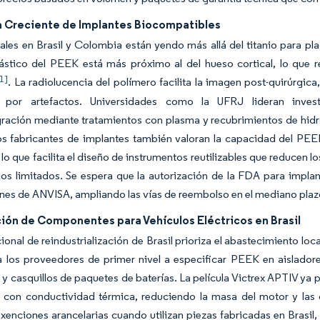
Creciente de Implantes Biocompatibles
ales en Brasil y Colombia están yendo más allá del titanio para pla
stico del PEEK está más próximo al del hueso cortical, lo que re
[1]
. La radiolucencia del polímero facilita la imagen post-quirúrgic
n por artefactos. Universidades como la UFRJ lideran inves
ración mediante tratamientos con plasma y recubrimientos de hidro
os fabricantes de implantes también valoran la capacidad del PEEK
lo que facilita el diseño de instrumentos reutilizables que reducen lo
sos limitados. Se espera que la autorización de la FDA para impl
es de ANVISA, ampliando las vías de reembolso en el mediano plaz
ción de Componentes para Vehículos Eléctricos en Brasil
cional de reindustrialización de Brasil prioriza el abastecimiento loca
a los proveedores de primer nivel a especificar PEEK en aisladore
 y casquillos de paquetes de baterías. La película Victrex APTIV ya
ca con conductividad térmica, reduciendo la masa del motor y la
xenciones arancelarias cuando utilizan piezas fabricadas en Brasil,