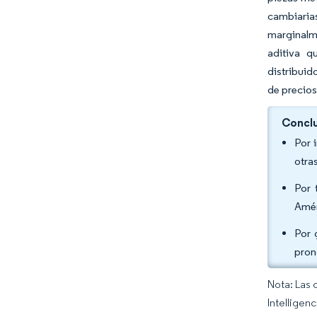
cambiaria
marginalme
aditiva q
distribuid
de precios
Conclu
Por 
otra
Por 
Amér
Por 
pron
Nota: Las 
Intelligen