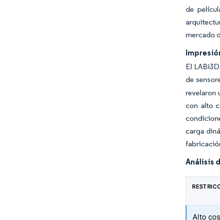
de pelícu
arquitectu
mercado d
Impresió
El LABi3D 
de sensore
revelaron 
con alto 
condicione
carga diná
fabricació
Análisis 
RESTRIC
Alto co