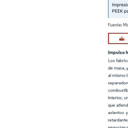
Impresi
PEEK pa
Fuente: Mo
Impulso 
Los fabric
de masa, 
al mismo t
separador
combustibl
interior,
que atien
asientos 
retardant
negocian p