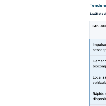
Tendenc
Análisis 
IMPULSO
Impulso
aeroesp
Demanda
biocomp
Localiz
vehículo
Rápido 
disposi