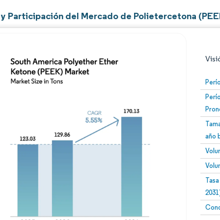
y Participación del Mercado de Polietercetona (PEE
Visi
Perí
Perí
Pron
Tama
año 
Volu
Imagen © Mordor Intelligence. El uso requiere atribució
Volu
Tasa
2031
Conc