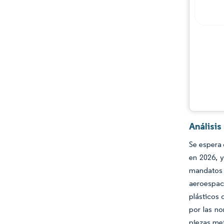
Análisi
Se espera 
en 2026, 
mandatos 
aeroespac
plásticos 
por las no
piezas met