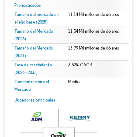
Pronosticados
Tamaño del mercado en
11.14 Mil millones de dólares
el año base (2025)
Tamaño del Mercado
11.54 Mil millones de dólares
(2026)
Tamaño del Mercado
13.79 Mil millones de dólares
(2031)
Tasa de crecimiento
3.62% CAGR
(2026 - 2031)
Concentración del
Medio
Mercado
Imagen © Mordor Intelligence. El uso requiere atribución según CC BY 4.0.
Jugadores principales