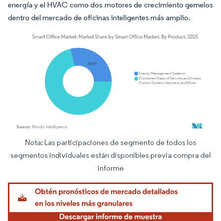
energía y el HVAC como dos motores de crecimiento gemelos
dentro del mercado de oficinas inteligentes más amplio.
Nota: Las participaciones de segmento de todos los
Imagen © Mordor Intelligence. El uso requiere atribución según CC BY 4.0.
segmentos individuales están disponibles previa compra del
informe