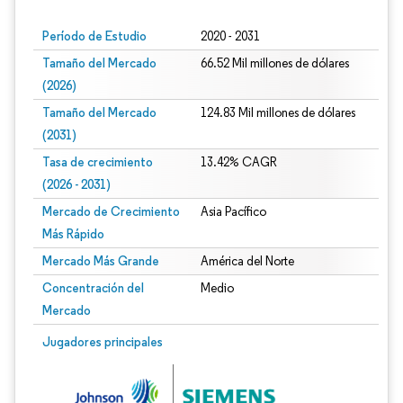
Período de Estudio
2020 - 2031
Tamaño del Mercado
66.52 Mil millones de dólares
(2026)
Tamaño del Mercado
124.83 Mil millones de dólares
(2031)
Tasa de crecimiento
13.42% CAGR
(2026 - 2031)
Mercado de Crecimiento
Asia Pacífico
Más Rápido
Mercado Más Grande
América del Norte
Concentración del
Medio
Mercado
Imagen © Mordor Intelligence. El uso requiere atribución según CC BY 4.0.
Jugadores principales