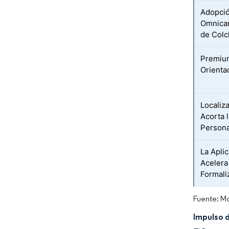
Adopció
Omnican
de Col
Premium
Orienta
Localiz
Acorta 
Persona
La Apli
Acelera
Formali
Fuente: Mo
Impulso d