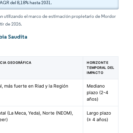
CAGR del 8,18% hasta 2031.
an utilizando el marco de estimación propietario de Mordor
tir de 2026.
bia Saudita
CIA GEOGRÁFICA
HORIZONTE
TEMPORAL DEL
IMPACTO
l, más fuerte en Riad y la Región
Mediano
l
plazo (2-4
años)
tal (La Meca, Yeda), Norte (NEOM),
Largo plazo
eer)
(≥ 4 años)