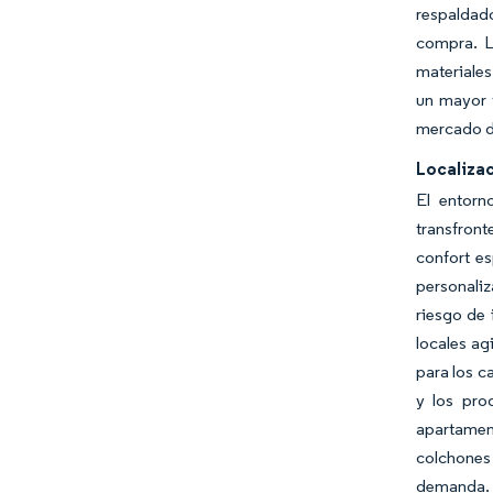
respaldado
compra. Lo
materiales
un mayor v
mercado de
Localizac
El entorn
transfront
confort es
personaliz
riesgo de
locales ag
para los c
y los pro
apartament
colchones 
demanda.