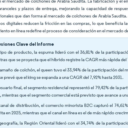
n el mercado de colchones de Arabia Saudita. La fabricación y el e
aranceles y plazos de entrega, mejorando la capacidad de respue
gionales que dan forma al mercado de colchones de Arabia Saudita
os digitales reducen la fricción en las compras, lo que beneficia
ento en línea redefine el proceso de consideración en el mercado d
siones Clave del Informe
tipo de producto, la espuma lideró con el 36,81% de la participac
tras que se proyecta que el híbrido registre la CAGR más rápida del
tamaño de colchón, el queen tuvo el 33,94% de la participación del
se prevé que el king se expanda a una CAGR del 7,92% hasta 2031.
usuario final, el segmento residencial representó el 79,42% de la p
, mientras que el segmento comercial está previsto que avance a u
canal de distribución, el comercio minorista B2C capturó el 74,61
ita en 2025, mientras que el canal en línea es el de más rápido cre
geografía, la Región Oriental lideró con el 34,74% de la participa