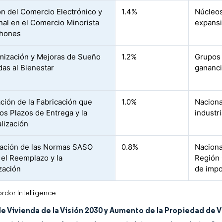
n del Comercio Electrónico y
1.4%
Núcleos
al en el Comercio Minorista
expansi
chones
ización y Mejoras de Sueño
1.2%
Grupos 
das al Bienestar
gananci
ación de la Fabricación que
1.0%
Naciona
los Plazos de Entrega y la
industr
lización
cación de las Normas SASO
0.8%
Naciona
 el Reemplazo y la
Región 
zación
de impo
rdor Intelligence
e Vivienda de la Visión 2030 y Aumento de la Propiedad de 