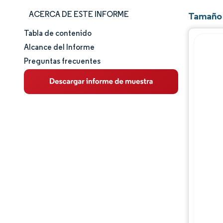
ACERCA DE ESTE INFORME
Tamaño 
Tabla de contenido
Tamaño y cuota de mercado
Alcance del Informe
Preguntas frecuentes
Análisis de mercado
Tendencias e ideas
Análisis de segmentos
Análisis geográfico
Panorama competitivo
Jugadores principales
Desarrollos de la industria