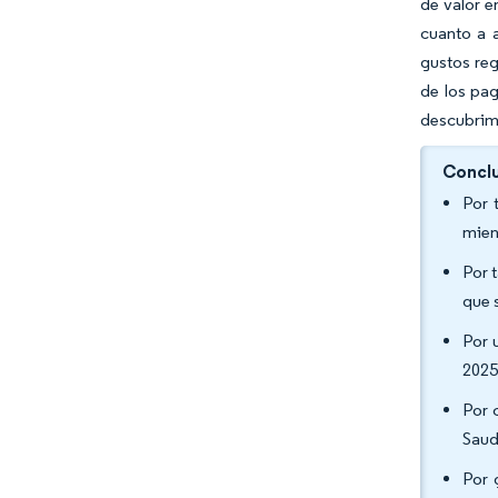
de valor e
cuanto a 
gustos re
de los pag
descubrimi
Conclu
Por 
mien
Por 
que 
Por 
2025
Por 
Saud
Por 