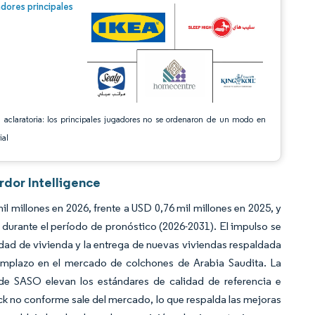
n © Mordor Intelligence. El uso requiere atribución según CC BY 4.0.
dores principales
 aclaratoria: los principales jugadores no se ordenaron de un modo en
ial
rdor Intelligence
 millones en 2026, frente a USD 0,76 mil millones en 2025, y
durante el período de pronóstico (2026-2031). El impulso se
edad de vivienda y la entrega de nuevas viviendas respaldada
mplazo en el mercado de colchones de Arabia Saudita. La
de SASO elevan los estándares de calidad de referencia e
ock no conforme sale del mercado, lo que respalda las mejoras