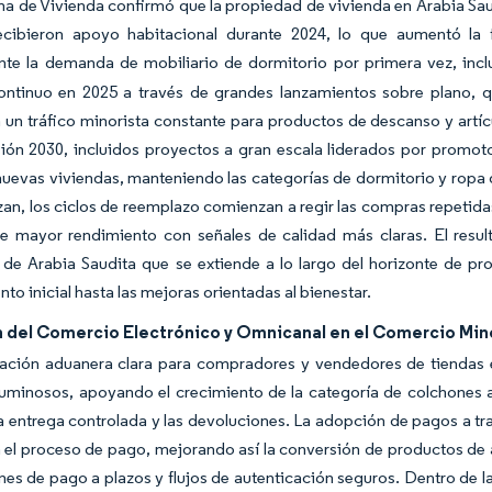
a de Vivienda confirmó que la propiedad de vivienda en Arabia Saud
recibieron apoyo habitacional durante 2024, lo que aumentó l
nte la demanda de mobiliario de dormitorio por primera vez, incl
ontinuo en 2025 a través de grandes lanzamientos sobre plano, 
 un tráfico minorista constante para productos de descanso y artí
sión 2030, incluidos proyectos a gran escala liderados por promoto
nuevas viviendas, manteniendo las categorías de dormitorio y ropa
izan, los ciclos de reemplazo comienzan a regir las compras repet
de mayor rendimiento con señales de calidad más claras. El resu
 de Arabia Saudita que se extiende a lo largo del horizonte de p
to inicial hasta las mejoras orientadas al bienestar.
 del Comercio Electrónico y Omnicanal en el Comercio Min
tación aduanera clara para compradores y vendedores de tiendas e
luminosos, apoyando el crecimiento de la categoría de colchone
la entrega controlada y las devoluciones. La adopción de pagos a tra
n el proceso de pago, mejorando así la conversión de productos d
es de pago a plazos y flujos de autenticación seguros. Dentro de la 