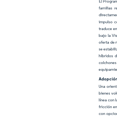
El Program
familias 
directame
impulso c
traduce en
bajo la Vi
oferta de 
se estabil
híbridos 
colchones
equipamien
Adopción
Una orien
bienes vo
línea con 
fricción e
con opcion