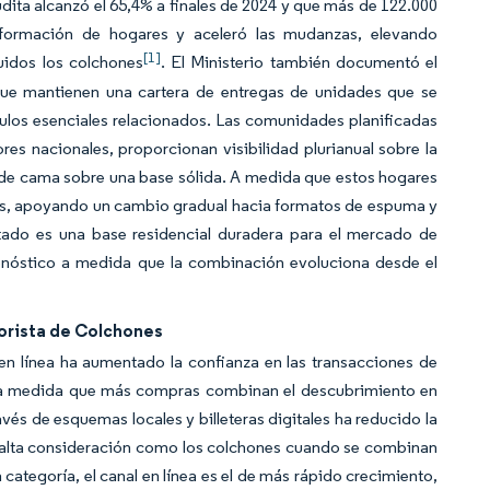
ita alcanzó el 65,4% a finales de 2024 y que más de 122.000
a formación de hogares y aceleró las mudanzas, elevando
[1]
uidos los colchones
. El Ministerio también documentó el
que mantienen una cartera de entregas de unidades que se
culos esenciales relacionados. Las comunidades planificadas
res nacionales, proporcionan visibilidad plurianual sobre la
 de cama sobre una base sólida. A medida que estos hogares
idas, apoyando un cambio gradual hacia formatos de espuma y
ltado es una base residencial duradera para el mercado de
ronóstico a medida que la combinación evoluciona desde el
orista de Colchones
n línea ha aumentado la confianza en las transacciones de
s a medida que más compras combinan el descubrimiento en
vés de esquemas locales y billeteras digitales ha reducido la
e alta consideración como los colchones cuando se combinan
categoría, el canal en línea es el de más rápido crecimiento,