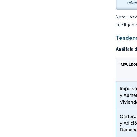
mien
Nota: Las 
Intelligen
Tendenc
Análisis 
IMPULSO
Impulso
y Aumen
Viviend
Cartera
y Adici
Demand