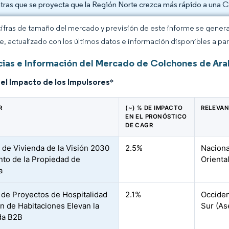
tras que se proyecta que la Región Norte crezca más rápido a una 
cifras de tamaño del mercado y previsión de este informe se gener
ce, actualizado con los últimos datos e información disponibles a par
ias e Información del Mercado de Colchones de Ara
del Impacto de los Impulsores
*
R
(~) % DE IMPACTO
RELEVAN
EN EL PRONÓSTICO
DE CAGR
 de Vivienda de la Visión 2030
2.5%
Naciona
to de la Propiedad de
Orienta
a
 de Proyectos de Hospitalidad
2.1%
Occiden
ón de Habitaciones Elevan la
Sur (As
a B2B