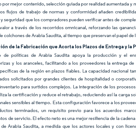
 por mejor contenido, selección guiada por realidad aumentada y m
s flujos de trabajo de normas y conformidad añaden credibilidad 
 y seguridad que los compradores pueden verificar antes de complet
alor a través de los recorridos omnicanal, reforzando las ganancia
 colchones de Arabia Saudita, al tiempo que preservan el papel de 
ión de la Fabricación que Acorta los Plazos de Entrega y la 
o de políticas de Arabia Saudita apoya la producción y el ensa
erizas y los aranceles, facilitando a los proveedores la entrega d
pecíficas de la región en plazos fiables. La capacidad nacional 
ados solicitados por grandes clientes de hospitalidad o corporat
 inventario para surtidos complejos. La integración de los proce
iliza la certificación y reduce el retrabajo, reduciendo así la carga 
anales sensibles al tiempo. Esta configuración favorece a los prov
ductos terminados, un requisito previo para los acuerdos marc
os de servicio. El efecto neto es una mejor resiliencia de la caden
de Arabia Saudita, a medida que los actores locales y con licenci