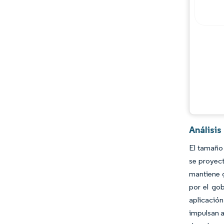
Análisi
El tamaño 
se proyect
mantiene g
por el go
aplicació
impulsan a