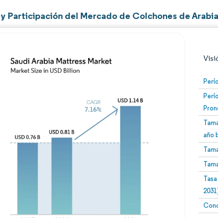
y Participación del Mercado de Colchones de Arabia
Visi
Perí
Perí
Pron
Tama
año 
Tama
Imagen © Mordor Intelligence. El uso requiere atribució
Tama
Tasa
2031
Conc