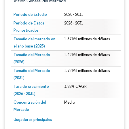
Visión General del Mercado
Período de Estudio
2020 - 2031
Período de Datos
2026 - 2031
Pronosticados
Tamaño del mercado en
1.37 Mil millones de dólares
el año base (2025)
Tamaño del Mercado
1.42 Mil millones de dólares
(2026)
Tamaño del Mercado
1.72 Mil millones de dólares
(2031)
Tasa de crecimiento
3.88% CAGR
(2026 - 2031)
Concentración del
Medio
Mercado
Imagen © Mordor Intelligence. El uso requiere atribución según CC BY 4.0.
Jugadores principales