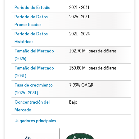
Período de Estudio
2021 - 2031
Período de Datos
2026 - 2031
Pronosticados
Período de Datos
2021 - 2024
Históricos
Tamaño del Mercado
102.70 Millones de dólares
(2026)
Tamaño del Mercado
150.80 Millones de dólares
(2031)
Tasa de crecimiento
7.99% CAGR
(2026 - 2031)
Concentración del
Bajo
Mercado
Imagen © Mordor Intelligence. El uso requiere atribución según CC BY 4.0.
Jugadores principales