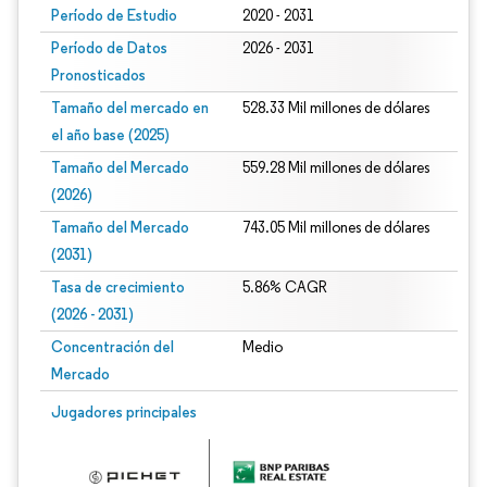
Período de Estudio
2020 - 2031
Período de Datos
2026 - 2031
Pronosticados
Tamaño del mercado en
528.33 Mil millones de dólares
el año base (2025)
Tamaño del Mercado
559.28 Mil millones de dólares
(2026)
Tamaño del Mercado
743.05 Mil millones de dólares
(2031)
Tasa de crecimiento
5.86% CAGR
(2026 - 2031)
Concentración del
Medio
Mercado
Imagen © Mordor Intelligence. El uso requiere atribución según CC BY 4.0.
Jugadores principales