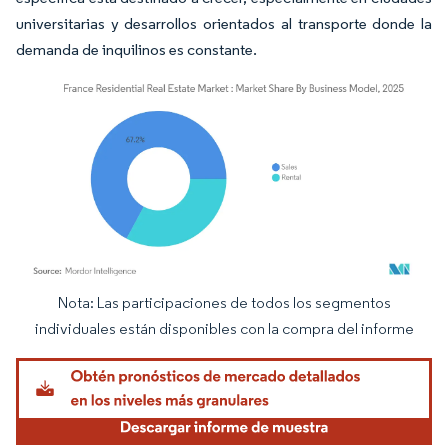
universitarias y desarrollos orientados al transporte donde la
demanda de inquilinos es constante.
Nota: Las participaciones de todos los segmentos
Imagen © Mordor Intelligence. El uso requiere atribución según CC BY 4.0.
individuales están disponibles con la compra del informe