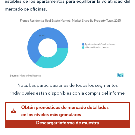
estables de los apartamentos para equilibrar la volatilidad del
mercado de oficinas.
Nota: Las participaciones de todos los segmentos
Imagen © Mordor Intelligence. El uso requiere atribución según CC BY 4.0.
individuales están disponibles con la compra del informe