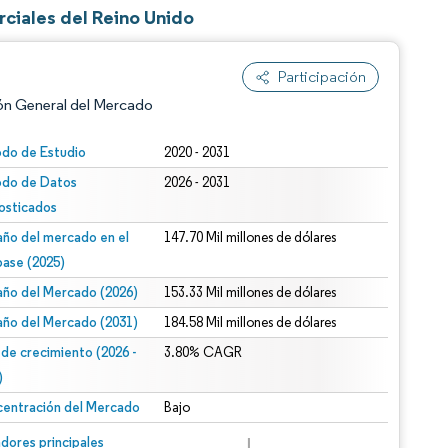
ciales del Reino Unido
Participación
ón General del Mercado
odo de Estudio
2020 - 2031
odo de Datos
2026 - 2031
osticados
ño del mercado en el
147.70 Mil millones de dólares
base (2025)
ño del Mercado (2026)
153.33 Mil millones de dólares
n según CC BY 4.0.
ño del Mercado (2031)
184.58 Mil millones de dólares
 de crecimiento (2026 -
3.80% CAGR
)
entración del Mercado
Bajo
n © Mordor Intelligence. El uso requiere atribución según CC BY 4.0.
dores principales