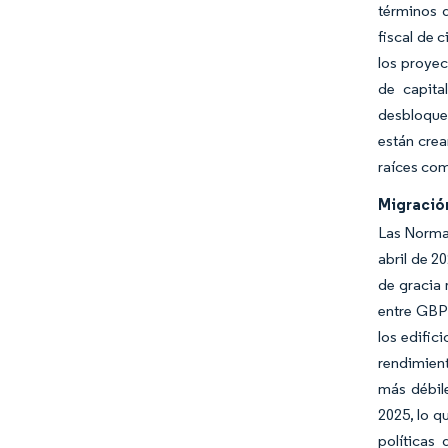
términos d
fiscal de 
los proyec
de capita
desbloquea
están crea
raíces com
Migración
Las Normas
abril de 2
de gracia
entre GBP 
los edific
rendimient
más débil
2025, lo q
políticas