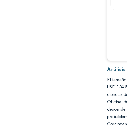
Jugadores principales
Oportunidades y perspectivas
Desarrollos de la industria
Análisi
El tamaño 
USD 184.5
ciencias d
Oficina d
descenderá
probableme
Crecimient