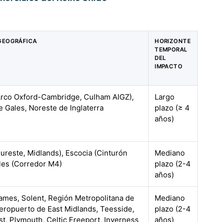
GEOGRÁFICA
HORIZONTE
TEMPORAL
DEL
IMPACTO
(Arco Oxford-Cambridge, Culham AIGZ),
Largo
e Gales, Noreste de Inglaterra
plazo (≥ 4
años)
Sureste, Midlands), Escocia (Cinturón
Mediano
ales (Corredor M4)
plazo (2-4
años)
mes, Solent, Región Metropolitana de
Mediano
Aeropuerto de East Midlands, Teesside,
plazo (2-4
st, Plymouth, Celtic Freeport, Inverness
años)