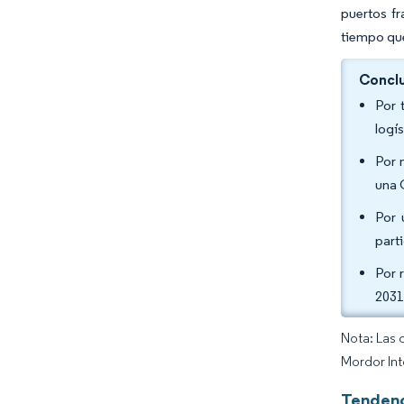
puertos fr
tiempo que
Conclu
Por 
logí
Por 
una 
Por 
part
Por 
2031
Nota: Las 
Mordor Int
Tendenc