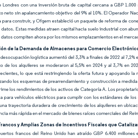
e Londres con una inversión bruta de capital cercana a GBP 1.000 
o neto sin apalancamiento objetivo del 9% al 10%. El Operador Na
ta para construir, y Ofgem estableció un paquete de reforma de cone
 datos. Estas medidas atraen capital hacia suelo industrial con abun
 datos compiten ahora por los mismos emplazamientos en el mercad
ión de la Demanda de Almacenes para Comercio Electrónico
 desocupación logística aumentó del 3,3% a finales de 2022 al 7,2% e
o de los alquileres se moderaron al 5,5% en 2024 y al 3,7% en 20
cientes, lo que está restringiendo la oferta futura y apoyando la re
izando los esquemas de prearrendamiento y construcción a medida p
me los rendimientos de los activos de Categoría A. Los propietario
ga para vehículos eléctricos para cumplir con los estándares de lo
una trayectoria duradera de crecimiento de los alquileres en ubica
cia más rápida en el mercado de bienes raíces comerciales del Rei
rancos y Amplias Zonas de Incentivos Fiscales que Catalizan
puertos francos del Reino Unido han atraído GBP 6.400 millones e