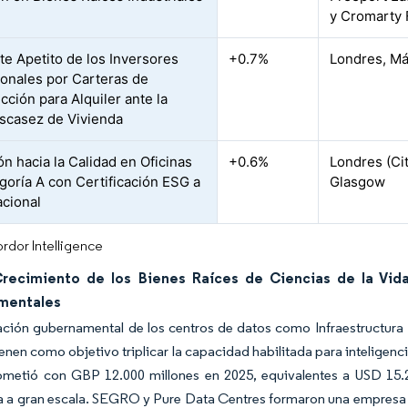
y Cromarty 
te Apetito de los Inversores
+0.7%
Londres, Má
cionales por Carteras de
cción para Alquiler ante la
scasez de Vivienda
ón hacia la Calidad en Oficinas
+0.6%
Londres (Ci
goría A con Certificación ESG a
Glasgow
acional
rdor Intelligence
recimiento de los Bienes Raíces de Ciencias de la Vid
mentales
ción gubernamental de los centros de datos como Infraestructura N
 tienen como objetivo triplicar la capacidad habilitada para intelige
metió con GBP 12.000 millones en 2025, equivalentes a USD 15.2
a a gran escala. SEGRO y Pure Data Centres formaron una empresa c