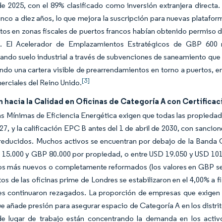
e 2025, con el 89% clasificado como inversión extranjera directa.
cinco a diez años, lo que mejora la suscripción para nuevas platafo
tos en zonas fiscales de puertos francos habían obtenido permiso de
l. El Acelerador de Emplazamientos Estratégicos de GBP 600 
ndo suelo industrial a través de subvenciones de saneamiento que r
ndo una cartera visible de prearrendamientos en torno a puertos, 
[3]
erciales del Reino Unido.
 hacia la Calidad en Oficinas de Categoría A con Certificac
 Mínimas de Eficiencia Energética exigen que todas las propiedade
027, y la calificación EPC B antes del 1 de abril de 2030, con sanc
 reducidos. Muchos activos se encuentran por debajo de la Banda 
15.000 y GBP 80.000 por propiedad, o entre USD 19.050 y USD 101.6
ios más nuevos o completamente reformados (los valores en GBP se 
os de las oficinas prime de Londres se estabilizaron en el 4,00% a f
es continuaron rezagados. La proporción de empresas que exigen 
ue añade presión para asegurar espacio de Categoría A en los distrit
 de lugar de trabajo están concentrando la demanda en los acti