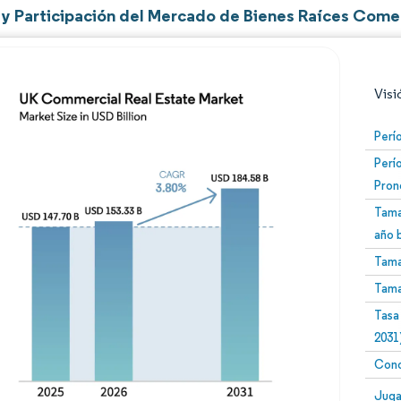
y Participación del Mercado de Bienes Raíces Comer
Visi
Perí
Perí
Pron
Tama
año 
Tama
Imagen © Mordor Intelligence. El uso requiere atribució
Tama
Tasa
2031
Conc
Image
Juga