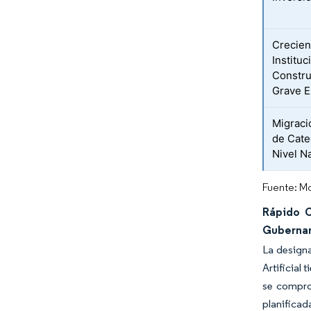
Crecien
Institu
Constru
Grave E
Migraci
de Cate
Nivel N
Fuente: Mo
Rápido C
Guberna
La designa
Artificial
se compro
planificad