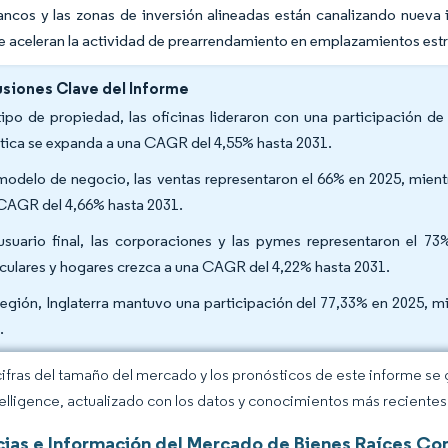
ancos y las zonas de inversión alineadas están canalizando nueva in
 aceleran la actividad de prearrendamiento en emplazamientos estr
siones Clave del Informe
tipo de propiedad, las oficinas lideraron con una participación d
stica se expanda a una CAGR del 4,55% hasta 2031.
modelo de negocio, las ventas representaron el 66% en 2025, mient
CAGR del 4,66% hasta 2031.
usuario final, las corporaciones y las pymes representaron el 
iculares y hogares crezca a una CAGR del 4,22% hasta 2031.
región, Inglaterra mantuvo una participación del 77,33% en 2025, 
.
cifras del tamaño del mercado y los pronósticos de este informe se
elligence, actualizado con los datos y conocimientos más recientes 
ias e Información del Mercado de Bienes Raíces Com