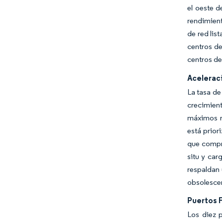
el oeste d
rendimient
de red lis
centros de
centros de
Acelerac
La tasa de
crecimient
máximos re
está prior
que compri
situ y car
respaldan 
obsolescen
Puertos F
Los diez 