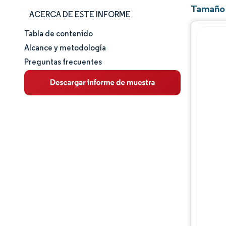
Tamaño 
ACERCA DE ESTE INFORME
Tabla de contenido
Tamaño y cuota de mercado
Alcance y metodología
Preguntas frecuentes
Análisis de mercado
Tendencias e ideas
Análisis de segmentos
Análisis geográfico
Panorama regulatorio
Análisis de la cadena de valor
Panorama competitivo