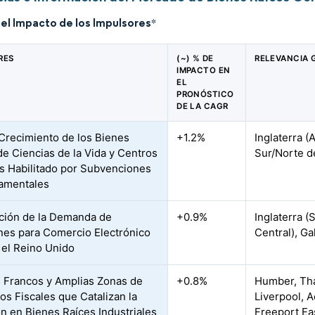
del Impacto de los Impulsores
*
RES
(~) % DE
RELEVANCIA 
IMPACTO EN
EL
PRONÓSTICO
DE LA CAGR
Crecimiento de los Bienes
+1.2%
Inglaterra 
de Ciencias de la Vida y Centros
Sur/Norte d
s Habilitado por Subvenciones
amentales
ción de la Demanda de
+0.9%
Inglaterra (
es para Comercio Electrónico
Central), G
 el Reino Unido
 Francos y Amplias Zonas de
+0.8%
Humber, Tha
os Fiscales que Catalizan la
Liverpool, 
ón en Bienes Raíces Industriales
Freeport Ea