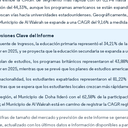
ción del 44,33%, aunque los programas americanos se están expan
uscan vías hacia universidades estadounidenses. Geográficamente, 
Municipio de Al Wakrah se expande a una CAGR del 9,16% a medida q
siones Clave del Informe
fuente de ingresos, la educación primaria representó el 34,21% de 
r en 2025, y se proyecta que la educación secundaria se expanda a
plan de estudios, los programas británicos representaron el 43,8
r en 2025, mientras que se prevé que los planes de estudios americ
nacionalidad, los estudiantes expatriados representaron el 81,22%
tras que se espera que los estudiantes locales crezcan más rápida
región, el Municipio de Doha lideró con el 62,58% de la particip
; el Municipio de Al Wakrah está en camino de registrar la CAGR reg
cifras de tamaño del mercado y previsión de este informe se gener
ce, actualizado con los últimos datos e información disponibles a par