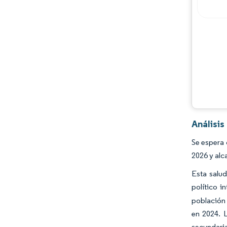
Análisi
Se espera 
2026 y alc
Esta salud
político i
población 
en 2024. 
secundari