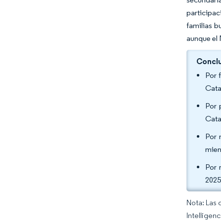
participa
familias b
aunque el 
Conclu
Por 
Cata
Por 
Cata
Por 
mien
Por 
2025
Nota: Las 
Intelligen