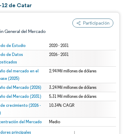
-12 de Catar
Participación
ón General del Mercado
odo de Estudio
2020 - 2031
odo de Datos
2026 - 2031
osticados
ño del mercado en el
2.94 Mil millones de dólares
base (2025)
ño del Mercado (2026)
3.24 Mil millones de dólares
n según CC BY 4.0.
ño del Mercado (2031)
5.31 Mil millones de dólares
 de crecimiento (2026 -
10.34% CAGR
)
entración del Mercado
Medio
n © Mordor Intelligence. El uso requiere atribución según CC BY 4.0.
dores principales