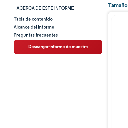
Tamaño 
ACERCA DE ESTE INFORME
Tabla de contenido
Tamaño y cuota de mercado
Alcance del Informe
Preguntas frecuentes
Análisis de mercado
Tendencias e ideas
Análisis de segmentos
Análisis geográfico
Panorama competitivo
Jugadores principales
Desarrollos de la industria