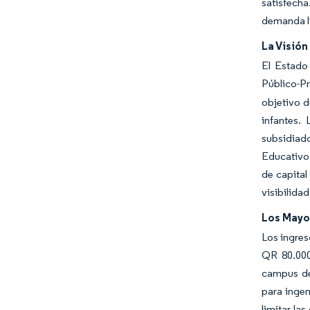
satisfecha
demanda li
La Visión
El Estado
Público-P
objetivo d
infantes.
subsidiad
Educativos
de capital
visibilida
Los Mayor
Los ingres
QR 80.000
campus de
para ingen
limitar la