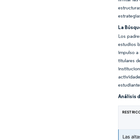
estructura
estrategia
La Búsqu
Los padres
estudios 
impulso a 
titulares 
institucio
actividad
estudiante
Análisis 
RESTRIC
Las alta