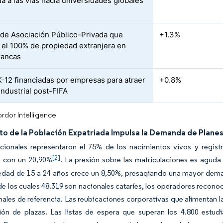
da a las vías hacia universidades globales
de Asociación Público-Privada que
+1.3%
 el 100% de propiedad extranjera en
rancas
K-12 financiadas por empresas para atraer
+0.8%
industrial post-FIFA
rdor Intelligence
to de la Población Expatriada Impulsa la Demanda de Planes
cionales representaron el 75% de los nacimientos vivos y regist
[2]
s con un 20,90%
. La presión sobre las matriculaciones es agud
edad de 15 a 24 años crece un 8,50%, presagiando una mayor dema
de los cuales 48.319 son nacionales cataríes, los operadores reconoc
nales de referencia. Las reubicaciones corporativas que alimentan l
ión de plazas. Las listas de espera que superan los 4.800 estu