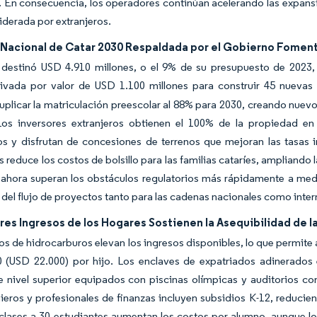
. En consecuencia, los operadores continúan acelerando las expansio
derada por extranjeros.
 Nacional de Catar 2030 Respaldada por el Gobierno Fomenta
 destinó USD 4.910 millones, o el 9% de su presupuesto de 2023,
rivada por valor de USD 1.100 millones para construir 45 nuevas 
uplicar la matriculación preescolar al 88% para 2030, creando nuev
 Los inversores extranjeros obtienen el 100% de la propiedad en
os y disfrutan de concesiones de terrenos que mejoran las tasas 
 reduce los costos de bolsillo para las familias cataríes, ampliand
 ahora superan los obstáculos regulatorios más rápidamente a medid
d del flujo de proyectos tanto para las cadenas nacionales como inter
es Ingresos de los Hogares Sostienen la Asequibilidad de 
os de hidrocarburos elevan los ingresos disponibles, lo que permite 
 (USD 22.000) por hijo. Los enclaves de expatriados adinerados
 nivel superior equipados con piscinas olímpicas y auditorios c
ieros y profesionales de finanzas incluyen subsidios K-12, reducien
s clases a 30 estudiantes aumentan los costos por alumno, aunque l