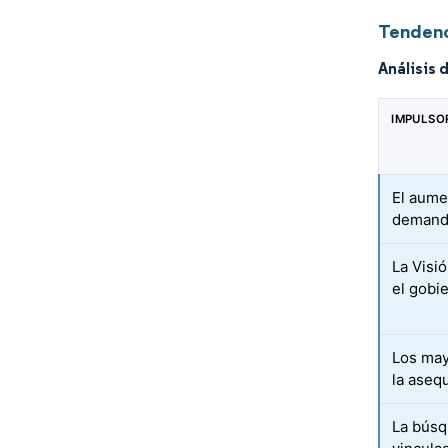
Tendenc
Análisis 
IMPULSO
El aume
demanda
La Visi
el gobi
Los may
la aseq
La búsq