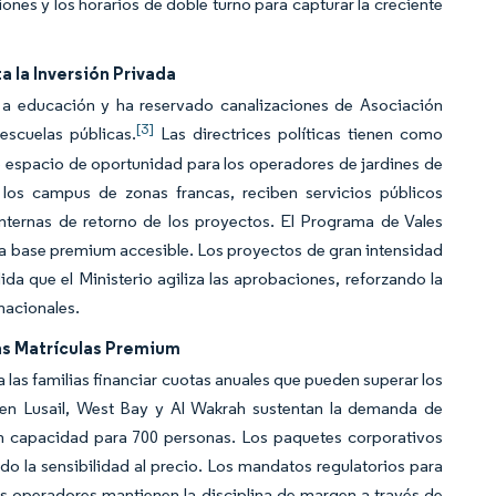
nes y los horarios de doble turno para capturar la creciente
 la Inversión Privada
 a educación y ha reservado canalizaciones de Asociación
[3]
escuelas públicas.
Las directrices políticas tienen como
o espacio de oportunidad para los operadores de jardines de
 los campus de zonas francas, reciben servicios públicos
internas de retorno de los proyectos. El Programa de Vales
o la base premium accesible. Los proyectos de gran intensidad
a que el Ministerio agiliza las aprobaciones, reforzando la
nacionales.
las Matrículas Premium
a las familias financiar cuotas anuales que pueden superar los
 en Lusail, West Bay y Al Wakrah sustentan la demanda de
on capacidad para 700 personas. Los paquetes corporativos
do la sensibilidad al precio. Los mandatos regulatorios para
os operadores mantienen la disciplina de margen a través de