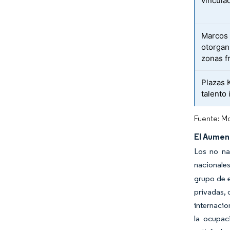
vincula
Marcos 
otorgan
zonas f
Plazas 
talento 
Fuente: Mo
El Aumen
Los no na
nacionale
grupo de 
privadas, 
internacio
la ocupac