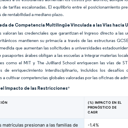
s de tarifas escalonadas. El equilibrio entre el posicionamiento pr
s de rentabilidad a mediano plazo.
eda de Competencia Multilingüe Vinculada a las Vías hacia 
 valoran las credenciales que garantizan el ingreso directo a las u
británicos mantienen su primacía a través de las estructuras GC
medida que aumentan las solicitudes a universidades estadounidens
de pasaportes árabes obligan a las escuelas a integrar materias local
nes como el MIT y The Juilliard School enriquecen las vías de STE
es de enriquecimiento interdisciplinario, incluidos los desafío
s a cultivar competencias globales valoradas por las oficinas de ad
del Impacto de las Restricciones
*
CIÓN
(%) IMPACTO EN EL
PRONÓSTICO DE
CAGR
s matrículas presionan a las familias de
-1.4%