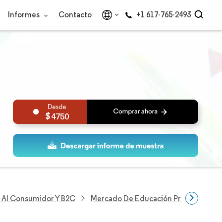
Informes
Contacto
+1 617-765-2493
4750
s Al Consumidor Y B2C
Mercado De Educación Privada K-12 